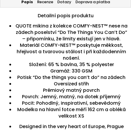
Popis
Recenze
Dotazy
Doprava a platba
Detailní popis produktu
QUOTE mikina z kolekce COMFY-NEST™ nese na
zádech poselství “Do The Things You Can’t Do”
– připomínku, že limity existují jen v hlavě.
Materiál COMFY-NEST™ poskytuje měkkost,
hřejivost a tvarovou stálost i při každodenním
nošení.
Složení: 65 % bavlna, 35 % polyester
Gramáž: 330 GSM
Potisk “Do the things you can’t do” na zádech
Oversized střih
Prémiový matný povrch
Povrch: Jemný, matný, na dotek příjemný
Pocit: Pohodlný, inspirativní, sebevědomý
Modelka na hlavní fotce měří 162 cm a obléká
velikost XS
Designed in the very heart of Europe, Prague