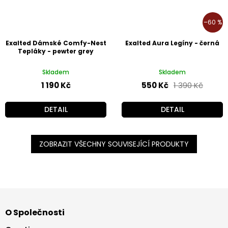
–60 %
Exalted Dámské Comfy-Nest
Exalted Aura Legíny - černá
Tepláky - pewter grey
Skladem
Skladem
1 190 Kč
550 Kč
1 390 Kč
DETAIL
DETAIL
ZOBRAZIT VŠECHNY SOUVISEJÍCÍ PRODUKTY
Z
á
O Společnosti
p
a