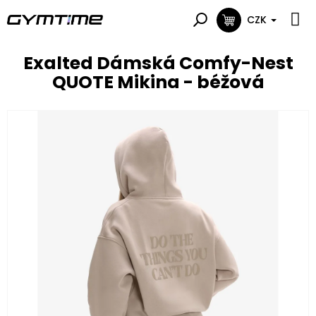
Přejít
na
CZK
NÁKUPNÍ
obsah
KOŠÍK
Exalted Dámská Comfy-Nest
QUOTE Mikina - béžová