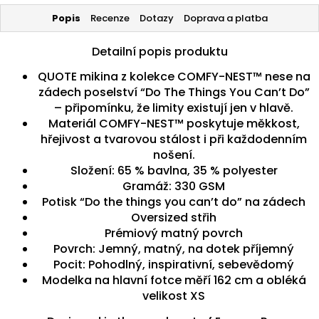
Popis
Recenze
Dotazy
Doprava a platba
Detailní popis produktu
QUOTE mikina z kolekce COMFY-NEST™ nese na
zádech poselství “Do The Things You Can’t Do”
– připomínku, že limity existují jen v hlavě.
Materiál COMFY-NEST™ poskytuje měkkost,
hřejivost a tvarovou stálost i při každodenním
nošení.
Složení: 65 % bavlna, 35 % polyester
Gramáž: 330 GSM
Potisk “Do the things you can’t do” na zádech
Oversized střih
Prémiový matný povrch
Povrch: Jemný, matný, na dotek příjemný
Pocit: Pohodlný, inspirativní, sebevědomý
Modelka na hlavní fotce měří 162 cm a obléká
velikost XS