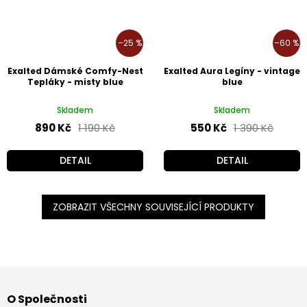
–25 %
–60 %
Exalted Dámské Comfy-Nest
Exalted Aura Legíny - vintage
Tepláky - misty blue
blue
Skladem
Skladem
890 Kč
1 190 Kč
550 Kč
1 390 Kč
DETAIL
DETAIL
ZOBRAZIT VŠECHNY SOUVISEJÍCÍ PRODUKTY
Z
á
O Společnosti
p