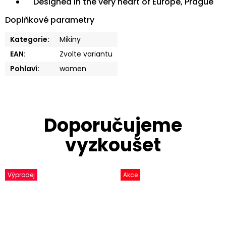
Designed in the very heart of Europe, Prague
Doplňkové parametry
Kategorie
:
Mikiny
EAN
:
Zvolte variantu
Pohlaví
:
women
Výprodej
Akce