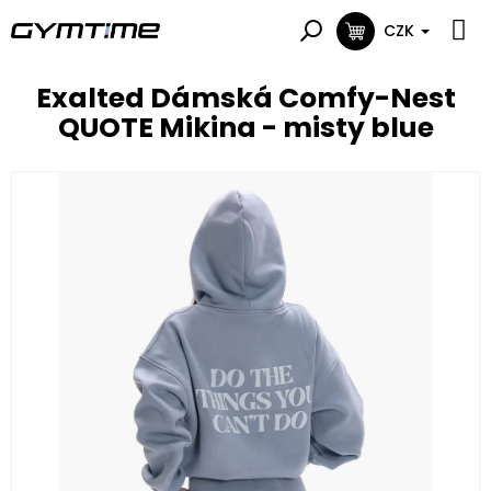
Přejít
na
CZK
NÁKUPNÍ
obsah
KOŠÍK
Exalted Dámská Comfy-Nest
QUOTE Mikina - misty blue