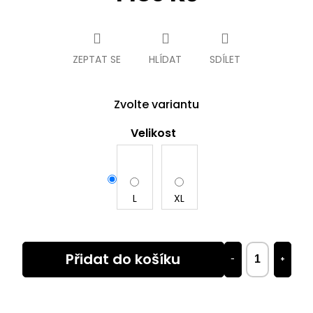
Měrná
cena:
ZEPTAT SE
HLÍDAT
SDÍLET
Zvolte variantu
Velikost
L
XL
Přidat do košíku
−
+