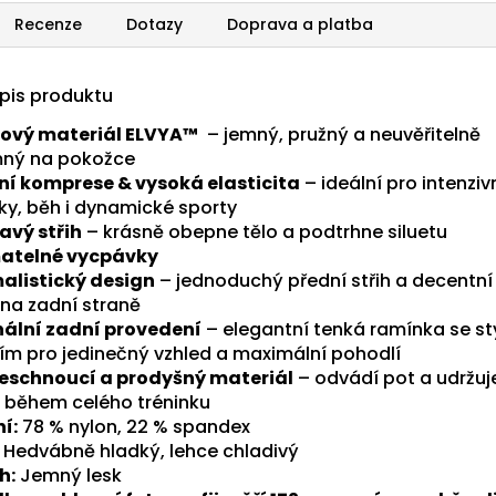
Recenze
Dotazy
Doprava a platba
opis produktu
ový materiál ELVYA™
– jemný, pružný a neuvěřitelně
mný na pokožce
ní komprese & vysoká elasticita
– ideální pro intenziv
nky, běh i dynamické sporty
havý střih
– krásně obepne tělo a podtrhne siluetu
atelné vycpávky
alistický design
– jednoduchý přední střih a decentní
 na zadní straně
nální zadní provedení
– elegantní tenká ramínka se s
ním pro jedinečný vzhled a maximální pohodlí
eschnoucí a prodyšný materiál
– odvádí pot a udržuje
 během celého tréninku
í:
78 % nylon, 22 % spandex
Hedvábně hladký, lehce chladivý
h:
Jemný lesk