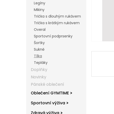
Legíny
l
Mikiny
Trička s dlouhým rukávem
Trička s krátkým rukávem
Overal
Sportovní podprsenky
Šortky
Sukně
Tílka
Tepláky
Doplňky
Novinky
Pánské oblečení
Oblečení GYMTIME
Sportovní výživa
Zdravá výživa