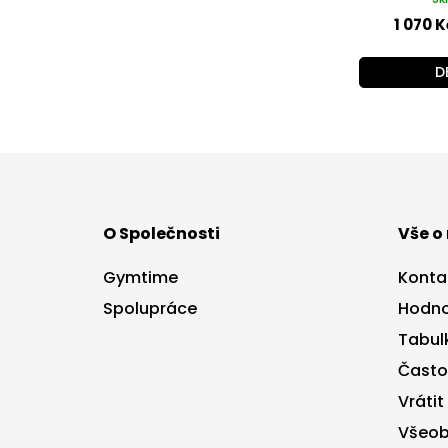
1 070 K
D
Z
á
p
a
O Společnosti
Vše o
t
í
Gymtime
Konta
Spolupráce
Hodno
Tabulk
Často
Vrátit
Všeob