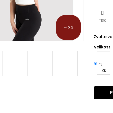
Měrná
cena:
TISK
–40 %
Zvolte va
Velikost
XS
P