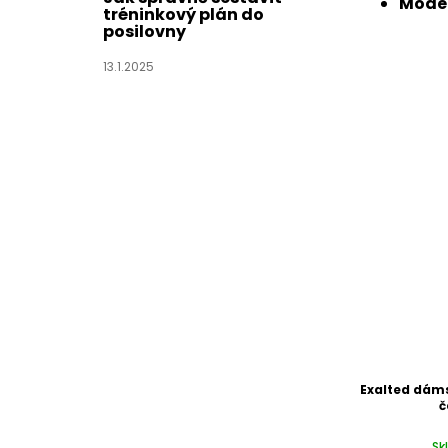
Model
tréninkový plán do
posilovny
13.1.2025
Exalted dámsk
č
Sk