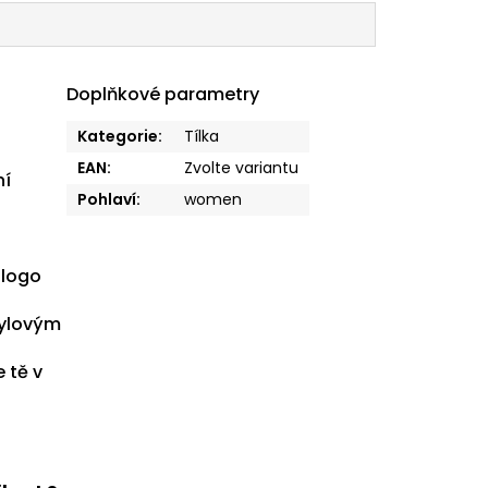
Doplňkové parametry
Kategorie
:
Tílka
EAN
:
Zvolte variantu
ní
Pohlaví
:
women
 logo
tylovým
 tě v