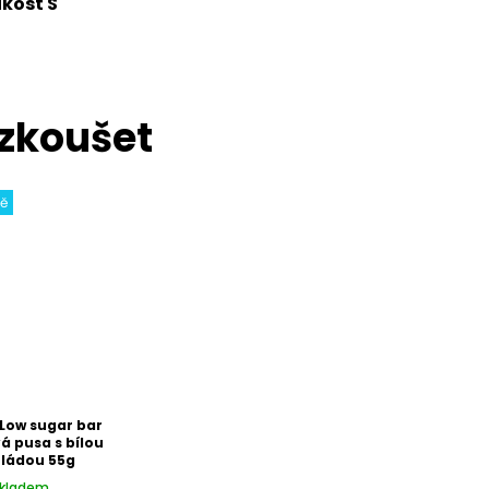
ikost S
ně
 Low sugar bar
 pusa s bílou
ládou 55g
kladem