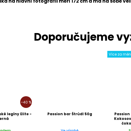
ka na hlavní fotografii měří 172 cm a má na sobě vel
Více za mé
–40 %
é legíny Elite -
Passion bar Štrúdl 50g
Passion
erná
Kokosová
čoko
ladem
Ve výrobě
S