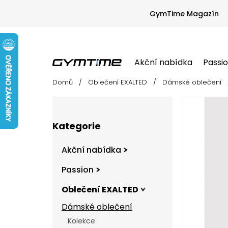
Přejít
na
GymTime Magazín
obsah
Akční nabídka
Passi
Domů
/
Oblečení EXALTED
/
Dámské oblečení
Akční nabídka
Passion
Oblečení EX
P
o
s
Přeskočit
t
Kategorie
kategorie
r
a
Akční nabídka
n
n
Passion
í
Oblečení EXALTED
p
a
Dámské oblečení
n
Kolekce
e