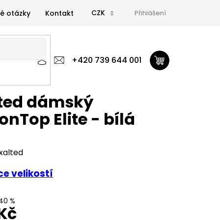
CZK
é otázky
Kontakt
Přihlášení
 výživa
Zdravá výživa
+420 739 644 001
Doplňky
GymTime Magazín
ýživa
Doplňky
GymTime Magazín
Značky
Proviz
ted dámský
onTop Elite - bílá
xalted
e velikostí
40 %
Kč