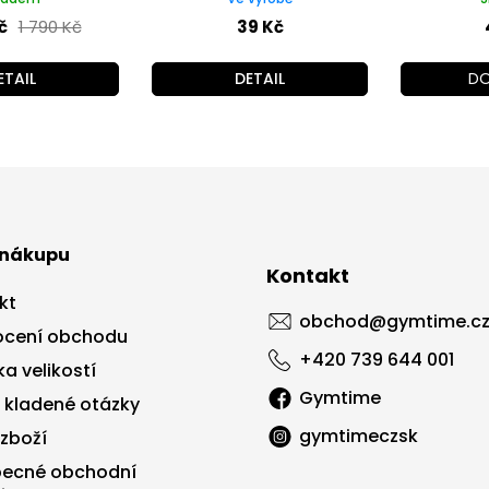
č
1 790 Kč
39 Kč
ETAIL
DETAIL
DO
 nákupu
Kontakt
kt
obchod
@
gymtime.c
cení obchodu
+420 739 644 001
a velikostí
Gymtime
 kladené otázky
gymtimeczsk
 zboží
ecné obchodní