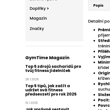
Popis
Doplňky
Magazín
Detailní p
Značky
Prémi
příje
Střed
tréni
Přilé
Vyjím
GymTime Magazín
Minim
Top 5 zdrojů sacharidů pro
křídel
tvůj fitness jídelníček
Origi
kříže
26.1.2025
Rychl
Top 5 tipů, jak začít a
suchu
udržet svá fitness
předsevzetí pro rok 2025
Složen
Pocit:
13.1.2025
Povrc
Jak správně sestavit