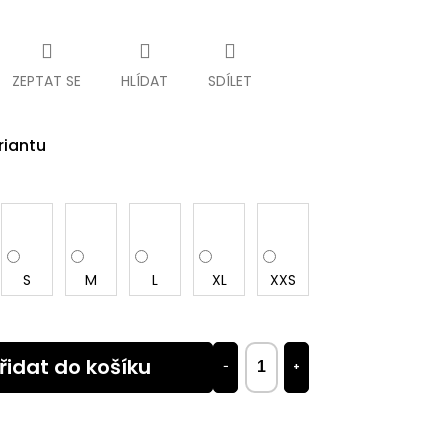
ZEPTAT SE
HLÍDAT
SDÍLET
riantu
S
M
L
XL
XXS
řidat do košíku
−
+