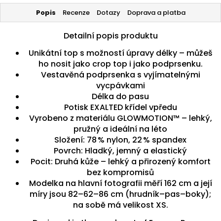
Popis
Recenze
Dotazy
Doprava a platba
Detailní popis produktu
Unikátní top s možností úpravy délky – můžeš
ho nosit jako crop top i jako podprsenku.
Vestavěná podprsenka s vyjímatelnými
vycpávkami
Délka do pasu
Potisk EXALTED křídel vpředu
Vyrobeno z materiálu GLOWMOTION™ – lehký,
pružný a ideální na léto
Složení: 78 % nylon, 22 % spandex
Povrch: Hladký, jemný a elastický
Pocit: Druhá kůže – lehký a přirozený komfort
bez kompromisů
Modelka na hlavní fotografii měří 162 cm a její
míry jsou 82–62–86 cm (hrudník–pas–boky);
na sobě má velikost XS.