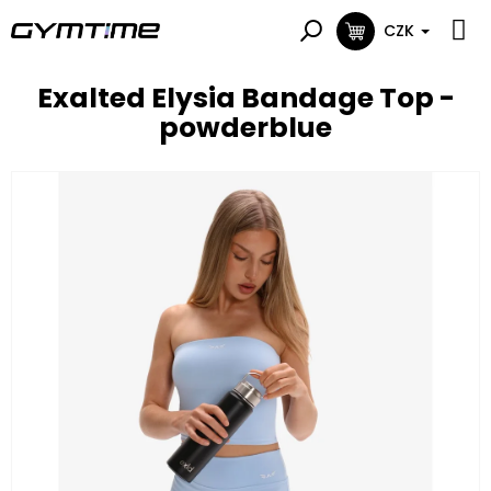
Přejít
na
CZK
NÁKUPNÍ
obsah
KOŠÍK
Exalted Elysia Bandage Top -
powderblue