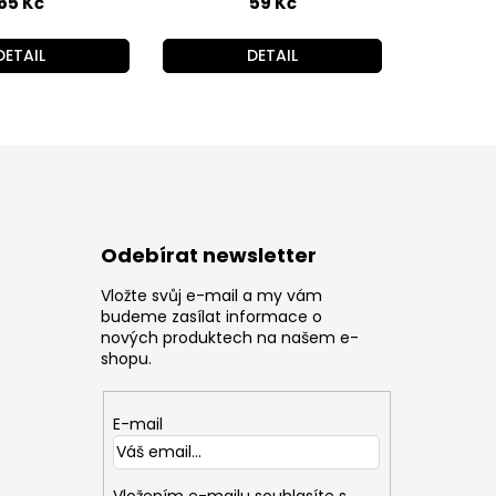
65 Kč
59 Kč
DETAIL
DETAIL
Odebírat newsletter
Vložte svůj e-mail a my vám
z
budeme zasílat informace o
nových produktech na našem e-
shopu.
E-mail
Vložením e-mailu souhlasíte s