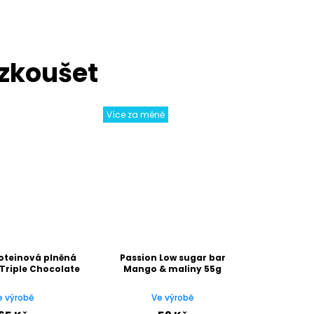
Více za méně
oteinová plněná
Passion Low sugar bar
 Triple Chocolate
Mango & maliny 55g
e výrobě
Ve výrobě