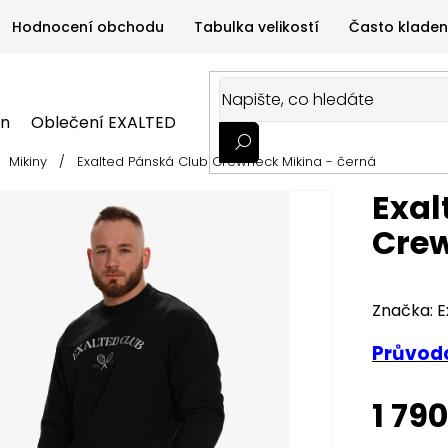
Hodnocení obchodu
Tabulka velikostí
Často kladen
on
Oblečení EXALTED
Oblečení GYMTIME
Sportovní
Mikiny
/
Exalted Pánská Club Crewneck Mikina - černá
ALTED
Oblečení GYMTIME
Sportovní výživa
Zdravá v
Exal
Crew
Značka:
E
Průvodc
1 79
Měrná