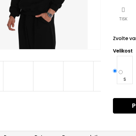
cena:
TISK
Zvolte va
Velikost
S
P