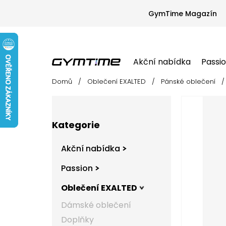
Přejít
na
GymTime Magazín
obsah
Akční nabídka
Passi
Domů
/
Oblečení EXALTED
/
Pánské oblečení
/
Akční nabídka
Passion
Oblečení EX
P
o
s
Přeskočit
t
Kategorie
kategorie
r
a
Akční nabídka
n
n
Passion
í
Oblečení EXALTED
p
a
Dámské oblečení
n
Doplňky
e