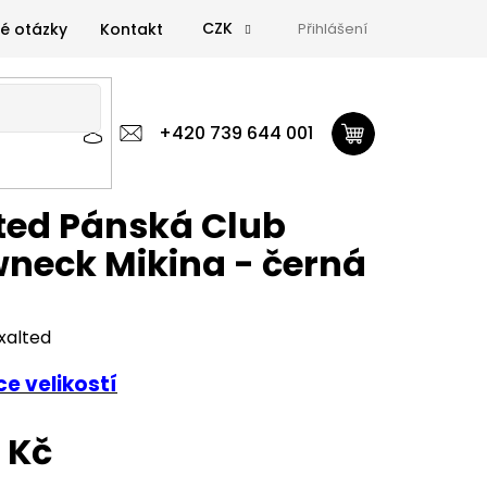
CZK
é otázky
Kontakt
Přihlášení
 výživa
Zdravá výživa
+420 739 644 001
Doplňky
GymTime Magazín
ýživa
Doplňky
GymTime Magazín
Značky
Proviz
ted Pánská Club
neck Mikina - černá
xalted
e velikostí
0 Kč