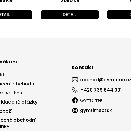
890 Kč
2 090 Kč
ETAIL
DETAIL
 nákupu
Kontakt
kt
obchod
@
gymtime.c
cení obchodu
+420 739 644 001
a velikostí
Gymtime
 kladené otázky
gymtimeczsk
 zboží
ecné obchodní
ínky