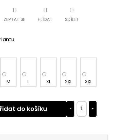
ZEPTAT SE
HLÍDAT
SDÍLET
riantu
M
L
XL
2XL
3XL
řidat do košíku
−
+