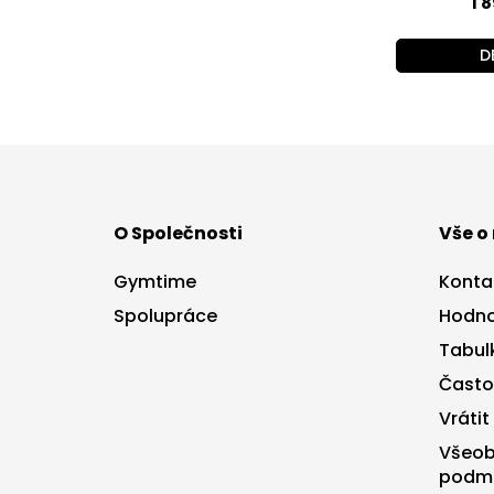
1 
D
Z
á
p
a
O Společnosti
Vše o
t
í
Gymtime
Konta
Spolupráce
Hodno
Tabulk
Často
Vrátit
Všeob
podm