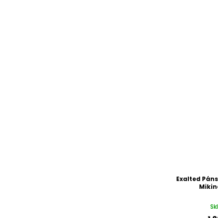
Exalted Páns
Mikin
Sk