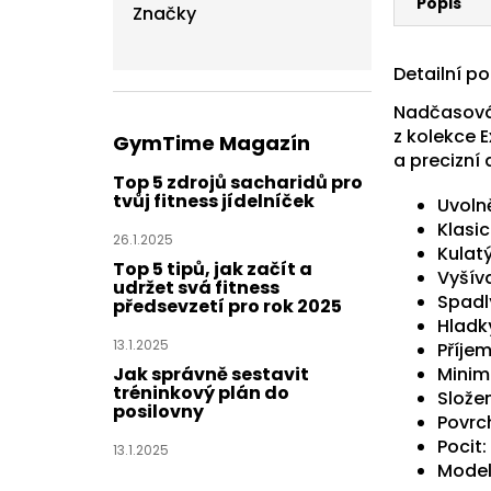
Popis
Značky
Detailní p
Nadčasová 
z kolekce E
GymTime Magazín
a precizní 
Top 5 zdrojů sacharidů pro
tvůj fitness jídelníček
Uvoln
Klasi
26.1.2025
Kulat
Top 5 tipů, jak začít a
Vyšíva
udržet svá fitness
Spadl
předsevzetí pro rok 2025
Hladk
13.1.2025
Příje
Minim
Jak správně sestavit
tréninkový plán do
Složen
posilovny
Povrc
Pocit:
13.1.2025
Model 