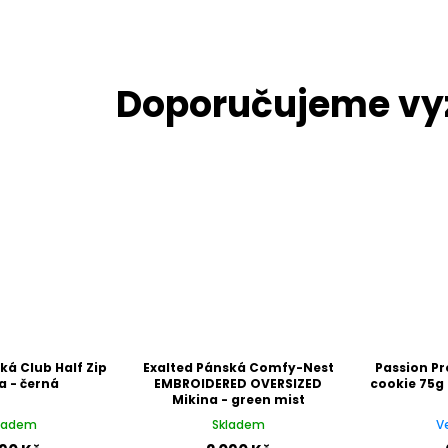
ká Club Half Zip
Exalted Pánská Comfy-Nest
Passion Pr
a - černá
EMBROIDERED OVERSIZED
cookie 75g
Mikina - green mist
ladem
Skladem
V