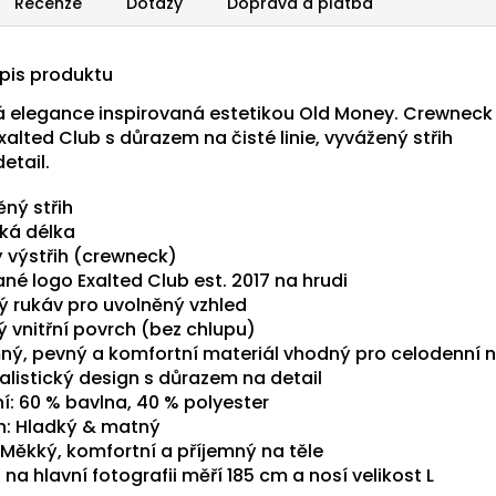
Recenze
Dotazy
Doprava a platba
opis produktu
elegance inspirovaná estetikou Old Money. Crewneck
xalted Club s důrazem na čisté linie, vyvážený střih
detail.
ěný střih
cká délka
ý výstřih (crewneck)
né logo Exalted Club est. 2017 na hrudi
ý rukáv pro uvolněný vzhled
ý vnitřní povrch (bez chlupu)
mný, pevný a komfortní materiál vhodný pro celodenní 
alistický design s důrazem na detail
í: 60 % bavlna, 40 % polyester
h: Hladký & matný
 Měkký, komfortní a příjemný na těle
na hlavní fotografii měří 185 cm a nosí velikost L