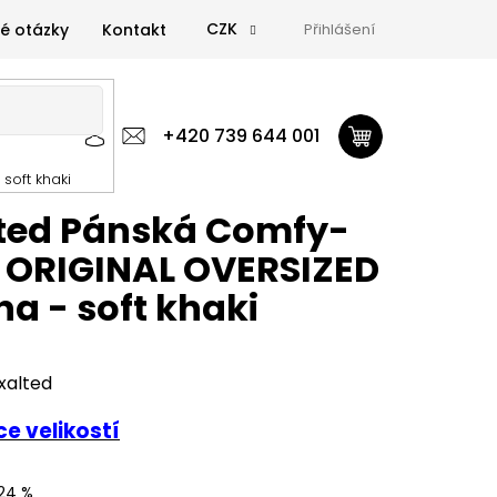
CZK
é otázky
Kontakt
Přihlášení
 výživa
Zdravá výživa
+420 739 644 001
Doplňky
GymTime Magazín
soft khaki
ýživa
Doplňky
GymTime Magazín
Značky
Proviz
ted Pánská Comfy-
 ORIGINAL OVERSIZED
na - soft khaki
xalted
e velikostí
24 %