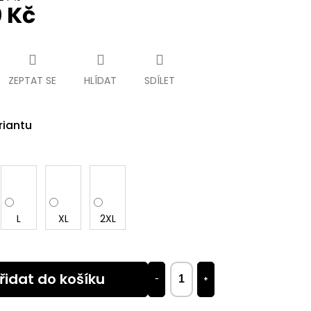
0 Kč
ZEPTAT SE
HLÍDAT
SDÍLET
riantu
L
XL
2XL
řidat do košíku
−
+