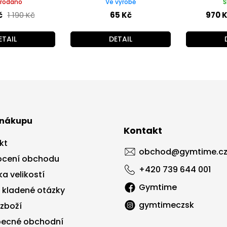
rodáno
Ve výrobě
S
č
1 190 Kč
65 Kč
970 
ETAIL
DETAIL
 nákupu
Kontakt
kt
obchod
@
gymtime.c
cení obchodu
+420 739 644 001
a velikostí
Gymtime
 kladené otázky
gymtimeczsk
 zboží
ecné obchodní