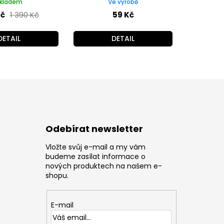
kladem
Ve výrobě
Kč
1 390 Kč
59 Kč
DETAIL
DETAIL
Odebírat newsletter
Vložte svůj e-mail a my vám
z
budeme zasílat informace o
nových produktech na našem e-
shopu.
E-mail