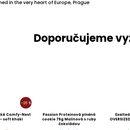
ed in the very heart of Europe, Prague
–25 %
ské Comfy-Nest
Passion Proteinová plněná
Exalted
- soft khaki
cookie 75g Malinová s ruby
OVERSIZED
čokoládou