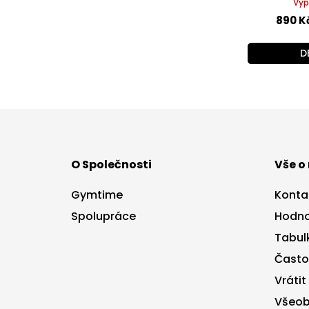
Vyp
890 K
D
Z
á
p
a
O Společnosti
Vše o
t
í
Gymtime
Konta
Spolupráce
Hodno
Tabulk
Často
Vrátit
Všeob