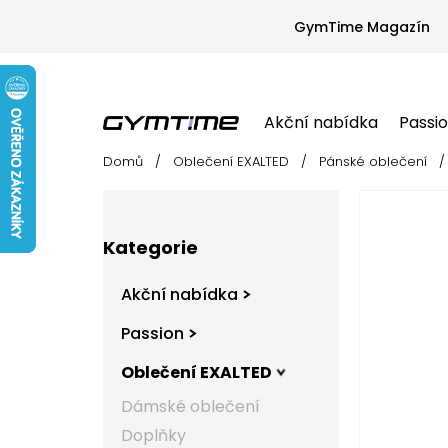
Přejít
na
GymTime Magazín
obsah
Akční nabídka
Passi
Domů
/
Oblečení EXALTED
/
Pánské oblečení
/
Akční nabídka
Passion
Oblečení EX
P
o
s
Přeskočit
t
Kategorie
kategorie
r
a
Akční nabídka
n
n
Passion
í
Oblečení EXALTED
p
a
Dámské oblečení
n
Doplňky
e