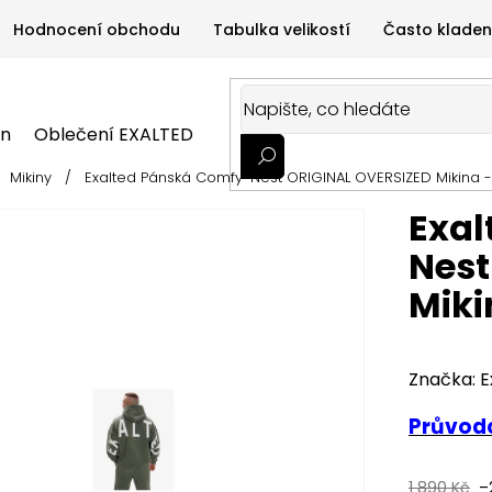
Hodnocení obchodu
Tabulka velikostí
Často kladen
on
Oblečení EXALTED
Oblečení GYMTIME
Sportovní
Mikiny
/
Exalted Pánská Comfy-Nest ORIGINAL OVERSIZED Mikina - 
ALTED
Oblečení GYMTIME
Sportovní výživa
Zdravá v
Exal
Nest
Miki
Značka:
E
Průvodc
1 890 Kč
–