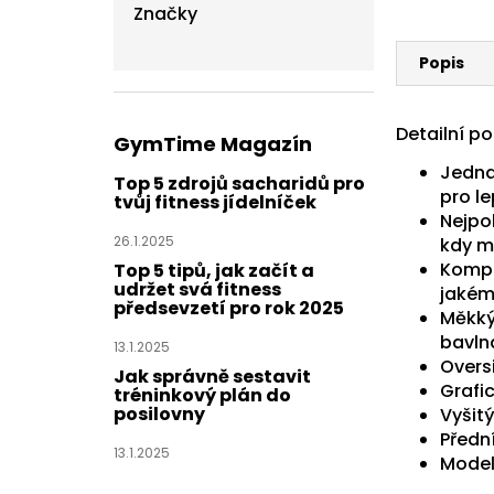
Značky
Popis
Detailní p
GymTime Magazín
Jedna
Top 5 zdrojů sacharidů pro
pro le
tvůj fitness jídelníček
Nejpo
26.1.2025
kdy m
Komple
Top 5 tipů, jak začít a
udržet svá fitness
jakém
předsevzetí pro rok 2025
Měkký
bavln
13.1.2025
Oversi
Jak správně sestavit
Grafi
tréninkový plán do
posilovny
Vyšit
Předn
13.1.2025
Model 