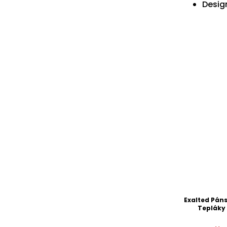
Design
Exalted Pán
Tepláky 