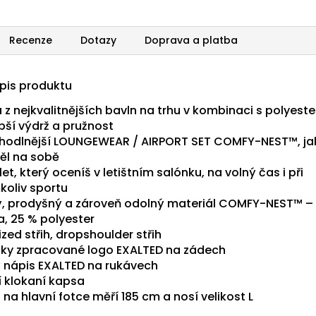
Recenze
Dotazy
Doprava a platba
opis produktu
 z nejkvalitnějších bavln na trhu v kombinaci s polyest
pší výdrž a pružnost
hodlnější LOUNGEWEAR / AIRPORT SET COMFY-NEST™, jak
ěl na sobě
t, který oceníš v letištním salónku, na volný čas i při
koliv sportu
, prodyšný a zároveň odolný materiál COMFY-NEST™ –
a, 25 % polyester
zed střih, dropshoulder střih
cky zpracované logo EXALTED na zádech
ý nápis EXALTED na rukávech
í klokaní kapsa
na hlavní fotce měří 185 cm a nosí velikost L