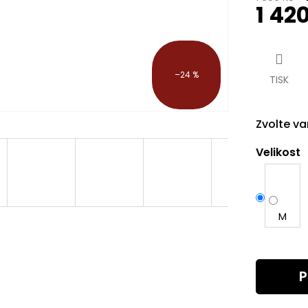
1 42
Měrná
cena:
–24 %
TISK
Zvolte va
Velikost
M
P