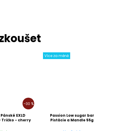
Více za méně
–30 %
 Pánské EXLD
Passion Low sugar bar
 Tričko - cherry
Pistácie a Mandle 55g