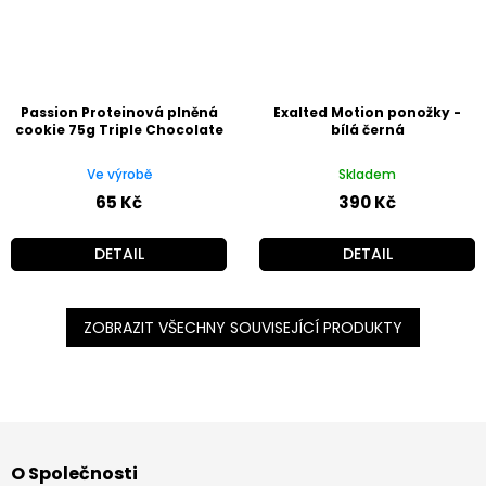
Passion Proteinová plněná
Exalted Motion ponožky -
cookie 75g Triple Chocolate
bílá černá
Ve výrobě
Skladem
65 Kč
390 Kč
DETAIL
DETAIL
ZOBRAZIT VŠECHNY SOUVISEJÍCÍ PRODUKTY
Z
á
O Společnosti
p