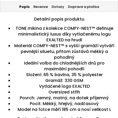
Popis
Recenze
Dotazy
Doprava a platba
Detailní popis produktu
TONE mikina z kolekce COMFY-NEST™ definuje
minimalistický luxus díky vytlačenému logu
EXALTED na hrudi
Materiál COMFY-NEST™ s vyšší gramáží vytváří
pevnější siluetu, přitom zůstává měkký a
pohodlný
Ideální volba do chladnějších dnů pro
maximální pohodlí
Složení: 65 % bavlna, 35 % polyester
Gramáž: 330 GSM
Vytlačené logo EXALTED
Oversized střih
Povrch: Jemný, matný, na dotek příjemný
Pocit: Měkký, hřejivý, nadčasový
Model na fotce měří 185 cm a nosí velikost L