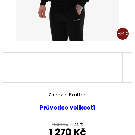
–24 %
Značka:
Exalted
Průvodce velikostí
1 690 Kč
–24 %
1 270 Kč