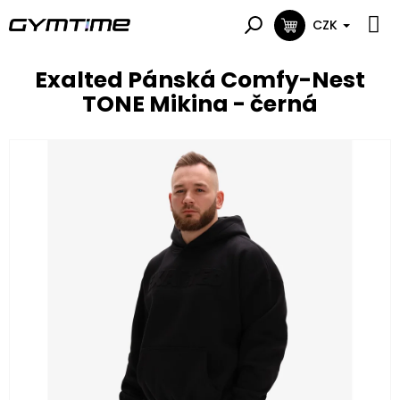
Přejít
na
CZK
NÁKUPNÍ
obsah
KOŠÍK
Exalted Pánská Comfy-Nest
TONE Mikina - černá