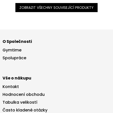
ZOBRAZIT VŠECHNY SOUVISEJÍCÍ PRODUKTY
Z
á
O Společnosti
p
a
Gymtime
t
Spolupráce
í
Vše o nákupu
Kontakt
Hodnocení obchodu
Tabulka velikostí
Často kladené otázky