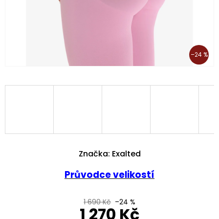
–24 %
Značka:
Exalted
Průvodce velikostí
1 690 Kč
–24 %
1 270 Kč