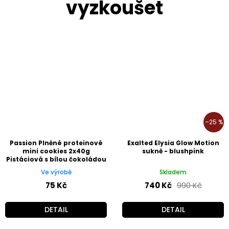
–25 %
Passion Plněné proteinové
Exalted Elysia Glow Motion
mini cookies 2x40g
sukně - blushpink
Pistáciová s bílou čokoládou
Ve výrobě
Skladem
75 Kč
740 Kč
990 Kč
DETAIL
DETAIL