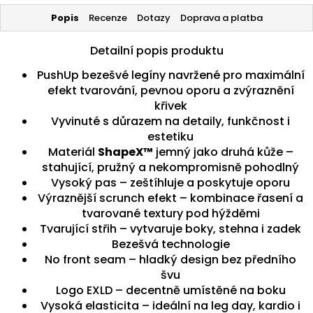
Popis
Recenze
Dotazy
Doprava a platba
Detailní popis produktu
PushUp bezešvé legíny navržené pro maximální
efekt tvarování, pevnou oporu a zvýraznění
křivek
Vyvinuté s důrazem na detaily, funkčnost i
estetiku
Materiál
ShapeX™
jemný jako druhá kůže –
stahující, pružný a nekompromisně pohodlný
Vysoký pas – zeštíhluje a poskytuje oporu
Výraznější scrunch efekt – kombinace řasení a
tvarované textury pod hýžděmi
Tvarující střih – vytvaruje boky, stehna i zadek
Bezešvá technologie
No front seam – hladký design bez předního
švu
Logo EXLD – decentně umístěné na boku
Vysoká elasticita – ideální na leg day, kardio i