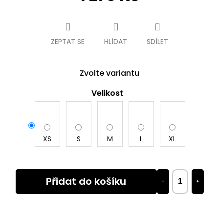
Měrná
cena:
ZEPTAT SE
HLÍDAT
SDÍLET
Zvolte variantu
Velikost
XS
S
M
L
XL
Přidat do košíku
−
+