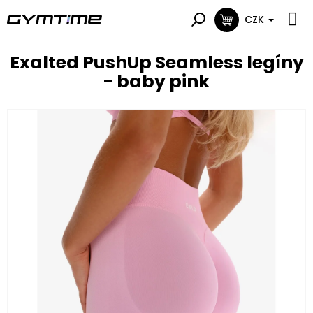
Přejít
na
CZK
NÁKUPNÍ
obsah
KOŠÍK
Exalted PushUp Seamless legíny
- baby pink