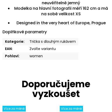
neuvěřitelně jemný
Modelka na hlavní fotografii měří 162 cm a má
na sobě velikost XS
Designed in the very heart of Europe, Prague
Doplňkové parametry
Kategorie
:
Trička s dlouhým rukávem
EAN
:
Zvolte variantu
Pohlaví
:
women
Více za méně
Více za méně