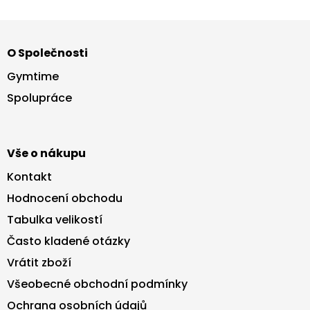
Z
á
O Společnosti
p
a
Gymtime
t
Spolupráce
í
Vše o nákupu
Kontakt
Hodnocení obchodu
Tabulka velikostí
Často kladené otázky
Vrátit zboží
Všeobecné obchodní podmínky
Ochrana osobních údajů