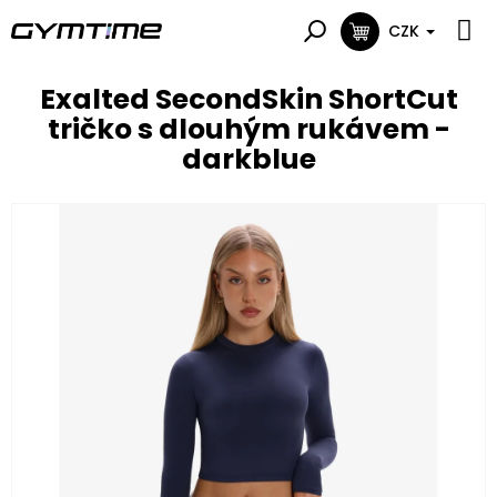
Přejít
na
CZK
NÁKUPNÍ
obsah
KOŠÍK
Exalted SecondSkin ShortCut
tričko s dlouhým rukávem -
darkblue