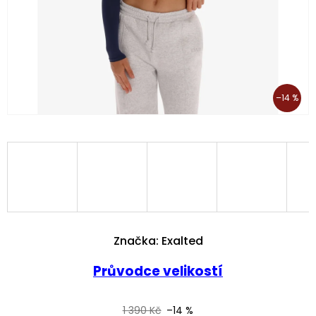
–14 %
Značka:
Exalted
Průvodce velikostí
1 390 Kč
–14 %