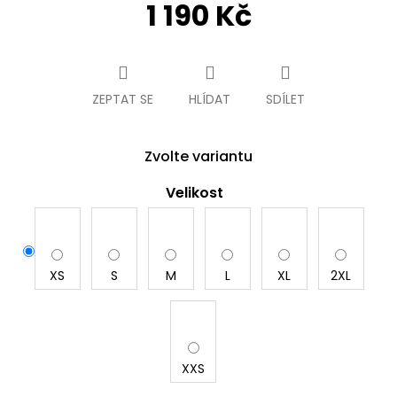
1 190 Kč
Měrná
cena:
ZEPTAT SE
HLÍDAT
SDÍLET
Zvolte variantu
Velikost
XS
S
M
L
XL
2XL
XXS