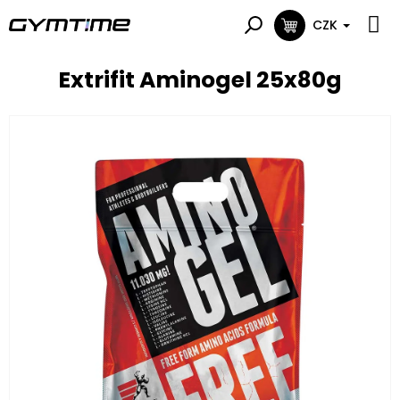
Přejít
na
CZK
NÁKUPNÍ
obsah
KOŠÍK
Extrifit Aminogel 25x80g