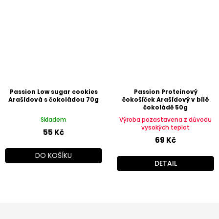
Passion Low sugar cookies
Passion Proteinový
Arašídová s čokoládou 70g
čokošíček Arašídový v bílé
čokoládě 50g
Skladem
Výroba pozastavena z důvodu
vysokých teplot
55 Kč
69 Kč
DO KOŠÍKU
DETAIL
Z
á