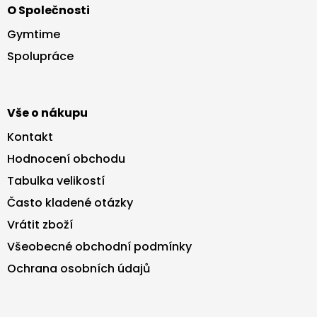
O Společnosti
p
a
Gymtime
t
Spolupráce
í
Vše o nákupu
Kontakt
Hodnocení obchodu
Tabulka velikostí
Často kladené otázky
Vrátit zboží
Všeobecné obchodní podmínky
Ochrana osobních údajů