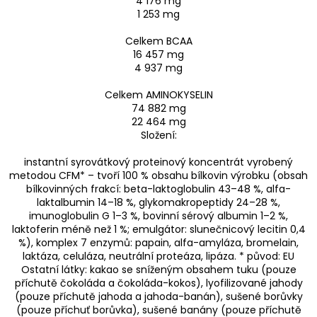
4 176 mg
1 253 mg
Celkem BCAA
16 457 mg
4 937 mg
Celkem AMINOKYSELIN
74 882 mg
22 464 mg
Složení:
instantní syrovátkový proteinový koncentrát vyrobený
metodou CFM* – tvoří 100 % obsahu bílkovin výrobku (obsah
bílkovinných frakcí: beta-laktoglobulin 43–48 %, alfa-
laktalbumin 14–18 %, glykomakropeptidy 24–28 %,
imunoglobulin G 1–3 %, bovinní sérový albumin 1–2 %,
laktoferin méně než 1 %; emulgátor: slunečnicový lecitin 0,4
%), komplex 7 enzymů: papain, alfa-amyláza, bromelain,
laktáza, celuláza, neutrální proteáza, lipáza. * původ: EU
Ostatní látky: kakao se sníženým obsahem tuku (pouze
příchutě čokoláda a čokoláda-kokos), lyofilizované jahody
(pouze příchutě jahoda a jahoda-banán), sušené borůvky
(pouze příchuť borůvka), sušené banány (pouze příchutě