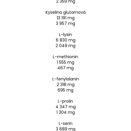
2 359 mg
Kyselina glutamová
13 191 mg
3 957 mg
L-lysin
6 830 mg
2 049 mg
L-methionin
1 555 mg
467 mg
L-fenylalanin
2 318 mg
695 mg
L-prolin
4 347 mg
1 304 mg
L-serin
3 689 mg