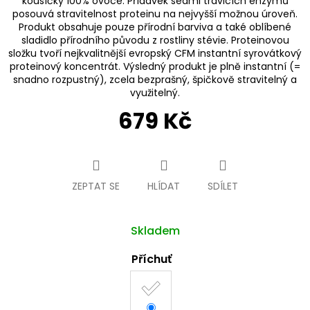
kousíčky 100% ovoce. Přídavek sedmi trávicích enzymů
posouvá stravitelnost proteinu na nejvyšší možnou úroveň.
Produkt obsahuje pouze přírodní barviva a také oblíbené
sladidlo přírodního původu z rostliny stévie. Proteinovou
složku tvoří nejkvalitnější evropský CFM instantní syrovátkový
proteinový koncentrát. Výsledný produkt je plně instantní (=
snadno rozpustný), zcela bezprašný, špičkově stravitelný a
využitelný.
679 Kč
Měrná
cena:
ZEPTAT SE
HLÍDAT
SDÍLET
Skladem
Příchuť