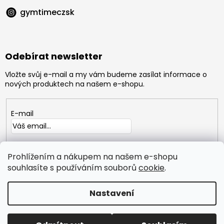
gymtimeczsk
Odebírat newsletter
Vložte svůj e-mail a my vám budeme zasílat informace o
nových produktech na našem e-shopu.
E-mail
Vložením e-mailu souhlasíte s
podmínkami ochrany
osobních údajů
Prohlížením a nákupem na našem e-shopu
souhlasíte s používáním souborů
cookie
.
PŘIHLÁSIT
SE
Nastavení
Copyright 2026
GYMTIME
. Všechna práva vyhrazena.