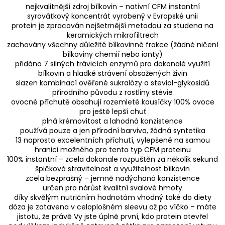
nejkvalitnější zdroj bílkovin – nativní CFM instantní
syrovátkový koncentrát vyrobený v Evropské unii
protein je zpracován nejšetrnější metodou za studena na
keramických mikrofiltrech
zachovány všechny důležité bílkovinné frakce (žádné ničení
bílkoviny chemií nebo ionty)
přidáno 7 silných trávicích enzymů pro dokonalé využití
bílkovin a hladké strávení obsažených živin
slazen kombinací ověřené sukralózy a steviol-glykosidů
přírodního původu z rostliny stévie
ovocné příchutě obsahují rozemleté kousíčky 100% ovoce
pro ještě lepší chuť
plná krémovitost a lahodná konzistence
používá pouze a jen přírodní barviva, žádná syntetika
13 naprosto excelentních příchutí, vylepšené na samou
hranici možného pro tento typ CFM proteinu
100% instantní – zcela dokonale rozpuštěn za několik sekund
špičková stravitelnost a využitelnost bílkovin
zcela bezprašný – jemně nadýchaná konzistence
určen pro nárůst kvalitní svalové hmoty
díky skvělým nutričním hodnotám vhodný také do diety
dóza je zatavena v celoplošném sleevu až po víčko – máte
jistotu, že právě Vy jste úplně první, kdo protein otevřel