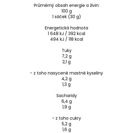
Průměrný obsah energie a živin:
100 g
1 sáček (30 g)
Energetická hodnota
1 648 kJ / 392 kcal
494 kJ / 118 kcal
Tuky
7,2 g
2,1 g
- z toho nasycené mastné kyseliny
4,2 g
1,3 g
Sacharidy
6,4 g
1,9 g
- z toho cukry
5,2 g
1,6 g