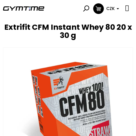
Přejít
na
CZK
NÁKUPNÍ
obsah
KOŠÍK
Extrifit CFM Instant Whey 80 20 x
30 g