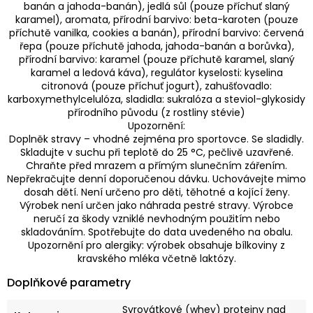
banán a jahoda-banán), jedlá sůl (pouze příchuť slaný
karamel), aromata, přírodní barvivo: beta-karoten (pouze
příchutě vanilka, cookies a banán), přírodní barvivo: červená
řepa (pouze příchutě jahoda, jahoda-banán a borůvka),
přírodní barvivo: karamel (pouze příchutě karamel, slaný
karamel a ledová káva), regulátor kyselosti: kyselina
citronová (pouze příchuť jogurt), zahušťovadlo:
karboxymethylcelulóza, sladidla: sukralóza a steviol-glykosidy
přírodního původu (z rostliny stévie)
Upozornění:
Doplněk stravy – vhodné zejména pro sportovce. Se sladidly.
Skladujte v suchu při teplotě do 25 °C, pečlivě uzavřené.
Chraňte před mrazem a přímým slunečním zářením.
Nepřekračujte denní doporučenou dávku. Uchovávejte mimo
dosah dětí. Není určeno pro děti, těhotné a kojící ženy.
Výrobek není určen jako náhrada pestré stravy. Výrobce
neručí za škody vzniklé nevhodným použitím nebo
skladováním. Spotřebujte do data uvedeného na obalu.
Upozornění pro alergiky: výrobek obsahuje bílkoviny z
kravského mléka včetně laktózy.
Doplňkové parametry
Syrovátkové (whey) proteiny nad