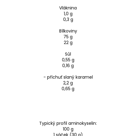
Vláknina
1,0 g
0,3 g
Bílkoviny
75 g
22 g
Sůl
0,55 g
0,16 g
- příchuť slaný karamel
2,2 g
0,65 g
Typický profil aminokyselin:
100 g
1 sáček (30 g)