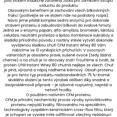
pod víčkem indukčně zatavená zátka pro zamezení vstupu
vzduchu do produktu
Obrovským benefitem je zachování všech bílkovinných
frakcí (podívejte se ve složení níže na podrobný rozpis).
Navíc jsme přidali komplex sedmi enzymů pro dokonalé
strávení proteinu a zabudování bílkovin do svalové hmoty.
Jedná se o enzymy papain, alfa-amyláza, bromelain, laktáza,
celuláza, neutrální proteáza a lipáza. Kombinace sukralózy a
sladidla přírodního původu z rostliny stévie vytváří dokonale
vyváženou sladkou chuť! CFM Instant Whey 80 Vám
nabízíme ve 13 vynikajících příchutích. V ovocných
variantách je obsaženo pravé, sušené ovoce (tedy žádná
chemie) a na chuti je to obrovsky znát! Troufáme si tvrdit, že
protein CFM Instant Whey 80 chutná nejlépe ze všech. Chuť
je plná, výrazná a nápoj nádherně krémový. Obsah proteinu
je pro tento typ produktu nadstandardních 75 %! Kromě
skvělého složení je tento výrobek oblíben díky snadné a
bezproblémové přípravě – je výborně rozpustný, nepráší a
netvoří hrudky.
O použitém nativním CFM proteinu:
CFM je přírodní, nechemický proces výroby syrovátkového
proteinu nejvyšší kvality, filtrovaného na speciálním,
technologicky vyspělém keramickém cross-flow filtru, který
je schopen ve vysoké míře odfiltrovat všechny nežádoucí