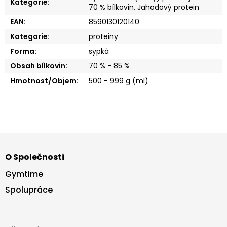
Kategorie
:
70 % bílkovin
,
Jahodový protein
EAN
:
8590130120140
Kategorie
:
proteiny
Forma
:
sypká
Obsah bílkovin
:
70 % - 85 %
Hmotnost/Objem
:
500 - 999 g (ml)
Z
á
O Společnosti
p
a
Gymtime
t
Spolupráce
í