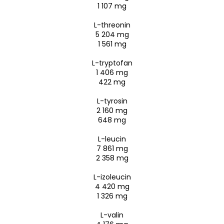
1 107 mg
L-threonin
5 204 mg
1 561 mg
L-tryptofan
1 406 mg
422 mg
L-tyrosin
2 160 mg
648 mg
L-leucin
7 861 mg
2 358 mg
L-izoleucin
4 420 mg
1 326 mg
L-valin