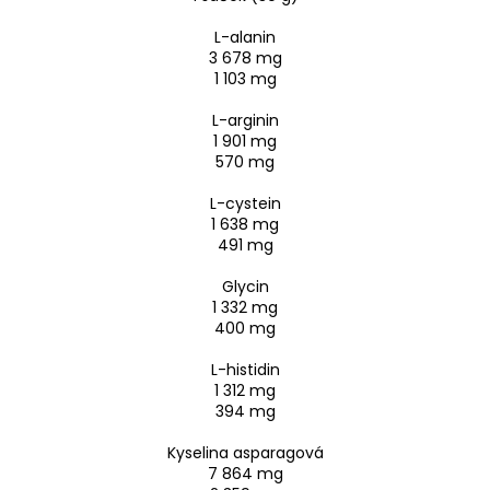
L-alanin
3 678 mg
1 103 mg
L-arginin
1 901 mg
570 mg
L-cystein
1 638 mg
491 mg
Glycin
1 332 mg
400 mg
L-histidin
1 312 mg
394 mg
Kyselina asparagová
7 864 mg