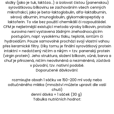
složky (jako je tuk, laktóza…) a izolovat čistou (panenskou)
syrovátkovou bílkovinu se zachováním všech cenných
mikrofrakcí, jako je beta-laktoglobulin, alfa-laktalbumin,
sérový albumin, imunoglobulin, glykomakropeptidy a
laktoferin. To vše bez použití chemikálií či rozpouštědel.
CFM je nejšetrnější existující metoda výroby bílkovin, protože
surovina není vystavena žádným znehodnocujícím
postupům, např. vysokému tlaku, teplotě, iontům či
hydroxidům. Pouze samovolně prochází svojí vlastní vahou
přes keramické filtry. Díky tomu je finální syrovátkový protein
intaktní = nedotčený ničím a nikým = tzv. panenský protein
(virgin protein). Jeho struktura, složení bílkovin, vůně, barva a
chuť je přirozená, ničím neovlivněná a nezměněná, zůstává
v původní, tzv. nativní podobě.
Doporučené dávkování:
rozmixujte obsah 1 sáčku ve 150–200 ml vody nebo
odtučněného mléka (množství můžete upravit dle vaší
chuti)
denní dávka = 1 sáček (30 g)
Tabulka nutričních hodnot: