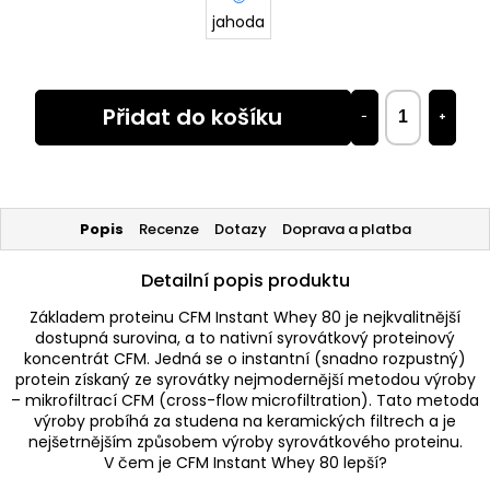
jahoda
Přidat do košíku
−
+
Popis
Recenze
Dotazy
Doprava a platba
Detailní popis produktu
Základem proteinu CFM Instant Whey 80 je nejkvalitnější
dostupná surovina, a to nativní syrovátkový proteinový
koncentrát CFM. Jedná se o instantní (snadno rozpustný)
protein získaný ze syrovátky nejmodernější metodou výroby
– mikrofiltrací CFM (cross-flow microfiltration). Tato metoda
výroby probíhá za studena na keramických filtrech a je
nejšetrnějším způsobem výroby syrovátkového proteinu.
V čem je CFM Instant Whey 80 lepší?