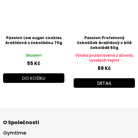
Passion Low sugar cookies
Passion Proteinový
Arašídová s čokoládou 70g
čokošíček Arašídový v bílé
čokoládě 50g
Skladem
Výroba pozastavena z důvodu
vysokých teplot
55 Kč
69 Kč
DO KOŠÍKU
DETAIL
Z
á
O Společnosti
p
a
Gymtime