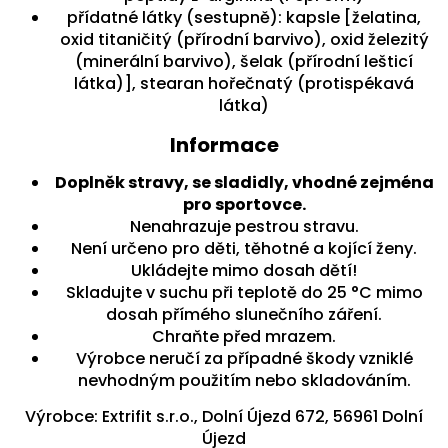
přídatné látky (sestupně): kapsle [želatina,
oxid titaničitý (přírodní barvivo), oxid železitý
(minerální barvivo), šelak (přírodní lešticí
látka)], stearan hořečnatý (protispékavá
látka)
Informace
Doplněk stravy, se sladidly, vhodné zejména
pro sportovce.
Nenahrazuje pestrou stravu.
Není určeno pro děti, těhotné a kojící ženy.
Ukládejte mimo dosah dětí!
Skladujte v suchu při teplotě do 25 °C mimo
dosah přímého slunečního záření.
Chraňte před mrazem.
Výrobce neručí za případné škody vzniklé
nevhodným použitím nebo skladováním.
Výrobce: Extrifit s.r.o., Dolní Újezd 672, 56961 Dolní
Újezd