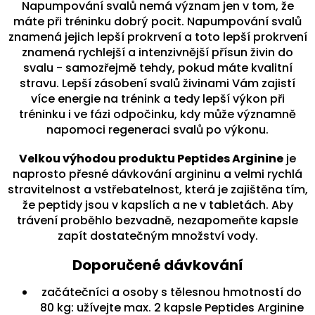
Napumpování svalů nemá význam jen v tom, že
máte při tréninku dobrý pocit. Napumpování svalů
znamená jejich lepší prokrvení a toto lepší prokrvení
znamená rychlejší a intenzivnější přísun živin do
svalu - samozřejmě tehdy, pokud máte kvalitní
stravu. Lepší zásobení svalů živinami Vám zajistí
více energie na trénink a tedy lepší výkon při
tréninku i ve fázi odpočinku, kdy může významně
napomoci regeneraci svalů po výkonu.
Velkou výhodou produktu Peptides Arginine
je
naprosto přesné dávkování argininu a velmi rychlá
stravitelnost a vstřebatelnost, která je zajištěna tím,
že peptidy jsou v kapslích a ne v tabletách. Aby
trávení proběhlo bezvadně, nezapomeňte kapsle
zapít dostatečným množství vody.
Doporučené dávkování
začátečníci a osoby s tělesnou hmotností do
80 kg: užívejte max. 2 kapsle Peptides Arginine