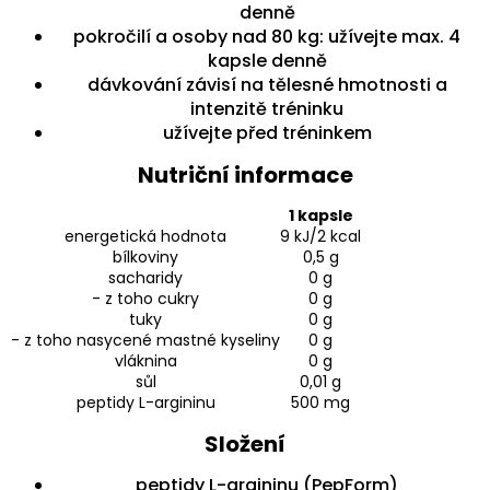
denně
pokročilí a osoby nad 80 kg: užívejte max. 4
kapsle denně
dávkování závisí na tělesné hmotnosti a
intenzitě tréninku
užívejte před tréninkem
Nutriční informace
1 kapsle
energetická hodnota
9 kJ/2 kcal
bílkoviny
0,5 g
sacharidy
0 g
- z toho cukry
0 g
tuky
0 g
- z toho nasycené mastné kyseliny
0 g
vláknina
0 g
sůl
0,01 g
peptidy L-argininu
500 mg
Složení
peptidy L-argininu (PepForm)