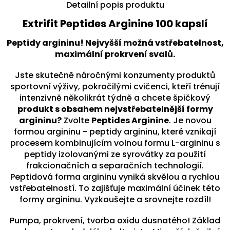
Detailní popis produktu
Extrifit Peptides Arginine 100 kapslí
Peptidy argininu! Nejvyšší možná vstřebatelnost,
maximální prokrvení svalů.
Jste skutečně náročnými konzumenty produktů
sportovní výživy, pokročilými cvičenci, kteří trénují
intenzivně několikrát týdně a chcete špičkový
produkt s obsahem nejvstřebatelnější formy
argininu?
Zvolte
Peptides Arginine
. Je novou
formou argininu - peptidy argininu, které vznikají
procesem kombinujícím volnou formu L-argininu s
peptidy izolovanými ze syrovátky za použití
frakcionačních a separačních technologií.
Peptidová forma argininu vyniká skvělou a rychlou
vstřebatelností. To zajišťuje maximální účinek této
formy argininu. Vyzkoušejte a srovnejte rozdíl!
Pumpa, prokrvení, tvorba oxidu dusnatého! Základ