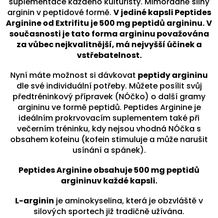
suplementace každého kulturisty. Mimořádně silný
arginin v peptidové formě.
V jediné kapsli Peptides
Arginine od Extrifitu je 500 mg peptidů argininu.
V
současnosti je tato forma argininu považována
za vůbec nejkvalitnější, má nejvyšší účinek a
vstřebatelnost.
Nyní máte možnost si dávkovat
peptidy argininu
dle své individuální potřeby. Můžete posílit svůj
předtréninkový přípravek (NÓčko) o další gramy
argininu ve formě peptidů. Peptides Arginine je
ideálním prokrvovacím suplementem také při
večerním tréninku, kdy nejsou vhodná NÓčka s
obsahem kofeinu (kofein stimuluje a může narušit
usínání a spánek).
Peptides Arginine obsahuje 500 mg peptidů
argininuv každé kapsli.
L-arginin
je aminokyselina, která je obzvláště v
silových sportech již tradičně užívána.