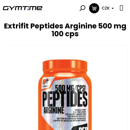
Přejít
na
CZK
NÁKUPNÍ
obsah
KOŠÍK
Extrifit Peptides Arginine 500 mg
100 cps