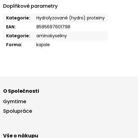
Doplňkové parametry
Kategorie
:
Hydrolyzované (hydro) proteiny
EAN
:
8595697601798
Kategorie
:
aminokyseliny
Forma
:
kapsle
Z
á
O Společnosti
p
a
Gymtime
t
Spolupráce
í
Vše o nákupu