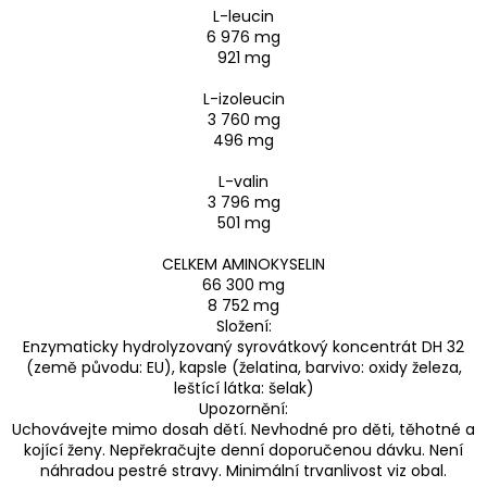
L-leucin
6 976 mg
921 mg
L-izoleucin
3 760 mg
496 mg
L-valin
3 796 mg
501 mg
CELKEM AMINOKYSELIN
66 300 mg
8 752 mg
Složení:
Enzymaticky hydrolyzovaný syrovátkový koncentrát DH 32
(země původu: EU), kapsle (želatina, barvivo: oxidy železa,
leštící látka: šelak)
Upozornění:
Uchovávejte mimo dosah dětí. Nevhodné pro děti, těhotné a
kojící ženy. Nepřekračujte denní doporučenou dávku. Není
náhradou pestré stravy. Minimální trvanlivost viz obal.