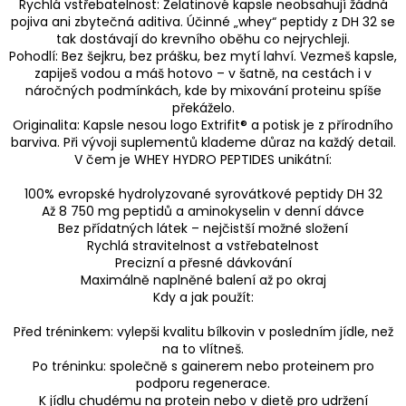
Rychlá vstřebatelnost: Želatinové kapsle neobsahují žádná
pojiva ani zbytečná aditiva. Účinné „whey“ peptidy z DH 32 se
tak dostávají do krevního oběhu co nejrychleji.
Pohodlí: Bez šejkru, bez prášku, bez mytí lahví. Vezmeš kapsle,
zapiješ vodou a máš hotovo – v šatně, na cestách i v
náročných podmínkách, kde by mixování proteinu spíše
překáželo.
Originalita: Kapsle nesou logo Extrifit® a potisk je z přírodního
barviva. Při vývoji suplementů klademe důraz na každý detail.
V čem je WHEY HYDRO PEPTIDES unikátní:
100% evropské hydrolyzované syrovátkové peptidy DH 32
Až 8 750 mg peptidů a aminokyselin v denní dávce
Bez přídatných látek – nejčistší možné složení
Rychlá stravitelnost a vstřebatelnost
Precizní a přesné dávkování
Maximálně naplněné balení až po okraj
Kdy a jak použít:
Před tréninkem: vylepši kvalitu bílkovin v posledním jídle, než
na to vlítneš.
Po tréninku: společně s gainerem nebo proteinem pro
podporu regenerace.
K jídlu chudému na protein nebo v dietě pro udržení