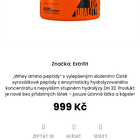
Značka:
Extrifit
„Whey amino peptidy“ s vylepšeným složením! Čisté
syrovátkové peptidy z enzymaticky hydrolyzovaného
koncentrátu s nejvyšším stupněm hydrolýzy DH 32. Produkt
je nově bez přídatných látek – pouze účinná látka a kapsle!
999 Kč
Měrná
cena:
ZEPTAT SE
HLÍDAT
SDÍLET