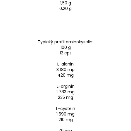
1,50 g
0,20 g
Typický profil aminokyselin:
100 g
12 cps
L-alanin
3 180 mg
420 mg
L-arginin
1 783 mg
235 mg
L-cystein
1 590 mg
210 mg
Glycin