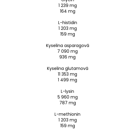
1 239 mg
164 mg
L-histidin
1 203 mg
159 mg
Kyselina asparagová
7 090 mg
936 mg
Kyselina glutamová
11 353 mg
1 499 mg
L-lysin
5 960 mg
787 mg
L-methionin
1 203 mg
159 mg