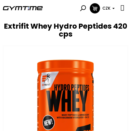
Přejít
na
CZK
NÁKUPNÍ
obsah
KOŠÍK
Extrifit Whey Hydro Peptides 420
cps