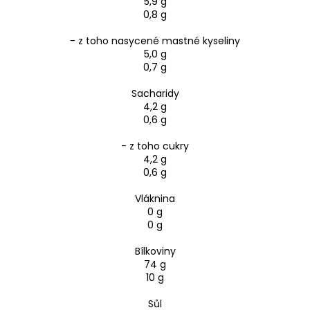
5,9 g
0,8 g
- z toho nasycené mastné kyseliny
5,0 g
0,7 g
Sacharidy
4,2 g
0,6 g
- z toho cukry
4,2 g
0,6 g
Vláknina
0 g
0 g
Bílkoviny
74 g
10 g
Sůl