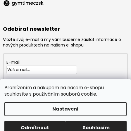
gymtimeczsk
Odebírat newsletter
Vložte svůj e-mail a my vám budeme zasílat informace o
nových produktech na našem e-shopu.
E-mail
Vložením e-mailu souhlasíte s
podmínkami ochrany
osobních údajů
Prohlížením a nákupem na našem e-shopu
souhlasíte s používáním souborů
cookie
.
PŘIHLÁSIT
SE
Nastavení
Copyright 2026
GYMTIME
. Všechna práva vyhrazena.
Odmítnout
Souhlasím