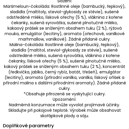
Složení:
Maršmeloun-čokoláda: Rostlinné oleje (bambucký, řepkový),
sladidla (maltitoly, steviol-glykosidy ze stévie), sušené
odstředěné mléko, lískové ořechy (5 %), vláknina z kořene
čekanky, sušená syrovátka, sušené plnotučné mléko,
kakaový prášek se sníženým obsahem tuku (2 %), rýžová
mouka, emulgátor (lecitiny), aromata (ořechové, vanilkové
marhmallow, vanilkové). Žádné přidané cukry.
Malina-čokoláda: Rostlinné oleje (bambucký, řepkový),
sladidla (maltitol, steviol-glykosidy ze stévie), sušené
odstředěné mléko, sušená syrovátka, vláknina z kořene
čekanky, lískové ořechy (5 %), sušené plnotučné mléko,
kakový prášek se sníženým obsahem tuku (2 %), koncentrát
(ředkvička, jablko, černý rybíz, batát, třešeň), emulgátor
(lecitiny), aromata (přírodní vanilka, vanilka, lískový oříšek a
přírodní malina s dalšími přírodními aromaty). Žádné přidané
cukry.
*Obsahuje přirozeně se vyskytující cukry.
Upozornění:
Nadměrná konzumace může vyvolat projímavé účinky.
Skladujte při pokojové teplotě. Výrobek může obsahovat
skořápkové plody a sóju.
Doplňkové parametry