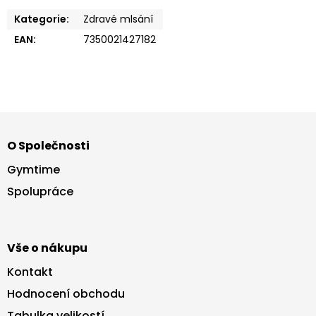
Kategorie
:
Zdravé mlsání
EAN
:
7350021427182
Z
á
O Společnosti
p
a
Gymtime
t
Spolupráce
í
Vše o nákupu
Kontakt
Hodnocení obchodu
Tabulka velikostí