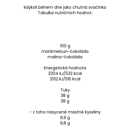
kdykoli během dne jako chutná svačinka
Tabulka nutričních hodnot:
100 g
maršmeloun-čokoláda
malina-čokoláda
Energetická hodnota
2204 kJ/532 kcal
2132 kJ/515 kcal
Tuky
38 g
38 g
- z toho nasycené mastné kyseliny
9,9 g
9,8 g