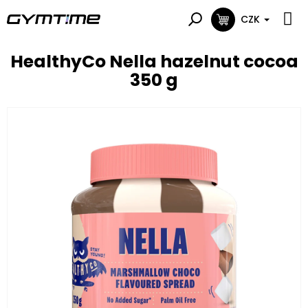
Přejít
na
CZK
NÁKUPNÍ
obsah
KOŠÍK
HealthyCo Nella hazelnut cocoa
350 g