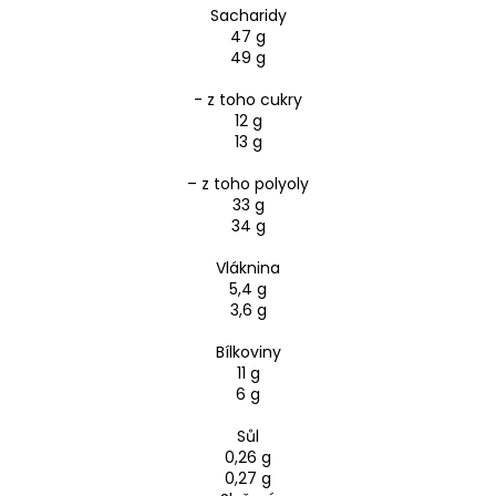
Sacharidy
47 g
49 g
- z toho cukry
12 g
13 g
– z toho polyoly
33 g
34 g
Vláknina
5,4 g
3,6 g
Bílkoviny
11 g
6 g
Sůl
0,26 g
0,27 g