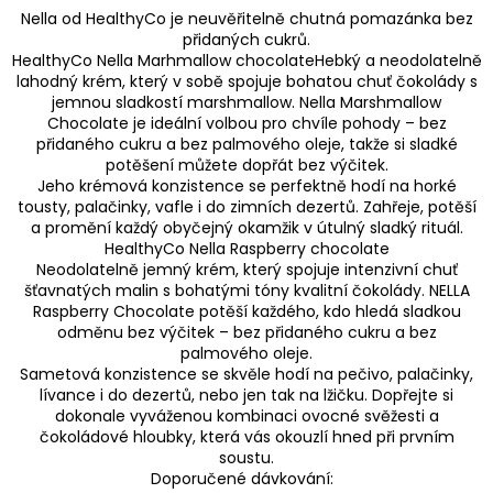
Nella od HealthyCo je neuvěřitelně chutná pomazánka bez
přidaných cukrů.
HealthyCo Nella Marhmallow chocolateHebký a neodolatelně
lahodný krém, který v sobě spojuje bohatou chuť čokolády s
jemnou sladkostí marshmallow. Nella Marshmallow
Chocolate je ideální volbou pro chvíle pohody – bez
přidaného cukru a bez palmového oleje, takže si sladké
potěšení můžete dopřát bez výčitek.
Jeho krémová konzistence se perfektně hodí na horké
tousty, palačinky, vafle i do zimních dezertů. Zahřeje, potěší
a promění každý obyčejný okamžik v útulný sladký rituál.
HealthyCo Nella Raspberry chocolate
Neodolatelně jemný krém, který spojuje intenzivní chuť
šťavnatých malin s bohatými tóny kvalitní čokolády. NELLA
Raspberry Chocolate potěší každého, kdo hledá sladkou
odměnu bez výčitek – bez přidaného cukru a bez
palmového oleje.
Sametová konzistence se skvěle hodí na pečivo, palačinky,
lívance i do dezertů, nebo jen tak na lžičku. Dopřejte si
dokonale vyváženou kombinaci ovocné svěžesti a
čokoládové hloubky, která vás okouzlí hned při prvním
soustu.
Doporučené dávkování: