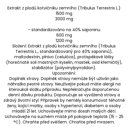
Extrakt z plodů kotvičníku zemního (Tribulus Terrestris L.)
1500 mg
3000 mg
- standardizováno na 40% saponinu
600 mg
1200 mg
Složení: Extrakt z plodů kotvičníku zemního (Tribulus
Terrestris L., standardizovaný pro 40% saponinů),
maltodextrin, plnivo (celulóza), protispékavé látky
(horečnaté soli mastných kyselin, mastek, oxid křemičitý),
stabilizátor (polyvinylpyrrolidon).
Upozornění:
Doplněk stravy. Doplněk stravy nemůže být užíván jako
náhražka pestré stravy. Neužívejte pokud máte alergii na
kteroukoli složku přípravku. Nepřekračujte doporučenou
denní dávku produktu. Doporučuje se vyvážená stravy a
zdravý životní styl. Přípravek by neměly konzumovat těhotné
ženy, kojící matky, osoby s hypertenzí, diabetem a osoby
mladší 21 let. Uchovávejte mimo dosah malých dětí.
Uchovávejte na suchém místě při pokojové teplotě (15 - 25
°C). Chraňte před světlem. Chraňte před mrazem.