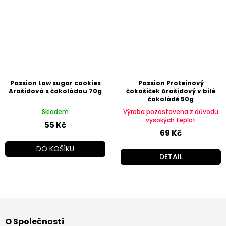
Passion Low sugar cookies
Passion Proteinový
Arašídová s čokoládou 70g
čokošíček Arašídový v bílé
čokoládě 50g
Skladem
Výroba pozastavena z důvodu
vysokých teplot
55 Kč
69 Kč
DO KOŠÍKU
DETAIL
Z
á
O Společnosti
p