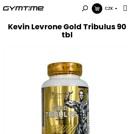
Přejít
na
CZK
NÁKUPNÍ
obsah
KOŠÍK
Kevin Levrone Gold Tribulus 90
tbl