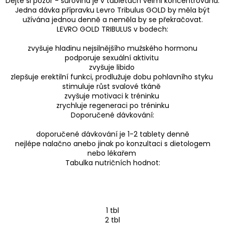
Dejte si pozor - surovina je v tabletách velmi koncentrovaná.
Jedna dávka přípravku Levro Tribulus GOLD by měla být
užívána jednou denně a neměla by se překračovat.
LEVRO GOLD TRIBULUS v bodech:
zvyšuje hladinu nejsilnějšího mužského hormonu
podporuje sexuální aktivitu
zvyšuje libido
zlepšuje erektilní funkci, prodlužuje dobu pohlavního styku
stimuluje růst svalové tkáně
zvyšuje motivaci k tréninku
zrychluje regeneraci po tréninku
Doporučené dávkování:
doporučené dávkování je 1-2 tablety denně
nejlépe nalačno anebo jinak po konzultaci s dietologem
nebo lékařem
Tabulka nutričních hodnot:
1 tbl
2 tbl