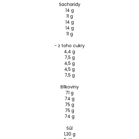
Sacharidy
14 g
11 g
14 g
14 g
11 g
- z toho cukry
4,4 g
7,5 g
4,5 g
4,5 g
7,5 g
Bílkoviny
71 g
74 g
75 g
75 g
74 g
Sůl
1,30 g