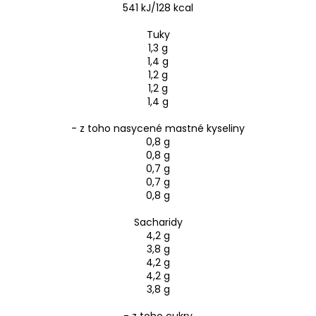
541 kJ/128 kcal
Tuky
1,3 g
1,4 g
1,2 g
1,2 g
1,4 g
- z toho nasycené mastné kyseliny
0,8 g
0,8 g
0,7 g
0,7 g
0,8 g
Sacharidy
4,2 g
3,8 g
4,2 g
4,2 g
3,8 g
- z toho cukry