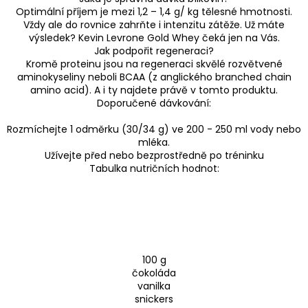
Optimální příjem je mezi 1,2 – 1,4 g/ kg tělesné hmotnosti.
Vždy ale do rovnice zahrňte i intenzitu zátěže. Už máte
výsledek? Kevin Levrone Gold Whey čeká jen na Vás.
Jak podpořit regeneraci?
Kromě proteinu jsou na regeneraci skvělé rozvětvené
aminokyseliny neboli BCAA (z anglického branched chain
amino acid). A i ty najdete právě v tomto produktu.
Doporučené dávkování:
Rozmíchejte 1 odměrku (30/34 g) ve 200 - 250 ml vody nebo
mléka.
Užívejte před nebo bezprostředně po tréninku
Tabulka nutričních hodnot:
100 g
čokoláda
vanilka
snickers