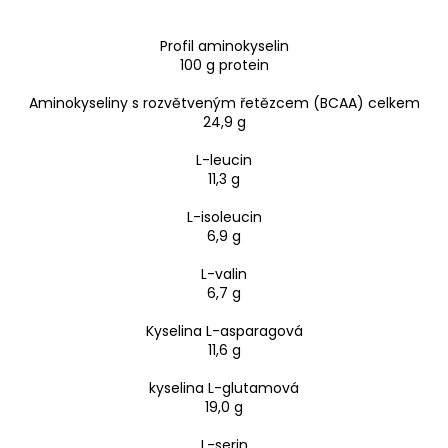
Profil aminokyselin
100 g protein
Aminokyseliny s rozvětveným řetězcem (BCAA) celkem
24,9 g
L-leucin
11,3 g
L-isoleucin
6,9 g
L-valin
6,7 g
Kyselina L-asparagová
11,6 g
kyselina L-glutamová
19,0 g
L-serin