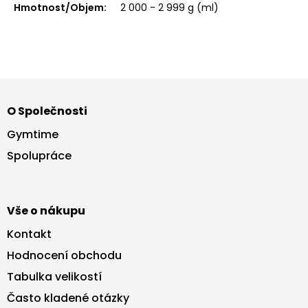
Hmotnost/Objem
:
2 000 - 2 999 g (ml)
Z
á
O Společnosti
p
a
Gymtime
t
Spolupráce
í
Vše o nákupu
Kontakt
Hodnocení obchodu
Tabulka velikostí
Často kladené otázky