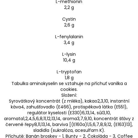
L-methionin
2,2 g
Cystin
2,6 g
L-fenylalanin
3,4 g
L-lysin
10,4 g
L-tryptofan
1,8 g
Tabulka aminokyselin se vztahuje na příchuť vanilka a
cookies.
Složení:
Syrovátkový koncentrát (z mléka), kakao2,3,10, instantní
káva4, zahušťovadlo (E466), protispékavá látka (E551),
regulátor kyselosti (E330)6,13,14, sůl3,10,
aromata1,2,4,5,6,8,11,12,13,14, aroma3,7,9,10, koncentrát šťávy z
červené řepy8,11,13,14, barviva [(E160a)1,5,6,7,8,9,12, (E163)13],
sladidla (sukralóza, acesulfam K).
Příchutě: Banán broskev - 1, Bunty - 2, Čokoláda - 3, Coffee