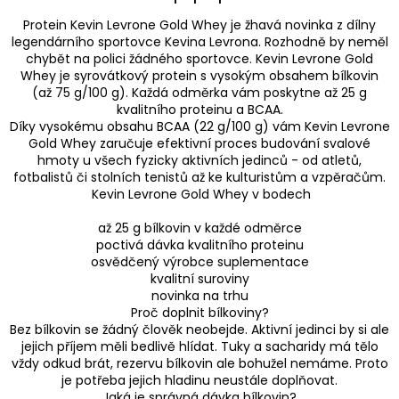
Protein Kevin Levrone Gold Whey je žhavá novinka z dílny
legendárního sportovce Kevina Levrona. Rozhodně by neměl
chybět na polici žádného sportovce. Kevin Levrone Gold
Whey je syrovátkový protein s vysokým obsahem bílkovin
(až 75 g/100 g). Každá odměrka vám poskytne až 25 g
kvalitního proteinu a BCAA.
Díky vysokému obsahu BCAA (22 g/100 g) vám Kevin Levrone
Gold Whey zaručuje efektivní proces budování svalové
hmoty u všech fyzicky aktivních jedinců - od atletů,
fotbalistů či stolních tenistů až ke kulturistům a vzpěračům.
Kevin Levrone Gold Whey v bodech
až 25 g bílkovin v každé odměrce
poctivá dávka kvalitního proteinu
osvědčený výrobce suplementace
kvalitní suroviny
novinka na trhu
Proč doplnit bílkoviny?
Bez bílkovin se žádný člověk neobejde. Aktivní jedinci by si ale
jejich příjem měli bedlivě hlídat. Tuky a sacharidy má tělo
vždy odkud brát, rezervu bílkovin ale bohužel nemáme. Proto
je potřeba jejich hladinu neustále doplňovat.
Jaká je správná dávka bílkovin?