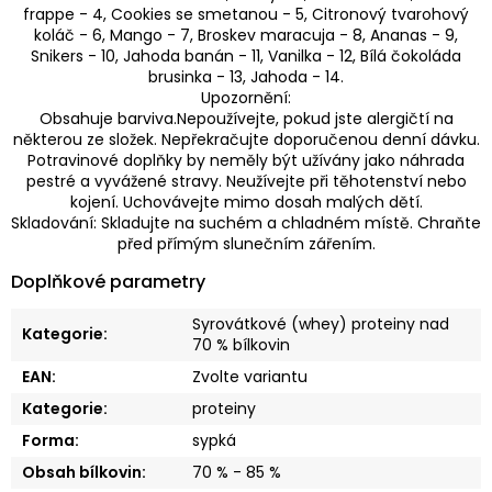
frappe - 4, Cookies se smetanou - 5, Citronový tvarohový
koláč - 6, Mango - 7, Broskev maracuja - 8, Ananas - 9,
Snikers - 10, Jahoda banán - 11, Vanilka - 12, Bílá čokoláda
brusinka - 13, Jahoda - 14.
Upozornění:
Obsahuje barviva.Nepoužívejte, pokud jste alergičtí na
některou ze složek. Nepřekračujte doporučenou denní dávku.
Potravinové doplňky by neměly být užívány jako náhrada
pestré a vyvážené stravy. Neužívejte při těhotenství nebo
kojení. Uchovávejte mimo dosah malých dětí.
Skladování: Skladujte na suchém a chladném místě. Chraňte
před přímým slunečním zářením.
Doplňkové parametry
Syrovátkové (whey) proteiny nad
Kategorie
:
70 % bílkovin
EAN
:
Zvolte variantu
Kategorie
:
proteiny
Forma
:
sypká
Obsah bílkovin
:
70 % - 85 %