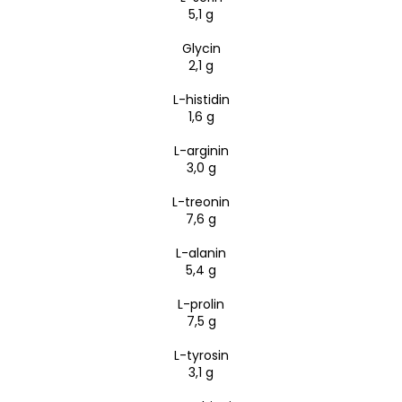
5,1 g
Glycin
2,1 g
L-histidin
1,6 g
L-arginin
3,0 g
L-treonin
7,6 g
L-alanin
5,4 g
L-prolin
7,5 g
L-tyrosin
3,1 g