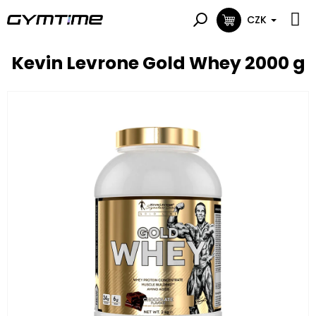
Přejít
na
CZK
NÁKUPNÍ
obsah
KOŠÍK
Kevin Levrone Gold Whey 2000 g