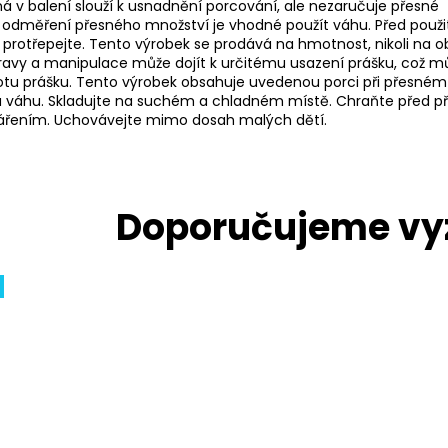
á v balení slouží k usnadnění porcování, ale nezaručuje přesné
 odměření přesného množství je vhodné použít váhu. Před použ
 protřepejte. Tento výrobek se prodává na hmotnost, nikoli na o
avy a manipulace může dojít k určitému usazení prášku, což m
totu prášku. Tento výrobek obsahuje uvedenou porci při přesném
 váhu. Skladujte na suchém a chladném místě. Chraňte před 
ářením. Uchovávejte mimo dosah malých dětí.