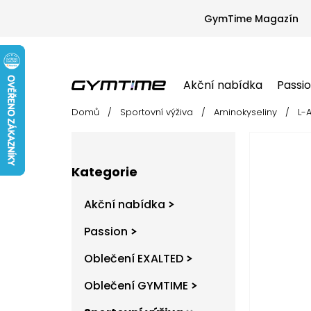
Přejít
na
GymTime Magazín
obsah
Akční nabídka
Passi
Domů
/
Sportovní výživa
/
Aminokyseliny
/
L-A
Akční nabídka
Passion
Oblečení EX
P
o
s
Přeskočit
t
Kategorie
kategorie
r
a
Akční nabídka
n
n
Passion
í
Oblečení EXALTED
p
a
Oblečení GYMTIME
n
e