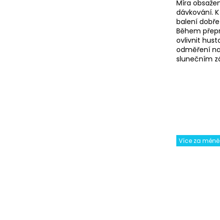
Míra obsažen
dávkování. K
balení dobře
Během přepr
ovlivnit hus
odměření na
slunečním z
Více za méně