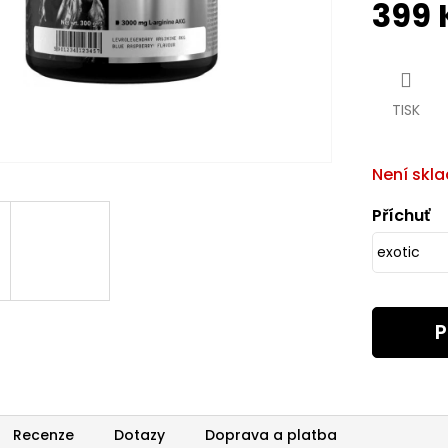
399 
Měrná
cena:
TISK
Není skl
Příchuť
P
Recenze
Dotazy
Doprava a platba