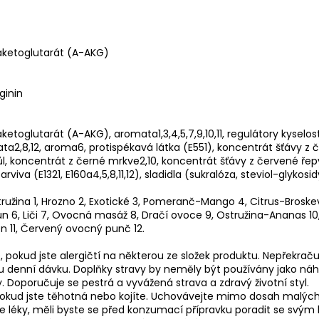
faketoglutarát (A-AKG)
ginin
aketoglutarát (A-AKG), aromata1,3,4,5,7,9,10,11, regulátory kyselost
ta2,8,12, aroma6, protispékavá látka (E551), koncentrát šťávy z 
 sůl, koncentrát z černé mrkve2,10, koncentrát šťávy z červené řep
 barviva (E1321, E160a4,5,8,11,12), sladidla (sukralóza, steviol-glykosi
tružina 1, Hrozno 2, Exotické 3, Pomeranč-Mango 4, Citrus-Broskev
n 6, Liči 7, Ovocná masáž 8, Dračí ovoce 9, Ostružina-Ananas 10
 11, Červený ovocný punč 12.
, pokud jste alergičtí na některou ze složek produktu. Nepřekraču
 denní dávku. Doplňky stravy by neměly být používány jako ná
y. Doporučuje se pestrá a vyvážená strava a zdravý životní styl.
pokud jste těhotná nebo kojíte. Uchovávejte mimo dosah malých
e léky, měli byste se před konzumací přípravku poradit se svým