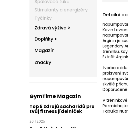
Spalovače tuků
Stimulanty a energizéry
Detailní p
Tyčinky
Napumpování 
Zdravá výživa
Kevin Levro
napumpování 
Doplňky
Arginin je s
Legendary Ar
Magazín
tréninku, kd
Extrifit Argi
Značky
tvorba oxid
prokrvení sv
napumpování
skvělé přích
Doporučené 
GymTime Magazín
V tréninkové
Rozmíchejte 
Top 5 zdrojů sacharidů pro
tvůj fitness jídelníček
Tabulka Nutr
26.1.2025