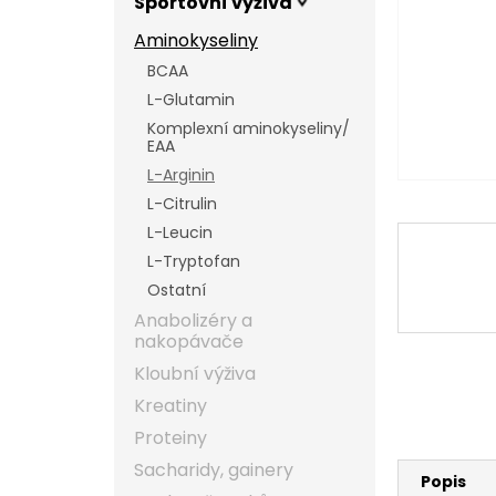
Sportovní výživa
l
Aminokyseliny
BCAA
L-Glutamin
Komplexní aminokyseliny/
EAA
L-Arginin
L-Citrulin
L-Leucin
L-Tryptofan
Ostatní
Anabolizéry a
nakopávače
Kloubní výživa
Kreatiny
Proteiny
Sacharidy, gainery
Popis