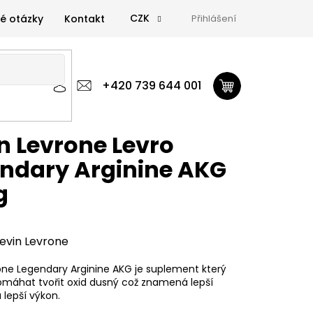
CZK
é otázky
Kontakt
Přihlášení
 výživa
Zdravá výživa
+420 739 644 001
Doplňky
GymTime Magazín
ýživa
Doplňky
GymTime Magazín
Značky
Proviz
n Levrone Levro
ndary Arginine AKG
g
evin Levrone
one Legendary Arginine AKG je suplement který
máhat tvořit oxid dusný což znamená lepší
 lepší výkon.