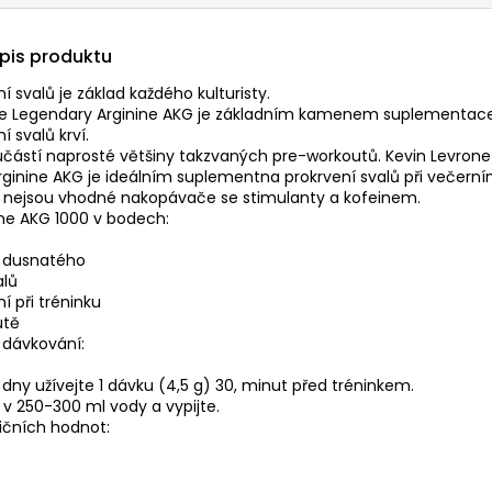
opis produktu
svalů je základ každého kulturisty.
ne Legendary Arginine AKG je základním kamenem suplementac
svalů krví.
oučástí naprosté většiny takzvaných pre-workoutů. Kevin Levrone
ginine AKG je ideálním suplementna prokrvení svalů při večern
y nejsou vhodné nakopávače se stimulanty a kofeinem.
nine AKG 1000 v bodech:
u dusnatého
alů
 při tréninku
utě
dávkování:
 dny užívejte 1 dávku (4,5 g) 30, minut před tréninkem.
v 250-300 ml vody a vypijte.
ičních hodnot: