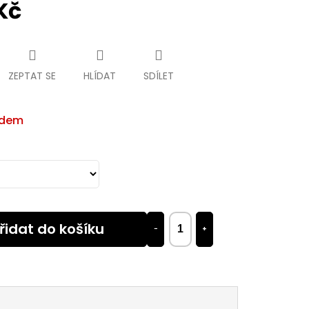
Kč
ZEPTAT SE
HLÍDAT
SDÍLET
adem
řidat do košíku
−
+