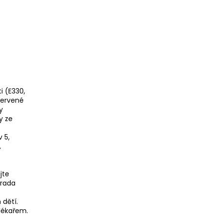
i (E330,
červené
y
dy ze
 5,
,
jte
hrada
 dětí.
 lékařem.