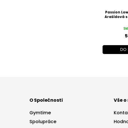
Passion Low
Arašídová s
Sk
5
DO 
Z
á
p
a
O Společnosti
Vše o
t
í
Gymtime
Konta
Spolupráce
Hodno