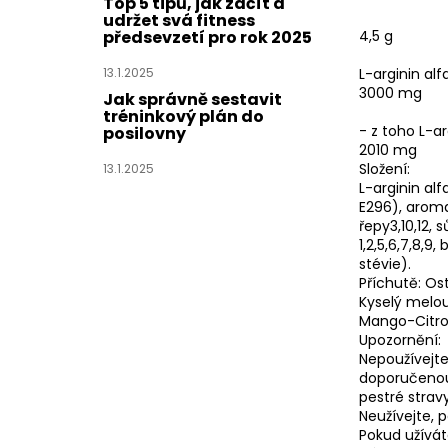
Top 5 tipů, jak začít a
udržet svá fitness
4,5 g
předsevzetí pro rok 2025
L-arginin al
13.1.2025
3000 mg
Jak správně sestavit
tréninkový plán do
- z toho L-ar
posilovny
2010 mg
Složení:
13.1.2025
L-arginin alf
E296), aroma
řepy3,10,12,
1,2,5,6,7,8,9,
stévie).
Příchutě: Os
Kyselý melou
Mango-Citron
Upozornění:
Nepoužívejte
doporučenou
pestré strav
Neužívejte, 
Pokud užívát