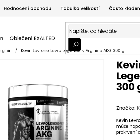
Hodnocení obchodu
Tabulka velikostí
Často kladen
on
Oblečení EXALTED
Oblečení GYMTIME
Sportovní
rginin
/
Kevin Levrone Levro Legendary Arginine AKG 300 g
ALTED
Oblečení GYMTIME
Sportovní výživa
Zdravá v
Kevi
Lege
300 
Značka:
K
Kevin Levr
může napo
prokrvení a