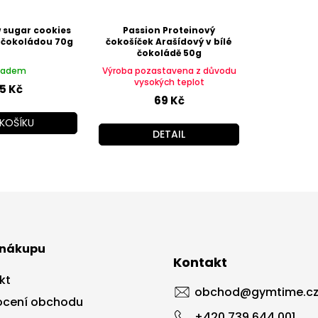
 sugar cookies
Passion Proteinový
 čokoládou 70g
čokošíček Arašídový v bílé
čokoládě 50g
ladem
Výroba pozastavena z důvodu
vysokých teplot
5 Kč
69 Kč
KOŠÍKU
DETAIL
 nákupu
Kontakt
kt
obchod
@
gymtime.c
cení obchodu
+420 739 644 001