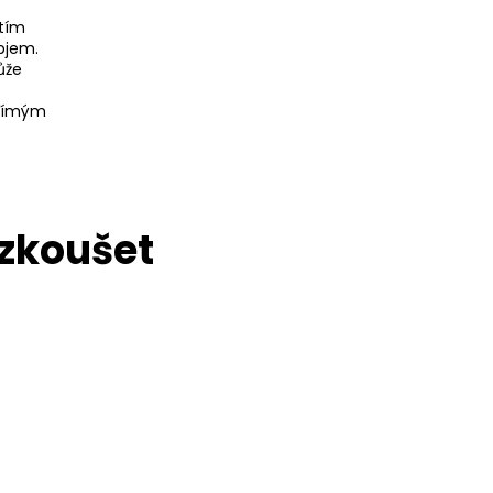
itím
bjem.
ůže
přímým