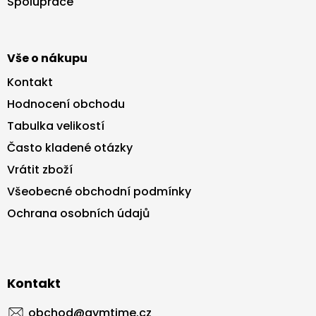
Spolupráce
í
Vše o nákupu
Kontakt
Hodnocení obchodu
Tabulka velikostí
Často kladené otázky
Vrátit zboží
Všeobecné obchodní podmínky
Ochrana osobních údajů
Kontakt
obchod
@
gymtime.cz