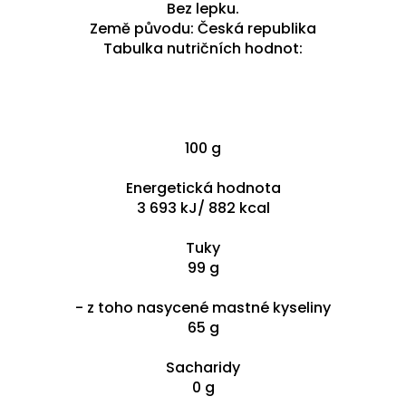
Bez lepku.
Země původu: Česká republika
Tabulka nutričních hodnot:
100 g
Energetická hodnota
3 693 kJ/ 882 kcal
Tuky
99 g
- z toho nasycené mastné kyseliny
65 g
Sacharidy
0 g