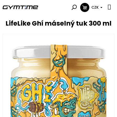
Přejít
na
CZK
NÁKUPNÍ
obsah
KOŠÍK
LifeLike Ghí máselný tuk 300 ml