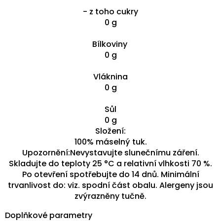
- z toho cukry
0 g
Bílkoviny
0 g
Vláknina
0 g
Sůl
0 g
Složení:
100% máselný tuk.
Upozornění:Nevystavujte slunečnímu záření.
Skladujte do teploty 25 °C a relativní vlhkosti 70 %.
Po otevření spotřebujte do 14 dnů. Minimální
trvanlivost do: viz. spodní část obalu. Alergeny jsou
zvýrazněny tučně.
Doplňkové parametry