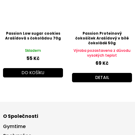
Passion Low sugar cookies
Passion Proteinový
Arašídová s čokoládou 70g
čokošíček Arašídový v bílé
čokoládě 50g
Skladem
Výroba pozastavena z důvodu
vysokých teplot
55 Kč
69 Kč
DO KOŠÍKU
DETAIL
Z
á
O Společnosti
p
a
Gymtime
t