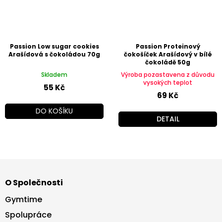
Passion Low sugar cookies
Passion Proteinový
Arašídová s čokoládou 70g
čokošíček Arašídový v bílé
čokoládě 50g
Skladem
Výroba pozastavena z důvodu
vysokých teplot
55 Kč
69 Kč
DO KOŠÍKU
DETAIL
Z
á
O Společnosti
p
a
Gymtime
t
Spolupráce
í