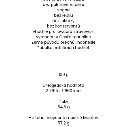
bez palmového oleje
vegan
bez lepku
bez laktózy
bez konzervantů
vhodné pro lowcarb stravování
vyrobeno v České republice
Země původu ořechů: Indonésie
Tabulka nutričních hodnot:
100 g
Energetická hodnota
2 761 kJ / 660 kcal
Tuky
64,5 g
- z toho nasycené mastné kyseliny
57,2 g