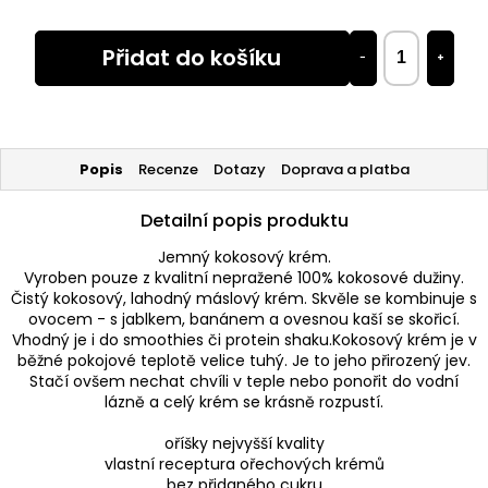
Přidat do košíku
−
+
Popis
Recenze
Dotazy
Doprava a platba
Detailní popis produktu
Jemný kokosový krém.
Vyroben pouze z kvalitní nepražené 100% kokosové dužiny.
Čistý kokosový, lahodný máslový krém. Skvěle se kombinuje s
ovocem - s jablkem, banánem a ovesnou kaší se skořicí.
Vhodný je i do smoothies či protein shaku.Kokosový krém je v
běžné pokojové teplotě velice tuhý. Je to jeho přirozený jev.
Stačí ovšem nechat chvíli v teple nebo ponořit do vodní
lázně a celý krém se krásně rozpustí.
oříšky nejvyšší kvality
vlastní receptura ořechových krémů
bez přidaného cukru