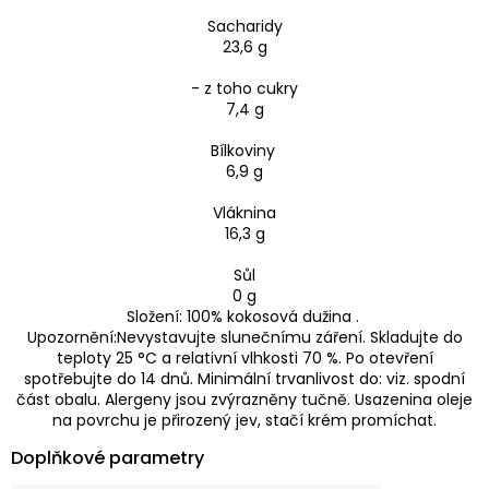
Sacharidy
23,6 g
- z toho cukry
7,4 g
Bílkoviny
6,9 g
Vláknina
16,3 g
Sůl
0 g
Složení: 100% kokosová dužina .
Upozornění:Nevystavujte slunečnímu záření. Skladujte do
teploty 25 °C a relativní vlhkosti 70 %. Po otevření
spotřebujte do 14 dnů. Minimální trvanlivost do: viz. spodní
část obalu. Alergeny jsou zvýrazněny tučně. Usazenina oleje
na povrchu je přirozený jev, stačí krém promíchat.
Doplňkové parametry