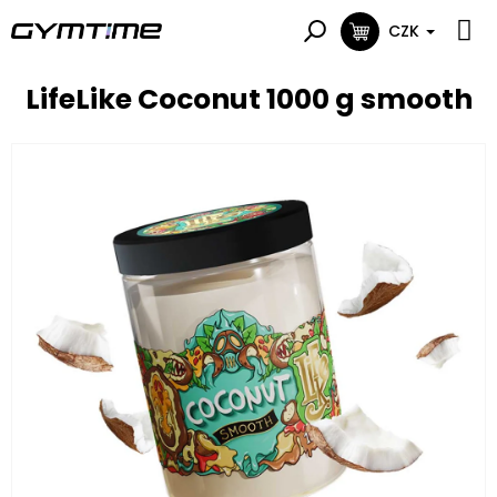
Přejít
na
CZK
NÁKUPNÍ
obsah
KOŠÍK
LifeLike Coconut 1000 g smooth