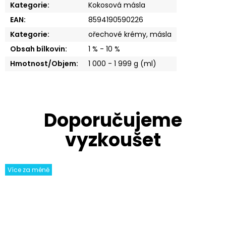
Kategorie
:
Kokosová másla
EAN
:
8594190590226
Kategorie
:
ořechové krémy, másla
Obsah bílkovin
:
1 % - 10 %
Hmotnost/Objem
:
1 000 - 1 999 g (ml)
Více za méně