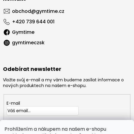
obchod
@
gymtime.cz
+420 739 644 001
Gymtime
gymtimeczsk
Odebírat newsletter
Vložte svůj e-mail a my vám budeme zasílat informace o
nových produktech na našem e-shopu.
E-mail
Vložením e-mailu souhlasíte s
podmínkami ochrany
osobních údajů
Prohlížením a nákupem na našem e-shopu