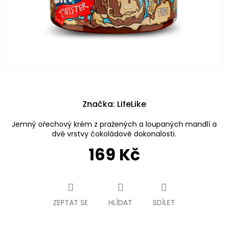
Značka:
LifeLike
Jemný ořechový krém z pražených a loupaných mandlí a
dvě vrstvy čokoládové dokonalosti.
169 Kč
Měrná
cena:
ZEPTAT SE
HLÍDAT
SDÍLET