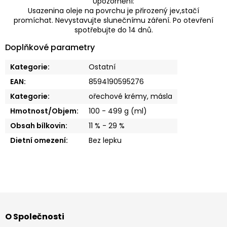
Upozornění:
Usazenina oleje na povrchu je přirozený jev,stačí
promíchat. Nevystavujte slunečnímu záření. Po otevření
spotřebujte do 14 dnů.
Doplňkové parametry
Kategorie
:
Ostatní
EAN
:
8594190595276
Kategorie
:
ořechové krémy, másla
Hmotnost/Objem
:
100 - 499 g (ml)
Obsah bílkovin
:
11 % - 29 %
Dietní omezení
:
Bez lepku
Z
á
O Společnosti
p