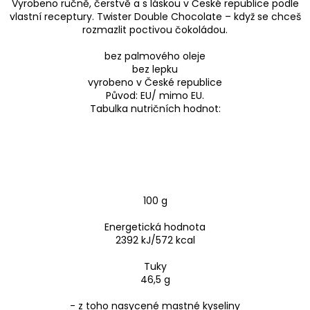
Vyrobeno ručně, čerstvě a s láskou v České republice podle
vlastní receptury. Twister Double Chocolate – když se chceš
rozmazlit poctivou čokoládou.
bez palmového oleje
bez lepku
vyrobeno v České republice
Původ: EU/ mimo EU.
Tabulka nutričních hodnot:
100 g
Energetická hodnota
2392 kJ/572 kcal
Tuky
46,5 g
- z toho nasycené mastné kyseliny