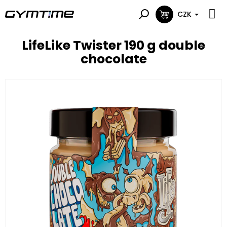
Přejít
na
CZK
NÁKUPNÍ
obsah
KOŠÍK
LifeLike Twister 190 g double
chocolate