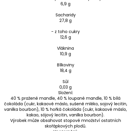
6,9 g
Sacharidy
27,8 g
- z toho cukry
12,6 g
Vláknina
10,9 g
Bílkoviny
18,4 g
Sůl
0,03 g
Složení:
40 % pražené mandle, 40 % loupané mandle, 10 % bílá
čokoláda (cukr, kakaové máslo, sušené mléko, sojový lecitin,
vanilka bourbon), 10 % hořká čokoláda (cukr, kakaové máslo,
kakao, sójový lecitin, vanilka bourbon).
Výrobek může obsahovat stopové množství ostatních
skořápkových plodů.