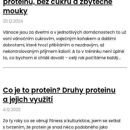
proteinů, bez cukru a zbytečné
mouky
20.12.2024
Vánoce jsou za dveřmi a v jednotlivých domácnostech to už
voní vánočním cukrovím, vaječným koňakem a dalšími
dobrotami, které hrozí přibíráním a nezdravým, až
nekontrolovaným příjmem kalorií. A to v tréninku není úplně
to, co bychom si chtěli dovolit - celý rok počítáme každý
gram tuku či kalorií, a teď je všude tolik lákadel.
Co je to protein? Druhy proteinu
a jejich využití
4.12.2022
Za ty roky co se věnuji fitness a kulturistice, jsem se setkal
s tvrzením, že protein je snad něco podobného jako