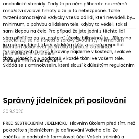
anabolické steroidy. Tedy že po něm přiberete nezměrné
množství svalové hmoty a že je to nebezpečné. Tohle
tvrzení samozřejmě vždycky vzešlo od lidí, kteří nevěděli, byť
minimum, o pohybu a lidském těle. Kdyby to věděli, tak si
sami klepou na čelo.
Pro případ, že jste jedni z těchto lidí,
vám přiblížím co to „protein“ (česky bílkovina) je.
Bílkovina
Specializuji se na fitness a zdravý životní styl. Pomáhám
je makronutrient
, který v lidském těle zaujímá nespočet
klientům dosahovat jejich cílů a přístup k tréninku
fyziologických funkcí.
Bílkoviny najdeme v kostech, svalové
přizpůsobuji individuálně.
tkáni, vlasech a v podstatě v každé tkáni ve vašem těle.
Sledujte mě na instagramu
Skládá se z
aminokyselin
, které slouží k důležitým regulačním
a regeneračním funkcím.
Ať už se vám to líbí nebo ne,
příjem bílkovin je nezbytný pro váš život a zdraví
. A pokud
sportujete, váš příjem bílkovin musí být ještě o to vyšší.
U nesportující populace se uvádí
0,8g na kg tělesné
Správný jídelníček při posilování
hmotnosti.
Pro většinu kondičních cvičenců
1,5 – 2g/kg.
Je-li
vaším cílem nabrat svalovou hmotu, tak zhruba
2 – 2,5g/kg
30.9.2020
a krátkodobě až
3g/kg
(např. V předsoutěžní dietě). Pokud si
kladete otázku, proč někteří kulturisti konzumují raketové
PŘED SESTROJENÍM JÍDELNÍČKU
Hlavním úkolem před tím, než
dávky bílkovin, třeba okolo 5g/kg je to proto, že berou doping
pokročíte s jídelníčkem, je definování Vašeho cíle. Ze
a tělo má pak zvýšenou proteosyntézu a schopnost trávit,
začátku je podstatné formulovat účel Vašich tréninků a