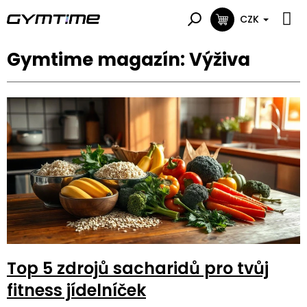
Přejít
na
CZK
NÁKUPNÍ
obsah
KOŠÍK
Výživa
V
ý
p
i
s
č
l
á
n
k
ů
Top 5 zdrojů sacharidů pro tvůj
fitness jídelníček