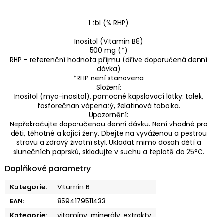
1 tbl (% RHP)
Inositol (Vitamín B8)
500 mg (*)
RHP - referenční hodnota příjmu (dříve doporučená denní
dávka)
*RHP není stanovena
Složení:
Inositol (myo-inositol), pomocné kapslovací látky: talek,
fosforečnan vápenatý, želatinová tobolka.
Upozornění:
Nepřekračujte doporučenou denní dávku. Není vhodné pro
děti, těhotné a kojící ženy. Dbejte na vyváženou a pestrou
stravu a zdravý životní styl. Ukládat mimo dosah dětí a
slunečních paprsků, skladujte v suchu a teplotě do 25°C.
Doplňkové parametry
Kategorie
:
Vitamín B
EAN
:
8594179511433
Kategorie
:
vitamíny, minerály, extrakty