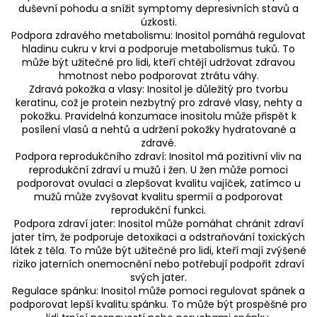
duševní pohodu a snížit symptomy depresivních stavů a
úzkosti.
Podpora zdravého metabolismu: Inositol pomáhá regulovat
hladinu cukru v krvi a podporuje metabolismus tuků. To
může být užitečné pro lidi, kteří chtějí udržovat zdravou
hmotnost nebo podporovat ztrátu váhy.
Zdravá pokožka a vlasy: Inositol je důležitý pro tvorbu
keratinu, což je protein nezbytný pro zdravé vlasy, nehty a
pokožku. Pravidelná konzumace inositolu může přispět k
posílení vlasů a nehtů a udržení pokožky hydratované a
zdravé.
Podpora reprodukčního zdraví: Inositol má pozitivní vliv na
reprodukční zdraví u mužů i žen. U žen může pomoci
podporovat ovulaci a zlepšovat kvalitu vajíček, zatímco u
mužů může zvyšovat kvalitu spermií a podporovat
reprodukční funkci.
Podpora zdraví jater: Inositol může pomáhat chránit zdraví
jater tím, že podporuje detoxikaci a odstraňování toxických
látek z těla. To může být užitečné pro lidi, kteří mají zvýšené
riziko jaterních onemocnění nebo potřebují podpořit zdraví
svých jater.
Regulace spánku: Inositol může pomoci regulovat spánek a
podporovat lepší kvalitu spánku. To může být prospěšné pro