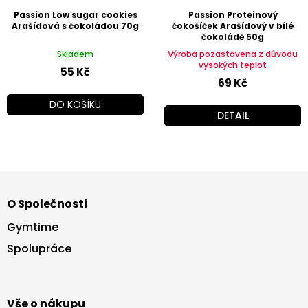
Passion Low sugar cookies
Passion Proteinový
Arašídová s čokoládou 70g
čokošíček Arašídový v bílé
čokoládě 50g
Skladem
Výroba pozastavena z důvodu
vysokých teplot
55 Kč
69 Kč
DO KOŠÍKU
DETAIL
Z
á
O Společnosti
p
a
Gymtime
t
Spolupráce
í
Vše o nákupu