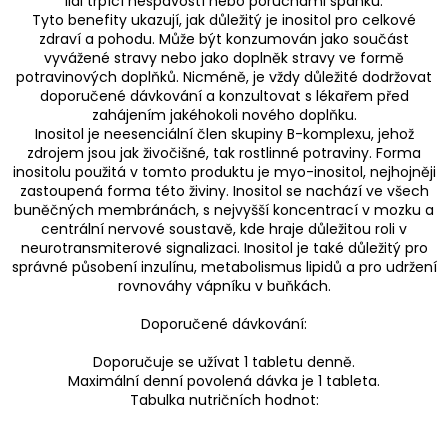
lidi trpící nespavostí nebo poruchami spánku.
Tyto benefity ukazují, jak důležitý je inositol pro celkové
zdraví a pohodu. Může být konzumován jako součást
vyvážené stravy nebo jako doplněk stravy ve formě
potravinových doplňků. Nicméně, je vždy důležité dodržovat
doporučené dávkování a konzultovat s lékařem před
zahájením jakéhokoli nového doplňku.
Inositol je neesenciální člen skupiny B-komplexu, jehož
zdrojem jsou jak živočišné, tak rostlinné potraviny. Forma
inositolu použitá v tomto produktu je myo-inositol, nejhojněji
zastoupená forma této živiny. Inositol se nachází ve všech
buněčných membránách, s nejvyšší koncentrací v mozku a
centrální nervové soustavě, kde hraje důležitou roli v
neurotransmiterové signalizaci. Inositol je také důležitý pro
správné působení inzulínu, metabolismus lipidů a pro udržení
rovnováhy vápníku v buňkách.
Doporučené dávkování:
Doporučuje se užívat 1 tabletu denně.
Maximální denní povolená dávka je 1 tableta.
Tabulka nutričních hodnot: