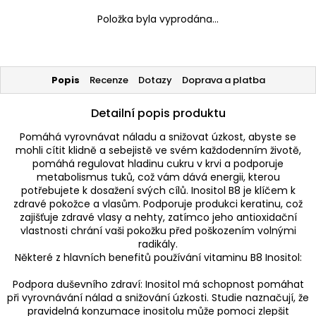
Položka byla vyprodána…
Popis
Recenze
Dotazy
Doprava a platba
Detailní popis produktu
Pomáhá vyrovnávat náladu a snižovat úzkost, abyste se
mohli cítit klidně a sebejistě ve svém každodenním životě,
pomáhá regulovat hladinu cukru v krvi a podporuje
metabolismus tuků, což vám dává energii, kterou
potřebujete k dosažení svých cílů. Inositol B8 je klíčem k
zdravé pokožce a vlasům. Podporuje produkci keratinu, což
zajišťuje zdravé vlasy a nehty, zatímco jeho antioxidační
vlastnosti chrání vaši pokožku před poškozením volnými
radikály.
Některé z hlavních benefitů používání vitaminu B8 Inositol:
Podpora duševního zdraví: Inositol má schopnost pomáhat
při vyrovnávání nálad a snižování úzkosti. Studie naznačují, že
pravidelná konzumace inositolu může pomoci zlepšit