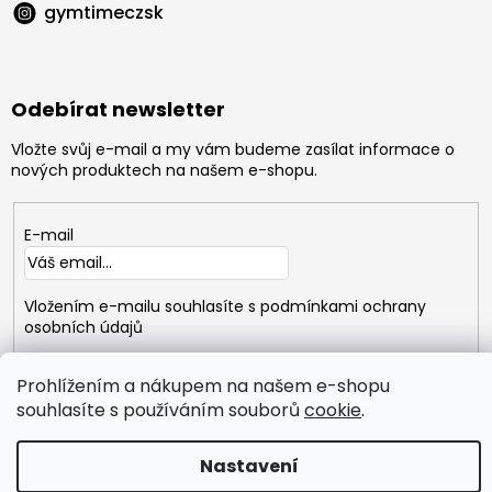
gymtimeczsk
Odebírat newsletter
Vložte svůj e-mail a my vám budeme zasílat informace o
nových produktech na našem e-shopu.
E-mail
Vložením e-mailu souhlasíte s
podmínkami ochrany
osobních údajů
PŘIHLÁSIT
Prohlížením a nákupem na našem e-shopu
SE
souhlasíte s používáním souborů
cookie
.
Copyright 2026
GYMTIME
. Všechna práva vyhrazena.
Nastavení