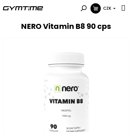
Přejít
na
CZK
NÁKUPNÍ
obsah
KOŠÍK
NERO Vitamin B8 90 cps