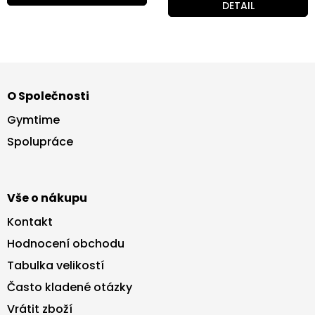
DETAIL
Z
á
O Společnosti
p
a
Gymtime
t
Spolupráce
í
Vše o nákupu
Kontakt
Hodnocení obchodu
Tabulka velikostí
Často kladené otázky
Vrátit zboží