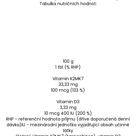
Tabulka nutričních hodnot:
100 g
1 tbl (% RHP)
Vitamin K2MK7
33,33 mg
100 mcg (133 %)
Vitamin D3
3,33 mg
10 mcg 400 IU (200 %)
RHP - referenční hodnota příjmu (dříve doporučená denní
dávka)IU - mezinárodní jednotka vyjadřující obsah učinné
látky