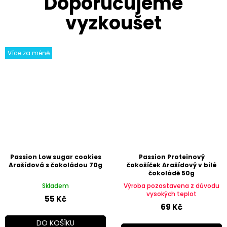
Více za méně
Passion Low sugar cookies
Passion Proteinový
Arašídová s čokoládou 70g
čokošíček Arašídový v bílé
čokoládě 50g
Skladem
Výroba pozastavena z důvodu
vysokých teplot
55 Kč
69 Kč
DO KOŠÍKU