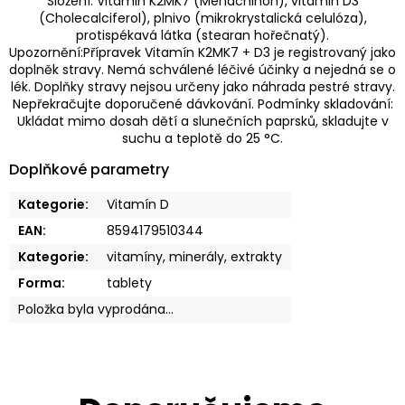
Složení: Vitamin K2MK7 (Menachinon), vitamin D3
(Cholecalciferol), plnivo (mikrokrystalická celulóza),
protispékavá látka (stearan hořečnatý).
Upozornění:Přípravek Vitamín K2MK7 + D3 je registrovaný jako
doplněk stravy. Nemá schválené léčivé účinky a nejedná se o
lék. Doplňky stravy nejsou určeny jako náhrada pestré stravy.
Nepřekračujte doporučené dávkování. Podmínky skladování:
Ukládat mimo dosah dětí a slunečních paprsků, skladujte v
suchu a teplotě do 25 °C.
Doplňkové parametry
Kategorie
:
Vitamín D
EAN
:
8594179510344
Kategorie
:
vitamíny, minerály, extrakty
Forma
:
tablety
Položka byla vyprodána…