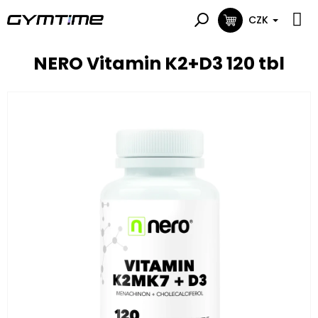
Přejít
na
CZK
NÁKUPNÍ
obsah
KOŠÍK
NERO Vitamin K2+D3 120 tbl