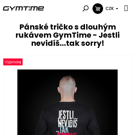
Přejít
na
CZK
NÁKUPNÍ
obsah
KOŠÍK
Pánské tričko s dlouhým
rukávem GymTime - Jestli
nevidíš...tak sorry!
Výprodej