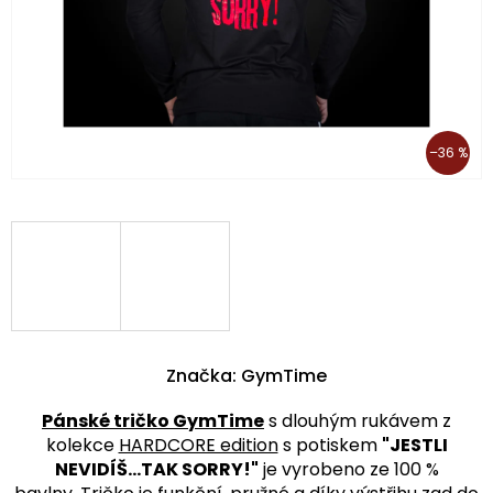
–36 %
Značka:
GymTime
Pánské tričko GymTime
s dlouhým rukávem z
kolekce
HARDCORE edition
s potiskem
"JESTLI
NEVIDÍŠ...TAK SORRY!"
je vyrobeno ze 100 %