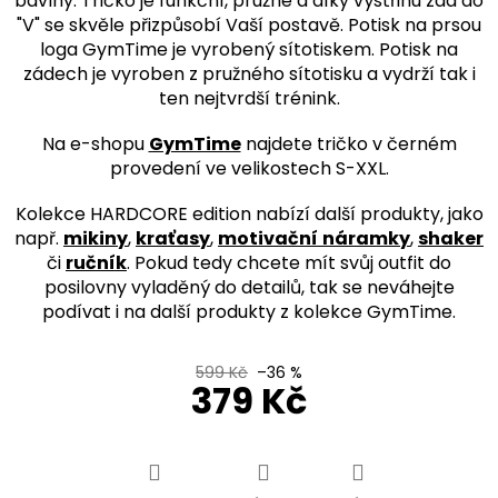
bavlny. Tričko je funkční, pružné a díky výstřihu zad do
"V" se skvěle přizpůsobí Vaší postavě. Potisk na prsou
loga GymTime je vyrobený sítotiskem. Potisk na
zádech je vyroben z pružného sítotisku a vydrží tak i
ten nejtvrdší trénink.
Na e-shopu
GymTime
najdete tričko v černém
provedení ve velikostech S-XXL
.
Kolekce HARDCORE edition nabízí další produkty, jako
např.
mikiny
,
kraťasy
,
motivační
náramky
,
shaker
či
ručník
. Pokud tedy chcete mít svůj outfit do
posilovny vyladěný do detailů, tak se neváhejte
podívat i na další produkty z kolekce GymTime.
599 Kč
–36 %
379 Kč
Měrná
cena: