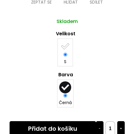
ZEPTAT SE
HLÍDAT
SDÍLET
Skladem
Velikost
S
Barva
Černá
Přidat do košíku
−
+