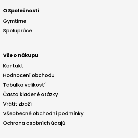
á
O Společnosti
p
a
Gymtime
t
Spolupráce
í
Vše o nákupu
Kontakt
Hodnocení obchodu
Tabulka velikostí
Často kladené otázky
Vrátit zboží
Všeobecné obchodní podmínky
Ochrana osobních údajů