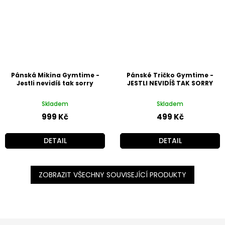
Pánská Mikina Gymtime -
Pánské Tričko Gymtime -
Jestli nevidíš tak sorry
JESTLI NEVIDÍŠ TAK SORRY
Skladem
Skladem
999 Kč
499 Kč
DETAIL
DETAIL
ZOBRAZIT VŠECHNY SOUVISEJÍCÍ PRODUKTY
Z