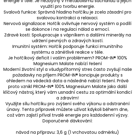
energie v těle. Je nezbytný v metabolismu sacharidů a jejich
využití pro tvorbu energie.
Svalová funkce: Správná hladina hořčíku je zcela zásadní pro
svalovou kontrakci a relaxaci.
Nervová signalizace: Hořčík ovlivňuje nervový systém a podílí
se dokonce i na regulaci nálad a emocí.
Zdravé kosti: Spolupracuje s vápníkem a dalšími minerály na
udržení pevných a zdravých kostí.
Imunitní systém: Hořčík podporuje funkci imunitního
systému a zánětlivé reakce v těle.
Je hořčíkový deficit i vaším problémem? PROM-IN® 100%
Magnesium Malate nabízí řešení
Moderní životní styl a všudypřítomný stres často zvyšují naše
požadavky na příjem PROM-IN® koncipuje produkty s
ohledem na vědecká data a následně nabízí řešení. Právě
proto vznikl PROM-IN® 100% Magnesium Malate jako další
klíčový nástroj, který vám usnadní cestu za optimální kondicí
a zdravím!
Využijte sílu hořčíku pro zvýšení svého výkonu a odstranění
únavy. Tento přípravek můžete užívat kdykoli během dne,
což vám zajistí příval trvalé energie pro každodenní výzvy.
Doporučené dávkování:
návod na přípravu: 3,6 g (1 vrchovatou odměrku)