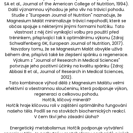
SA et al., Journal of the American College of Nutrition, 1994).
Další významnou výhodou je jeho vliv na trávicí pohodu.
Studie z "European Journal of Nutrition" naznačuje, že
Magnesium Malát minimalizuje trávicí nepohodlí, které se
občas spojuje s některými jinými formami hořčíku. Tato
vlastnost z něj činí vynikající volbu pro použití před
tréninkem, přispívající tak k optimálnímu výkonu (Zdroj:
Schwalfenberg GK, European Journal of Nutrition, 2017).
Navzdory tomu, že se Magnesium Malát obvykle užívá
během dne, přispívá také ke zlepšení spánku a regenerace.
Výzkum z "Journal of Research in Medical Sciences"
potvrzuje jeho pozitivní účinky na kvalitu spánku (Zdroj:
Abbasi B et al., Journal of Research in Medical Sciences,
2012).
Tato kombinace výhod dělá z Magnesium Malátu velmi
efektivní a všestrannou sloučeninu, která podporuje výkon,
regeneraci a celkovou pohodu.
Hořčík, klíčový minerál?
Hořčík hraje klíčovou roli v zajištění optimálního fungování
našeho těla. Podílí se na stovkách biochemických reakcí.
V čem tkví jeho zásadní úloha?
Energetický metabolismus: Hořčík podporuje vytváření