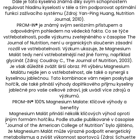
Dále je tato kyselina známá díky svým schopnostem
regulovat hladinu kyselosti v těle a tím podporovat optimální
funkci zažívacího systému (Zdroj: Yan-Ping Huang, Nutrition
Journal, 2010).
PROM-IN® je známý svým seriózním přístupem a
odpovědným pohledem na vědecká fakta. Co se týče
vstřebatelnosti, podle výzkumu zveřejněného v časopise The
Journal of Nutrition, není u organických sloučenin zásadní
rozdíl ve vstřebatelnosti. Výzkum ukazuje, že Magnesium
Malát tedy není vstřebatelnější než jiné formy, například
glycinát (Zdroj: Coudray C., The Journal of Nutrition, 2003).
Je však důležité zvážit širší obraz. Při výběru Magnesium
Malátu nejde jen o vstřebatelnost, ale také o synergii s
kyselinou jablečnou. Tato kombinace vám nejen poskytuje
hořčík, ale také přináší výhody doplňkového příjmu kyseliny
jablečné pro vaše celkové zdraví, jak uvádí více zdrojů a
výzkumů.
PROM-IN® 100% Magnesium Malate: Klíčové výhody a
benefity
Magnesium Malát přináší několik klíčových výhod oproti
jiným formám hořčíku. Podle studie publikované v časopise
"Journal of the American College of Nutrition" bylo zjištěno,
že Magnesium Malát může výrazně podpořit energetický
metabolismus a zvýšit výkonnost sportovců (Zdroj: Schuette