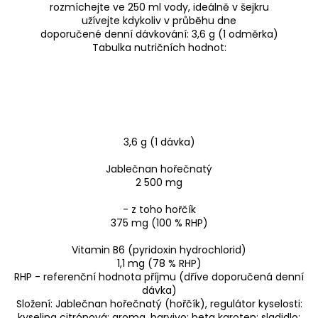
rozmíchejte ve 250 ml vody, ideálně v šejkru
užívejte kdykoliv v průběhu dne
doporučené denní dávkování: 3,6 g (1 odměrka)
Tabulka nutričních hodnot:
3,6 g (1 dávka)
Jablečnan hořečnatý
2 500 mg
- z toho hořčík
375 mg (100 % RHP)
Vitamin B6 (pyridoxin hydrochlorid)
1,1 mg (78 % RHP)
RHP - referenční hodnota příjmu (dříve doporučená denní
dávka)
Složení: Jablečnan hořečnatý (hořčík), regulátor kyselosti:
kyselina citrónová; aroma, barvivo: beta karoten; sladidlo: