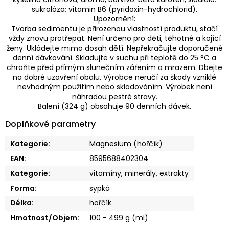
sukralóza; vitamin B6 (pyridoxin-hydrochlorid).
Upozornění:
Tvorba sedimentu je přirozenou vlastností produktu, stačí
vždy znovu protřepat. Není určeno pro děti, těhotné a kojící
ženy. Ukládejte mimo dosah dětí. Nepřekračujte doporučené
denní dávkování. Skladujte v suchu při teplotě do 25 °C a
chraňte před přímým slunečním zářením a mrazem. Dbejte
na dobré uzavření obalu. Výrobce neručí za škody vzniklé
nevhodným použitím nebo skladováním. Výrobek není
náhradou pestré stravy.
Balení (324 g) obsahuje 90 denních dávek.
Doplňkové parametry
Kategorie
:
Magnesium (hořčík)
EAN
:
8595688402304
Kategorie
:
vitamíny, minerály, extrakty
Forma
:
sypká
Délka
:
hořčík
Hmotnost/Objem
:
100 - 499 g (ml)