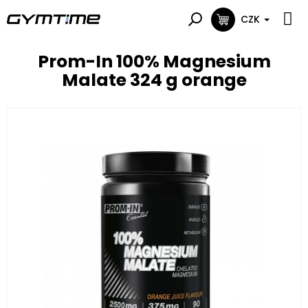
Přejít
na
CZK
NÁKUPNÍ
obsah
KOŠÍK
Prom-In 100% Magnesium
Malate 324 g orange