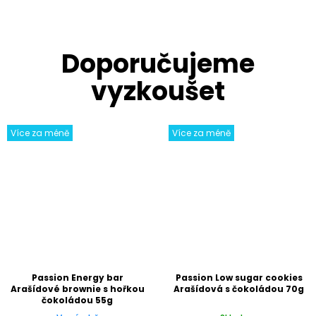
Více za méně
Více za méně
Passion Energy bar
Passion Low sugar cookies
Arašídové brownie s hořkou
Arašídová s čokoládou 70g
čokoládou 55g