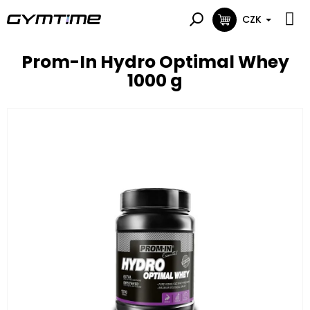
Přejít
na
CZK
NÁKUPNÍ
obsah
KOŠÍK
Prom-In Hydro Optimal Whey
1000 g