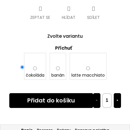
cena:
ZEPTAT SE
HLÍDAT
SDÍLET
Zvolte variantu
Příchuť
čokoláda
banán
latte macchiato
Přidat do košíku
−
+