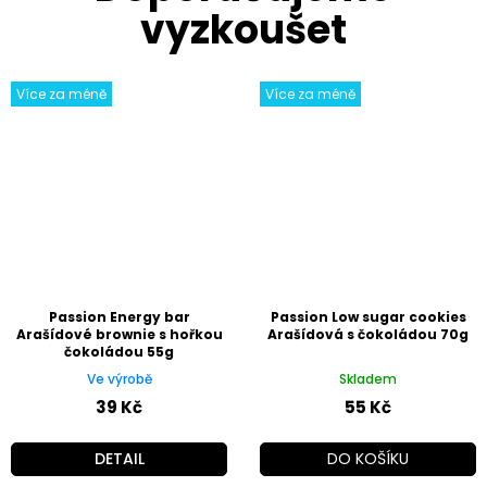
Více za méně
Více za méně
Passion Energy bar
Passion Low sugar cookies
Arašídové brownie s hořkou
Arašídová s čokoládou 70g
čokoládou 55g
Ve výrobě
Skladem
39 Kč
55 Kč
DETAIL
DO KOŠÍKU