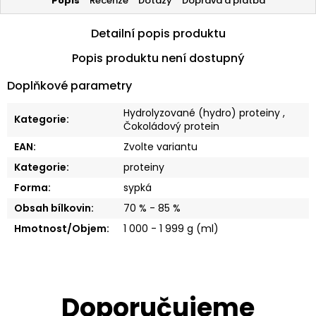
Popis
Recenze
Dotazy
Doprava a platba
Detailní popis produktu
Popis produktu není dostupný
Doplňkové parametry
Hydrolyzované (hydro) proteiny
,
Kategorie
:
Čokoládový protein
EAN
:
Zvolte variantu
Kategorie
:
proteiny
Forma
:
sypká
Obsah bílkovin
:
70 % - 85 %
Hmotnost/Objem
:
1 000 - 1 999 g (ml)