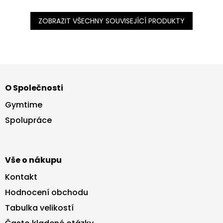
ZOBRAZIT VŠECHNY SOUVISEJÍCÍ PRODUKTY
Z
á
O Společnosti
p
a
Gymtime
t
Spolupráce
í
Vše o nákupu
Kontakt
Hodnocení obchodu
Tabulka velikostí