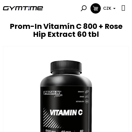
Přejít
na
CZK
NÁKUPNÍ
obsah
KOŠÍK
Prom-In Vitamín C 800 + Rose
Hip Extract 60 tbl