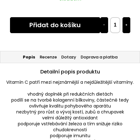
Přidat do košíku
−
+
Popis
Recenze
Dotazy
Doprava a platba
Detailní popis produktu
Vitamín C patří mezi nejznámější a nejdůležitější vitamíny.
vhodný doplněk při redukčních dietách
podílí se na tvorbě kolagenní bílkoviny, částečně tedy
ovlivňuje kvalitu pohybového aparátu
nezbytný pro růst a vývoj kostí, zubů a chrupavek
velmi důležitý antioxidant
podporuje vstřebávání železa a tím snižuje riziko
chudokrevnosti
podporuje imunitu