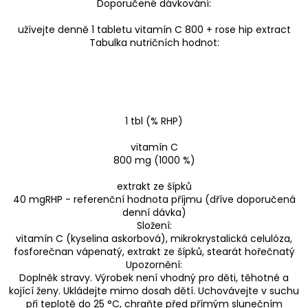
Doporučené dávkování:
užívejte denně 1 tabletu vitamín C 800 + rose hip extract
Tabulka nutričních hodnot:
1 tbl (% RHP)
vitamín C
800 mg (1000 %)
extrakt ze šípků
40 mgRHP - referenční hodnota příjmu (dříve doporučená
denní dávka)
Složení:
vitamín C (kyselina askorbová), mikrokrystalická celulóza,
fosforečnan vápenatý, extrakt ze šípků, stearát hořečnatý
Upozornění:
Doplněk stravy. Výrobek není vhodný pro děti, těhotné a
kojící ženy. Ukládejte mimo dosah dětí. Uchovávejte v suchu
při teplotě do 25 °C, chraňte před přímým slunečním