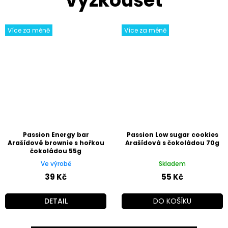
Více za méně
Více za méně
Passion Energy bar
Passion Low sugar cookies
Arašídové brownie s hořkou
Arašídová s čokoládou 70g
čokoládou 55g
Ve výrobě
Skladem
39 Kč
55 Kč
DETAIL
DO KOŠÍKU