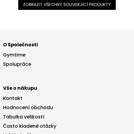
ZOBRAZIT VŠECHNY SOUVISEJÍCÍ PRODUKTY
Z
á
O Společnosti
p
a
Gymtime
t
Spolupráce
í
Vše o nákupu
Kontakt
Hodnocení obchodu
Tabulka velikostí
Často kladené otázky