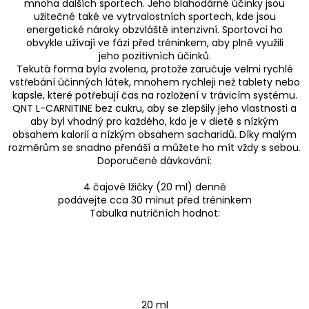
mnoha dalších sportech. Jeho blahodárné účinky jsou
užitečné také ve vytrvalostních sportech, kde jsou
energetické nároky obzvláště intenzivní. Sportovci ho
obvykle užívají ve fázi před tréninkem, aby plně využili
jeho pozitivních účinků.
Tekutá forma byla zvolena, protože zaručuje velmi rychlé
vstřebání účinných látek, mnohem rychleji než tablety nebo
kapsle, které potřebují čas na rozložení v trávicím systému.
QNT L-CARNITINE bez cukru, aby se zlepšily jeho vlastnosti a
aby byl vhodný pro každého, kdo je v dietě s nízkým
obsahem kalorií a nízkým obsahem sacharidů. Díky malým
rozměrům se snadno přenáší a můžete ho mít vždy s sebou.
Doporučené dávkování:
4 čajové lžičky (20 ml) denně
podávejte cca 30 minut před tréninkem
Tabulka nutričních hodnot:
20 ml