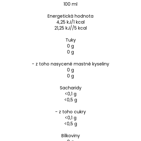
100 ml
Energetická hodnota
4,25 kJ/1 kcal
21,25 kJ//5 kcal
Tuky
0 g
0 g
- z toho nasycené mastné kyseliny
0 g
0 g
Sacharidy
<0,1 g
<0,5 g
- z toho cukry
<0,1 g
<0,5 g
Bílkoviny