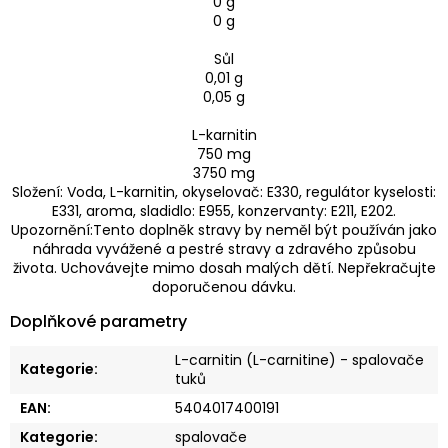
0 g
0 g
Sůl
0,01 g
0,05 g
L-karnitin
750 mg
3750 mg
Složení: Voda, L-karnitin, okyselovač: E330, regulátor kyselosti:
E331, aroma, sladidlo: E955, konzervanty: E211, E202.
Upozornění:Tento doplněk stravy by neměl být používán jako
náhrada vyvážené a pestré stravy a zdravého způsobu
života. Uchovávejte mimo dosah malých dětí. Nepřekračujte
doporučenou dávku.
Doplňkové parametry
L-carnitin (L-carnitine) - spalovače
Kategorie
:
tuků
EAN
:
5404017400191
Kategorie
:
spalovače