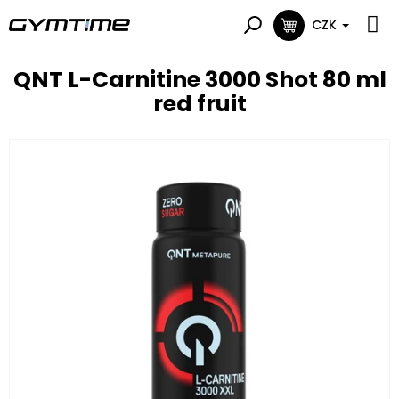
Přejít
na
CZK
NÁKUPNÍ
obsah
KOŠÍK
QNT L-Carnitine 3000 Shot 80 ml
red fruit