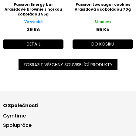
Passion Energy bar
Passion Low sugar cookies
Arašídové brownie s hořkou
Arašídová s čokoládou 70g
čokoládou 55g
Ve výrobě
Skladem
39 Kč
55 Kč
DETAIL
DO KOŠÍKU
ZOBRAZIT VŠECHNY SOUVISEJÍCÍ PRODUKTY
Z
á
O Společnosti
p
a
Gymtime
t
Spolupráce
í