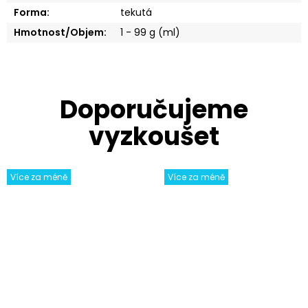
Forma
:
tekutá
Hmotnost/Objem
:
1 - 99 g (ml)
Více za méně
Více za méně