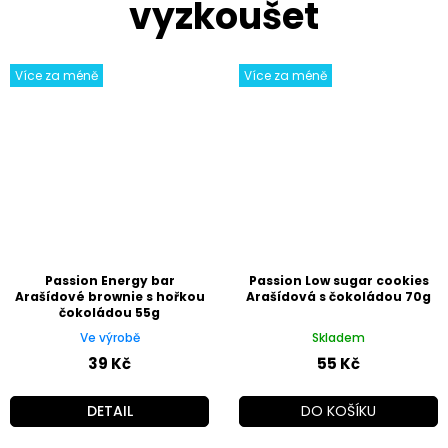
Více za méně
Více za méně
Passion Energy bar
Passion Low sugar cookies
Arašídové brownie s hořkou
Arašídová s čokoládou 70g
čokoládou 55g
Ve výrobě
Skladem
39 Kč
55 Kč
DETAIL
DO KOŠÍKU