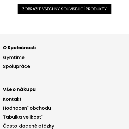
ZOBRAZIT VŠECHNY SOUVISEJÍCÍ PRODUKTY
Z
á
O Společnosti
p
a
Gymtime
t
Spolupráce
í
Vše o nákupu
Kontakt
Hodnocení obchodu
Tabulka velikostí
Často kladené otázky