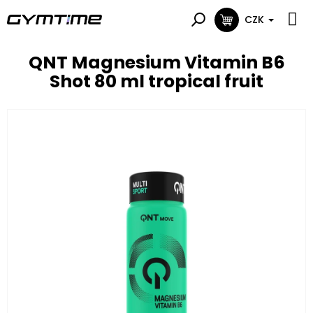
Přejít
na
CZK
NÁKUPNÍ
obsah
KOŠÍK
QNT Magnesium Vitamin B6
Shot 80 ml tropical fruit