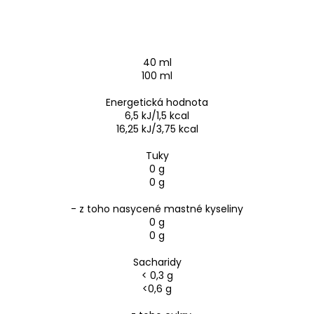
40 ml
100 ml
Energetická hodnota
6,5 kJ/1,5 kcal
16,25 kJ/3,75 kcal
Tuky
0 g
0 g
- z toho nasycené mastné kyseliny
0 g
0 g
Sacharidy
< 0,3 g
<0,6 g