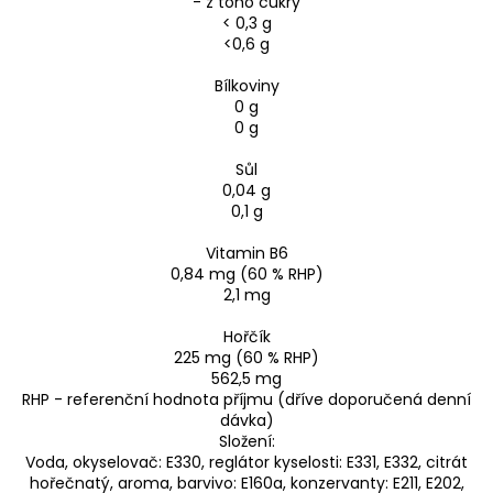
- z toho cukry
< 0,3 g
<0,6 g
Bílkoviny
0 g
0 g
Sůl
0,04 g
0,1 g
Vitamin B6
0,84 mg (60 % RHP)
2,1 mg
Hořčík
225 mg (60 % RHP)
562,5 mg
RHP - referenční hodnota příjmu (dříve doporučená denní
dávka)
Složení:
Voda, okyselovač: E330, reglátor kyselosti: E331, E332, citrát
hořečnatý, aroma, barvivo: E160a, konzervanty: E211, E202,