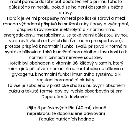
mohl pomoci dosáhnout dostatečného příjmu tohoto
důležitého minerálu, pokud se ho není dostatek z běžné
stravy.
Hořčík je velmi prospěšný minerál pro lidské zdraví a mezi
mnoha výhodami přispívá ke snížení míry únavy a vyčerpání,
přispívá k rovnováze elektrolytů a k normálnímu
energetickému metabolismu. Je také velmi důležitou živinou
ve stravě všech aktivních lidí (zejména pro sportovce),
protože přispívá k normální funkci svalů, přispívá k normální
syntéze bílkovin a také k udržení normálního stavu kostí a k
normální činnosti nervové soustavy.
Hořčík byl obohacen o vitamín B6, klíčový vitamín, který
mimo jiné přispívá k normálnímu metabolismu bílkovin a
glykogenu, k normální funkci imunitního systému a k
regulaci hormonální aktivity.
To vše je zabaleno v praktické shotu s nulovým obsahem
cukru a tekuté formě, aby byl rychle absorbován tělem.
Doporučené dávkování:
užijte 8 polévkových lžic (40 ml) denně
nepřekračujte doporučené dávkování
Tabulka nutričních hodnot: