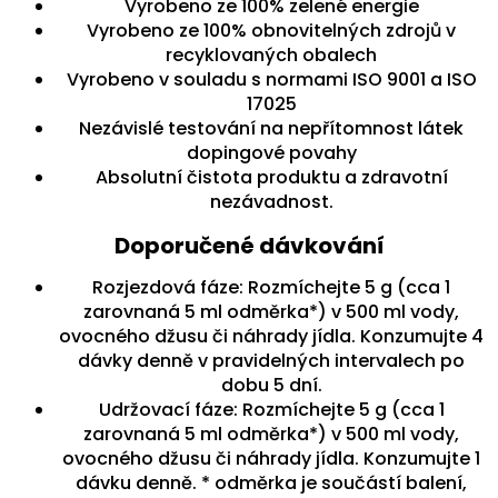
Vyrobeno ze 100% zelené energie
Vyrobeno ze 100% obnovitelných zdrojů v
recyklovaných obalech
Vyrobeno v souladu s normami ISO 9001 a ISO
17025
Nezávislé testování na nepřítomnost látek
dopingové povahy
Absolutní čistota produktu a zdravotní
nezávadnost.
Doporučené dávkování
Rozjezdová fáze: Rozmíchejte 5 g (cca 1
zarovnaná 5 ml odměrka*) v 500 ml vody,
ovocného džusu či náhrady jídla. Konzumujte 4
dávky denně v pravidelných intervalech po
dobu 5 dní.
Udržovací fáze: Rozmíchejte 5 g (cca 1
zarovnaná 5 ml odměrka*) v 500 ml vody,
ovocného džusu či náhrady jídla. Konzumujte 1
dávku denně. * odměrka je součástí balení,