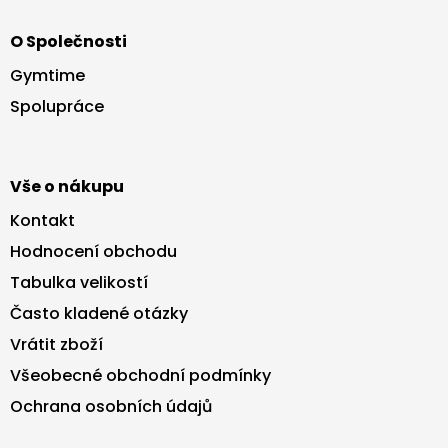
Z
á
O Společnosti
p
a
Gymtime
t
Spolupráce
í
Vše o nákupu
Kontakt
Hodnocení obchodu
Tabulka velikostí
Často kladené otázky
Vrátit zboží
Všeobecné obchodní podmínky
Ochrana osobních údajů