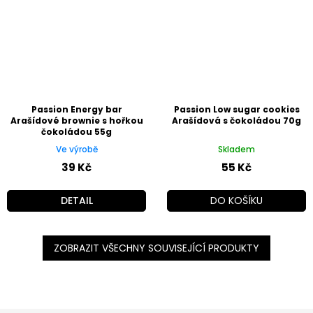
Passion Energy bar
Passion Low sugar cookies
Arašídové brownie s hořkou
Arašídová s čokoládou 70g
čokoládou 55g
Ve výrobě
Skladem
39 Kč
55 Kč
DETAIL
DO KOŠÍKU
ZOBRAZIT VŠECHNY SOUVISEJÍCÍ PRODUKTY