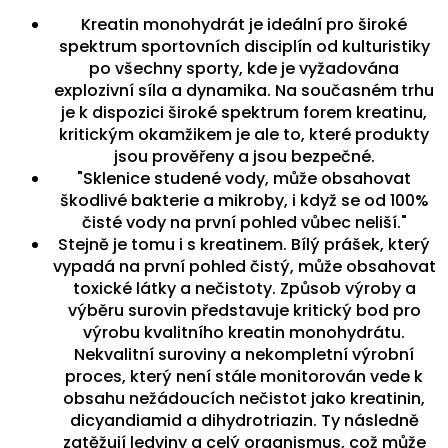
Kreatin monohydrát je ideální pro široké
spektrum sportovních disciplín od kulturistiky
po všechny sporty, kde je vyžadována
explozivní síla a dynamika. Na současném trhu
je k dispozici široké spektrum forem kreatinu,
kritickým okamžikem je ale to, které produkty
jsou prověřeny a jsou bezpečné.
"Sklenice studené vody, může obsahovat
škodlivé bakterie a mikroby, i když se od 100%
čisté vody na první pohled vůbec neliší."
Stejně je tomu i s kreatinem. Bílý prášek, který
vypadá na první pohled čistý, může obsahovat
toxické látky a nečistoty. Způsob výroby a
výběru surovin představuje kritický bod pro
výrobu kvalitního kreatin monohydrátu.
Nekvalitní suroviny a nekompletní výrobní
proces, který není stále monitorován vede k
obsahu nežádoucích nečistot jako kreatinin,
dicyandiamid a dihydrotriazin. Ty následně
zatěžují ledviny a celý organismus, což může