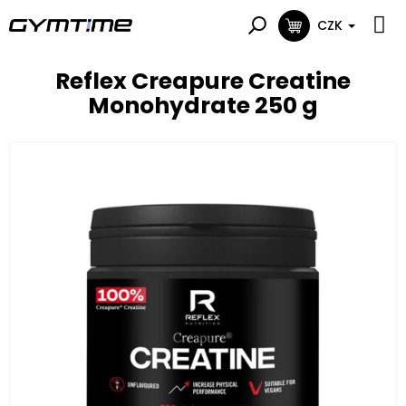
Přejít
na
CZK
NÁKUPNÍ
obsah
KOŠÍK
Reflex Creapure Creatine
Monohydrate 250 g