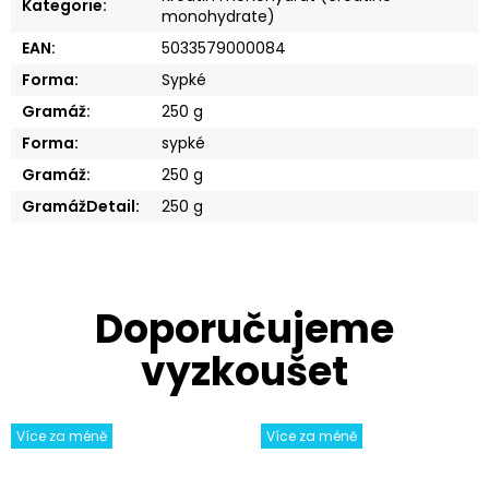
Kategorie
:
monohydrate)
EAN
:
5033579000084
Forma
:
Sypké
Gramáž
:
250 g
Forma
:
sypké
Gramáž
:
250 g
GramážDetail
:
250 g
Více za méně
Více za méně