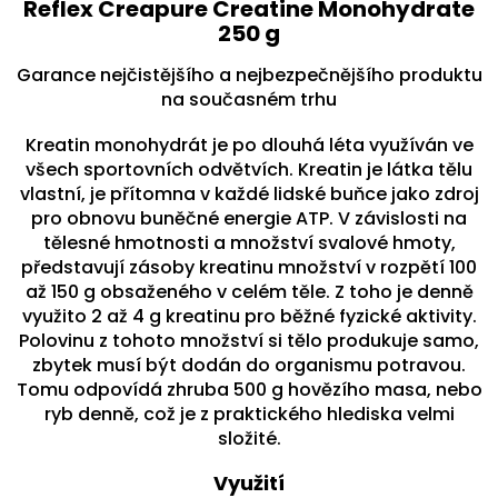
Reflex Creapure Creatine Monohydrate
250 g
Garance nejčistějšího a nejbezpečnějšího produktu
na současném trhu
Kreatin monohydrát je po dlouhá léta využíván ve
všech sportovních odvětvích. Kreatin je látka tělu
vlastní, je přítomna v každé lidské buňce jako zdroj
pro obnovu buněčné energie ATP. V závislosti na
tělesné hmotnosti a množství svalové hmoty,
představují zásoby kreatinu množství v rozpětí 100
až 150 g obsaženého v celém těle. Z toho je denně
využito 2 až 4 g kreatinu pro běžné fyzické aktivity.
Polovinu z tohoto množství si tělo produkuje samo,
zbytek musí být dodán do organismu potravou.
Tomu odpovídá zhruba 500 g hovězího masa, nebo
ryb denně, což je z praktického hlediska velmi
složité.
Využití