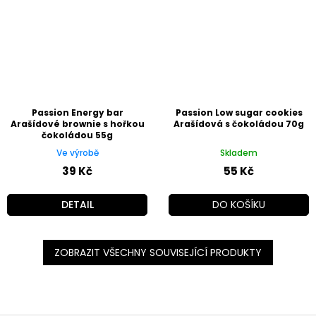
Passion Energy bar
Passion Low sugar cookies
Arašídové brownie s hořkou
Arašídová s čokoládou 70g
čokoládou 55g
Ve výrobě
Skladem
39 Kč
55 Kč
DETAIL
DO KOŠÍKU
ZOBRAZIT VŠECHNY SOUVISEJÍCÍ PRODUKTY