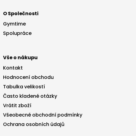
Z
á
O Společnosti
p
a
Gymtime
t
Spolupráce
í
Vše o nákupu
Kontakt
Hodnocení obchodu
Tabulka velikostí
Často kladené otázky
Vrátit zboží
Všeobecné obchodní podmínky
Ochrana osobních údajů