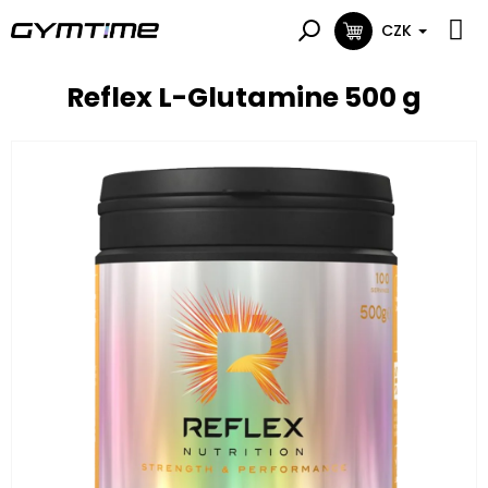
Přejít
na
CZK
NÁKUPNÍ
obsah
KOŠÍK
Reflex L-Glutamine 500 g