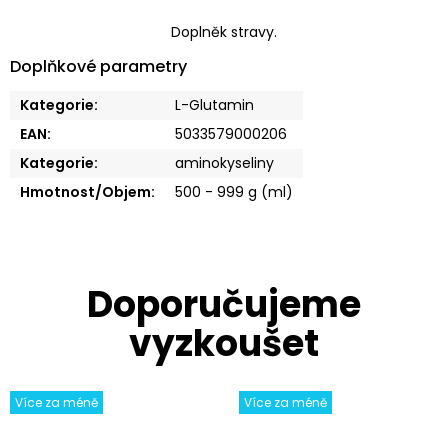
Doplněk stravy.
Doplňkové parametry
Kategorie
:
L-Glutamin
EAN
:
5033579000206
Kategorie
:
aminokyseliny
Hmotnost/Objem
:
500 - 999 g (ml)
Více za méně
Více za méně