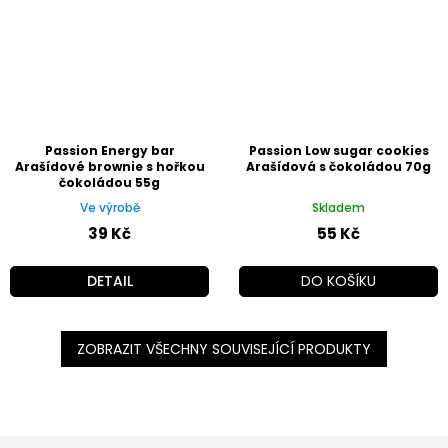
Passion Energy bar
Passion Low sugar cookies
Arašídové brownie s hořkou
Arašídová s čokoládou 70g
čokoládou 55g
Ve výrobě
Skladem
39 Kč
55 Kč
DETAIL
DO KOŠÍKU
ZOBRAZIT VŠECHNY SOUVISEJÍCÍ PRODUKTY
Z