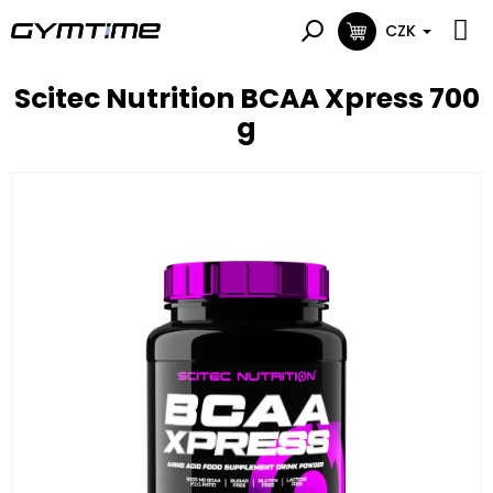
Přejít
na
CZK
NÁKUPNÍ
obsah
KOŠÍK
Scitec Nutrition BCAA Xpress 700
g