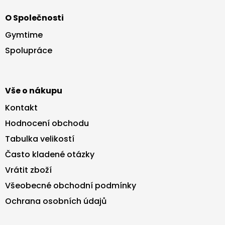
á
O Společnosti
p
a
Gymtime
t
Spolupráce
í
Vše o nákupu
Kontakt
Hodnocení obchodu
Tabulka velikostí
Často kladené otázky
Vrátit zboží
Všeobecné obchodní podmínky
Ochrana osobních údajů