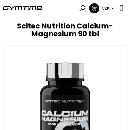
Přejít
na
CZK
NÁKUPNÍ
obsah
KOŠÍK
Scitec Nutrition Calcium-
Magnesium 90 tbl