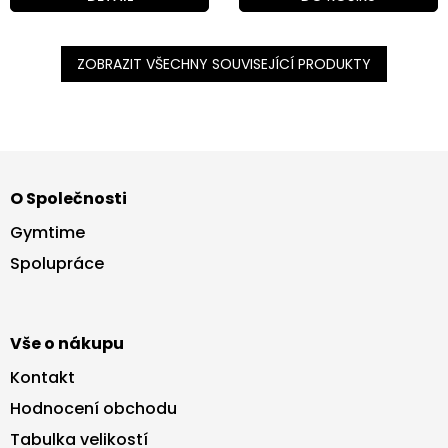
ZOBRAZIT VŠECHNY SOUVISEJÍCÍ PRODUKTY
Z
á
O Společnosti
p
a
Gymtime
t
Spolupráce
í
Vše o nákupu
Kontakt
Hodnocení obchodu
Tabulka velikostí