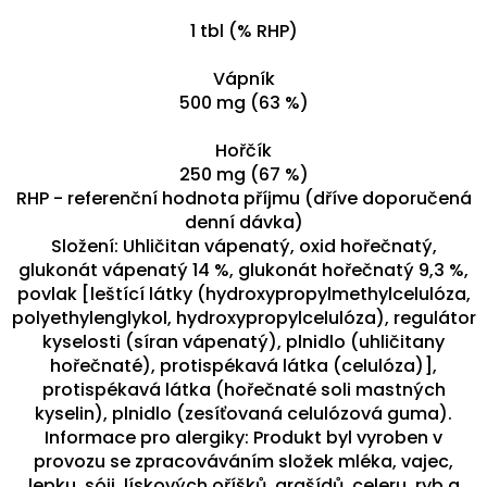
1 tbl (% RHP)
Vápník
500 mg (63 %)
Hořčík
250 mg (67 %)
RHP - referenční hodnota příjmu (dříve doporučená
denní dávka)
Složení: Uhličitan vápenatý, oxid hořečnatý,
glukonát vápenatý 14 %, glukonát hořečnatý 9,3 %,
povlak [leštící látky (hydroxypropylmethylcelulóza,
polyethylenglykol, hydroxypropylcelulóza), regulátor
kyselosti (síran vápenatý), plnidlo (uhličitany
hořečnaté), protispékavá látka (celulóza)],
protispékavá látka (hořečnaté soli mastných
kyselin), plnidlo (zesíťovaná celulózová guma).
Informace pro alergiky: Produkt byl vyroben v
provozu se zpracováváním složek mléka, vajec,
lepku, sóji, lískových oříšků, arašídů, celeru, ryb a