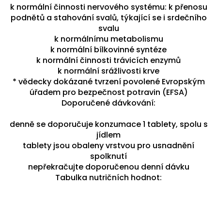
k normální činnosti nervového systému: k přenosu
podnětů a stahování svalů, týkající se i srdečního
svalu
k normálnímu metabolismu
k normální bílkovinné syntéze
k normální činnosti trávicích enzymů
k normální srážlivosti krve
* vědecky dokázané tvrzení povolené Evropským
úřadem pro bezpečnost potravin (EFSA)
Doporučené dávkování:
denně se doporučuje konzumace 1 tablety, spolu s
jídlem
tablety jsou obaleny vrstvou pro usnadnění
spolknutí
nepřekračujte doporučenou denní dávku
Tabulka nutričních hodnot: