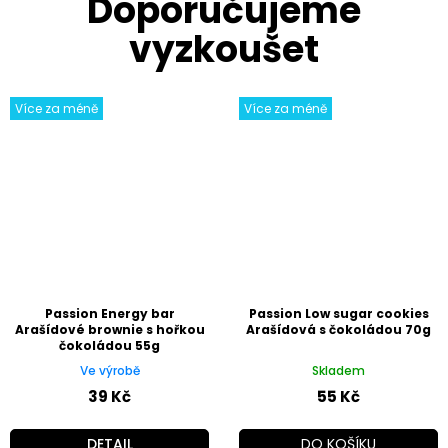
Více za méně
Více za méně
Passion Energy bar
Passion Low sugar cookies
Arašídové brownie s hořkou
Arašídová s čokoládou 70g
čokoládou 55g
Ve výrobě
Skladem
39 Kč
55 Kč
DETAIL
DO KOŠÍKU