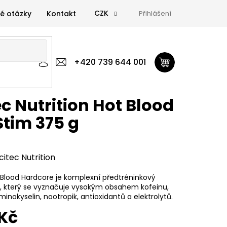
CZK
é otázky
Kontakt
Přihlášení
 výživa
Zdravá výživa
+420 739 644 001
Doplňky
GymTime Magazín
ýživa
Doplňky
GymTime Magazín
Značky
Proviz
ec Nutrition Hot Blood
tim 375 g
citec Nutrition
 Blood Hardcore je komplexní předtréninkový
 který se vyznačuje vysokým obsahem kofeinu,
minokyselin, nootropik, antioxidantů a elektrolytů.
Kč