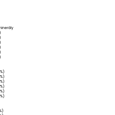
minerály
)
)
)
)
)
)
 %)
 %)
 %)
 %)
 %)
 %)
%)