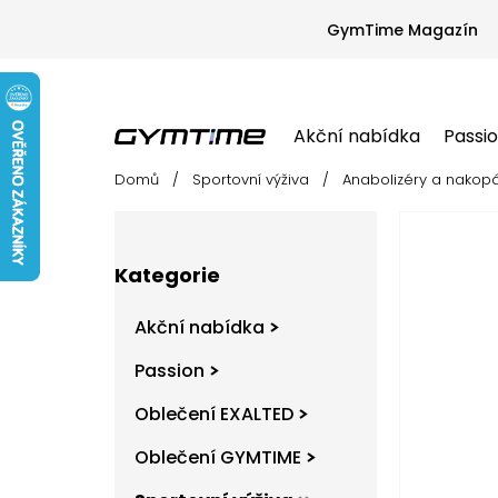
Přejít
na
GymTime Magazín
obsah
Akční nabídka
Passi
Domů
/
Sportovní výživa
/
Anabolizéry a nakop
Akční nabídka
Passion
Oblečení EX
P
o
s
Přeskočit
t
Kategorie
kategorie
r
a
Akční nabídka
n
n
Passion
í
Oblečení EXALTED
p
a
Oblečení GYMTIME
n
e