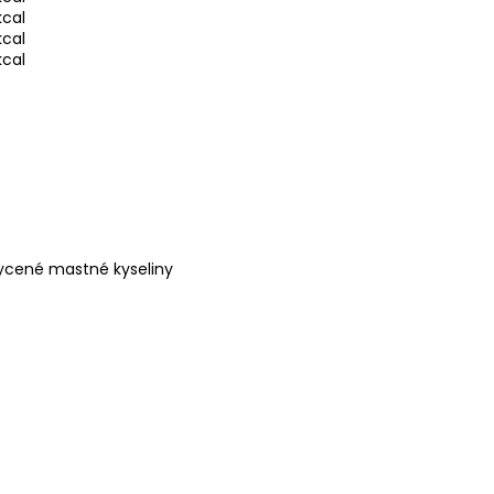
kcal
kcal
kcal
sycené mastné kyseliny