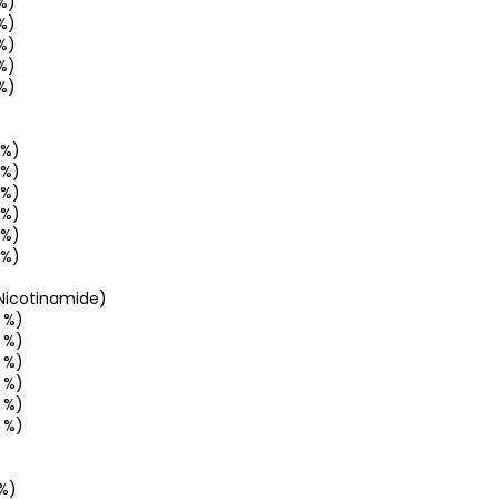
%)
%)
%)
%)
%)
 %)
 %)
 %)
 %)
 %)
 %)
 Nicotinamide)
 %)
 %)
 %)
 %)
 %)
 %)
%)