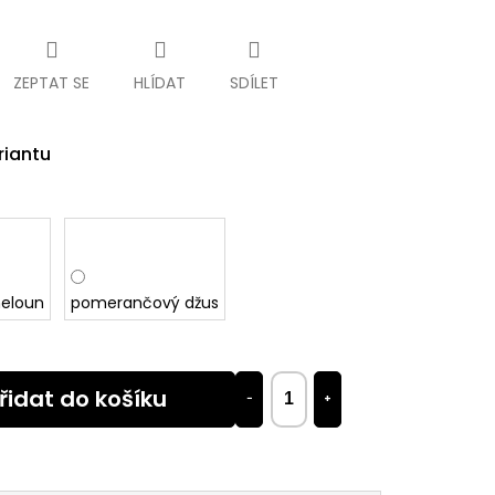
ZEPTAT SE
HLÍDAT
SDÍLET
riantu
eloun
pomerančový džus
řidat do košíku
−
+