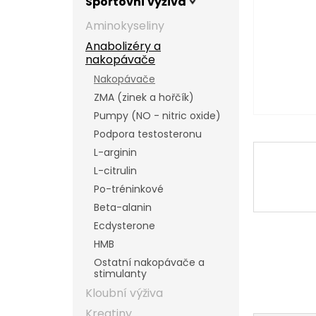
Sportovní výživa
l
Aminokyseliny
Anabolizéry a
nakopávače
Nakopávače
ZMA (zinek a hořčík)
Pumpy (NO - nitric oxide)
Podpora testosteronu
L-arginin
L-citrulin
Po-tréninkové
Beta-alanin
Ecdysterone
HMB
Ostatní nakopávače a
stimulanty
Kloubní výživa
Kreatiny