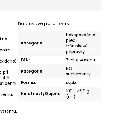
Doplňkové parametry
Nakopávače a
í na
před-
Kategorie
:
tréninkové
žením!
přípravky
EAN
:
Zvolte variantu
oxidantů
NO
Kategorie
:
 při
suplementy
 sobě
Forma
:
sypká
při denní
100 - 499 g
Hmotnost/Objem
:
ystému.
(ml)
 systému.