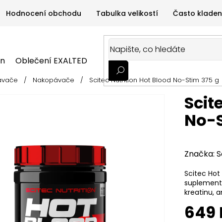
Hodnocení obchodu
Tabulka velikostí
Často kladen
on
Oblečení EXALTED
Oblečení GYMTIME
Sportovní
ávače
/
Nakopávače
/
Scitec Nutrition Hot Blood No-Stim 375 g
ALTED
Oblečení GYMTIME
Sportovní výživa
Zdravá v
Scit
No-S
Značka:
S
Scitec Hot
suplement,
kreatinu, a
649 