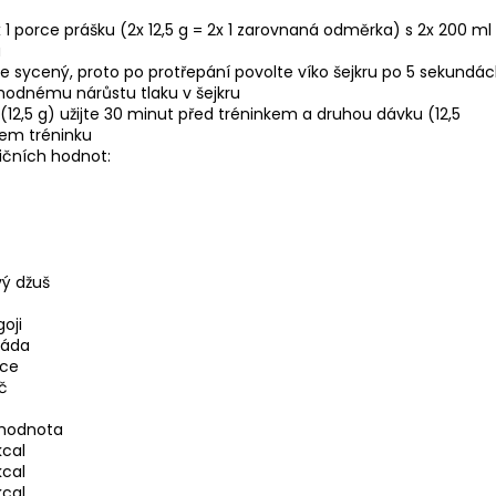
 1 porce prášku (2x 12,5 g = 2x 1 zarovnaná odměrka) s 2x 200 m
u
ce sycený, proto po protřepání povolte víko šejkru po 5 sekundác
hodnému nárůstu tlaku v šejkru
(12,5 g) užijte 30 minut před tréninkem a druhou dávku (12,5
hem tréninku
ičních hodnot:
ý džuš
oji
náda
oce
č
 hodnota
kcal
kcal
kcal