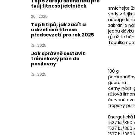
Top 5 zdrojů sacharidů pro
tvůj fitness jídelníček
smíchejte 2x
vody v šejkr
26.1.2025
nápoj je leh
Top 5 tipů, jak začít a
zabránilo ná
udržet svá fitness
jednu dávku 
předsevzetí pro rok 2025
g) užijte bě
Tabulka nutr
13.1.2025
Jak správně sestavit
tréninkový plán do
posilovny
100 g
13.1.2025
pomerančov
guarana
černý rybíz-g
růžová limo
červené ov
tropický pun
Energetická
1527 kJ/360 
1527 kJ/360 
1527 kJ/360 