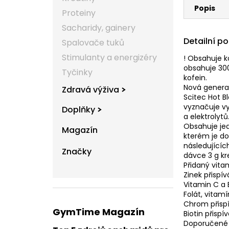
Popis
Proteiny
Sacharidy, gainery
Detailní p
Spalovače tuků
Stimulanty a energizéry
! Obsahuje k
obsahuje 300
Tyčinky
kofein.
Nová genera
Zdravá výživa
Scitec Hot B
vyznačuje vy
Doplňky
a elektrolytů
Obsahuje jed
Magazín
kterém je d
následujících
Značky
dávce 3 g kr
Přidaný vita
Zinek přispí
Vitamin C a 
Folát, vitam
Chrom přisp
GymTime Magazín
Biotin přisp
Doporučené 