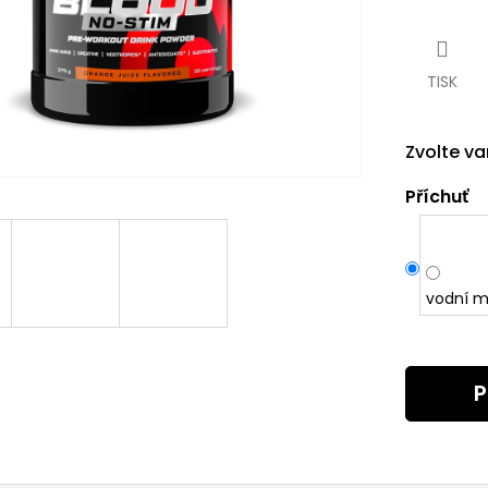
Měrná
cena:
TISK
Zvolte va
Příchuť
vodní m
P