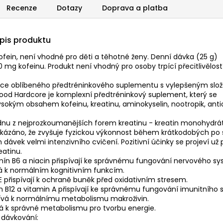
Recenze
Dotazy
Doprava a platba
opis produktu
ofein, není vhodné pro děti a těhotné ženy. Denní dávka (25 g)
 mg kofeinu. Produkt není vhodný pro osoby trpící přecitlivělost
ce oblíbeného předtréninkového suplementu s vylepšeným slo
lood Hardcore je komplexní předtréninkový suplement, který se
sokým obsahem kofeinu, kreatinu, aminokyselin, nootropik, anti
.
nu z nejprozkoumanějších forem kreatinu - kreatin monohydrát,
okázáno, že zvyšuje fyzickou výkonnost během krátkodobých po
 dávek velmi intenzivního cvičení. Pozitivní účinky se projeví už 
eatinu.
mín B6 a niacin přispívají ke správnému fungování nervového s
vá k normálním kognitivním funkcím.
E přispívají k ochraně buněk před oxidativním stresem.
ín B12 a vitamin A přispívají ke správnému fungování imunitního
ívá k normálnímu metabolismu makroživin.
ívá k správné metabolismu pro tvorbu energie.
dávkování: