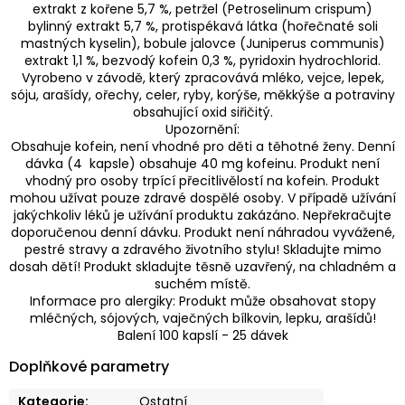
extrakt z kořene 5,7 %, petržel (Petroselinum crispum)
bylinný extrakt 5,7 %, protispékavá látka (hořečnaté soli
mastných kyselin), bobule jalovce (Juniperus communis)
extrakt 1,1 %, bezvodý kofein 0,3 %, pyridoxin hydrochlorid.
Vyrobeno v závodě, který zpracovává mléko, vejce, lepek,
sóju, arašídy, ořechy, celer, ryby, korýše, měkkýše a potraviny
obsahující oxid siřičitý.
Upozornění:
Obsahuje kofein, není vhodné pro děti a těhotné ženy. Denní
dávka (4 kapsle) obsahuje 40 mg kofeinu. Produkt není
vhodný pro osoby trpící přecitlivělostí na kofein. Produkt
mohou užívat pouze zdravé dospělé osoby. V případě užívání
jakýchkoliv léků je užívání produktu zakázáno. Nepřekračujte
doporučenou denní dávku. Produkt není náhradou vyvážené,
pestré stravy a zdravého životního stylu! Skladujte mimo
dosah dětí! Produkt skladujte těsně uzavřený, na chladném a
suchém místě.
Informace pro alergiky: Produkt může obsahovat stopy
mléčných, sójových, vaječných bílkovin, lepku, arašídů!
Balení 100 kapslí - 25 dávek
Doplňkové parametry
Kategorie
:
Ostatní