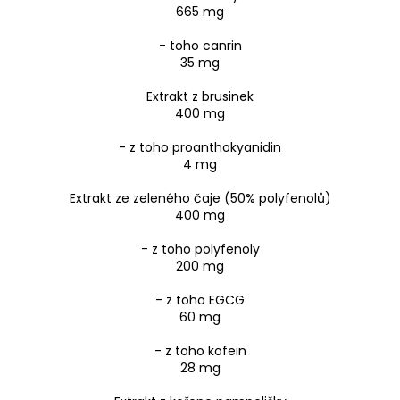
665 mg
- toho canrin
35 mg
Extrakt z brusinek
400 mg
- z toho proanthokyanidin
4 mg
Extrakt ze zeleného čaje (50% polyfenolů)
400 mg
- z toho polyfenoly
200 mg
- z toho EGCG
60 mg
- z toho kofein
28 mg