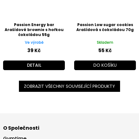
Passion Energy bar
Passion Low sugar cookies
Arašídové brownie s hořkou
Arašídová s čokoládou 70g
čokoládou 55g
Ve výrobě
Skladem
39 Kč
55 Kč
DETAIL
DO KOŠÍKU
ZOBRAZIT VŠECHNY SOUVISEJÍCÍ PRODUKTY
Z
á
O Společnosti
p
a
Gymtime