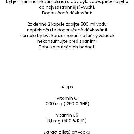
byl jen minimálně stimulující a aby bylo zabezpečeno jeho
co nejvšestrannější využití.
Doporučené dávkování:
2x denně 2 kapsle zapijte 500 ml vody
nepřekračujte doporučené dávkování!
nemělo by být konzumován na lačný žaludek
nekonzumujte před spaním!
Tabulka nutričních hodnot:
4 cps
Vitamín C
1000 mg (1250 % RHP)
Vitamin B6
8,1 mg (580 % RHP)
Extrakt z listů artyčoku