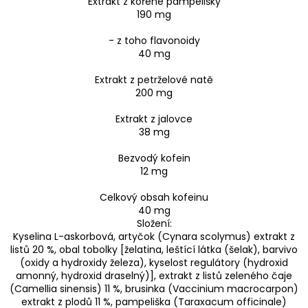
Extrakt z kořene pampelišky
190 mg
- z toho flavonoidy
40 mg
Extrakt z petrželové natě
200 mg
Extrakt z jalovce
38 mg
Bezvodý kofein
12 mg
Celkový obsah kofeinu
40 mg
Složení:
Kyselina L-askorbová, artyčok (Cynara scolymus) extrakt z
listů 20 %, obal tobolky [želatina, leštící látka (šelak), barvivo
(oxidy a hydroxidy železa), kyselost regulátory (hydroxid
amonný, hydroxid draselný)], extrakt z listů zeleného čaje
(Camellia sinensis) 11 %, brusinka (Vaccinium macrocarpon)
extrakt z plodů 11 %, pampeliška (Taraxacum officinale)