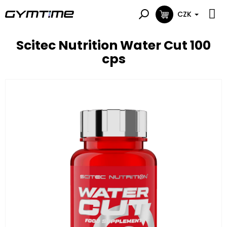
Přejít
na
CZK
NÁKUPNÍ
obsah
KOŠÍK
Scitec Nutrition Water Cut 100
cps