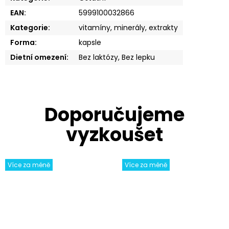
EAN
:
5999100032866
Kategorie
:
vitamíny, minerály, extrakty
Forma
:
kapsle
Dietní omezení
:
Bez laktózy, Bez lepku
Více za méně
Více za méně