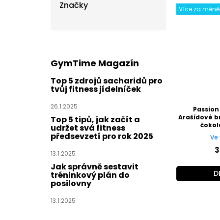
Značky
Více za méně
GymTime Magazín
Top 5 zdrojů sacharidů pro
tvůj fitness jídelníček
26.1.2025
Passion
Arašídové b
Top 5 tipů, jak začít a
čokol
udržet svá fitness
předsevzetí pro rok 2025
Ve 
3
13.1.2025
Jak správně sestavit
D
tréninkový plán do
posilovny
13.1.2025