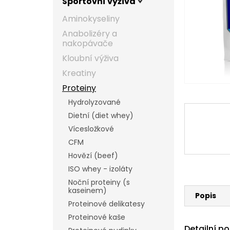
Sportovní výživa
l
Aminokyseliny
Anabolizéry a
nakopávače
Kloubní výživa
Kreatiny
Proteiny
Hydrolyzované
Dietní (diet whey)
Vícesložkové
CFM
Hovězí (beef)
ISO whey - izoláty
Noční proteiny (s
kaseinem)
Popis
Proteinové delikatesy
Proteinové kaše
Detailní p