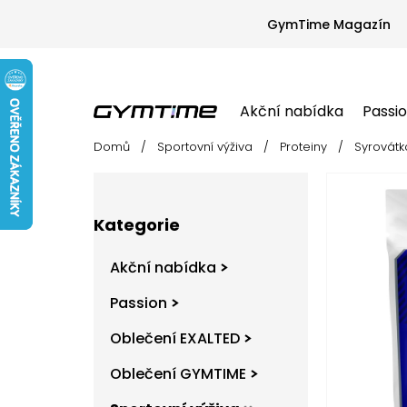
Přejít
na
GymTime Magazín
obsah
Akční nabídka
Passi
Domů
/
Sportovní výživa
/
Proteiny
/
Syrovátk
Akční nabídka
Passion
Oblečení EX
P
o
s
Přeskočit
t
Kategorie
kategorie
r
a
Akční nabídka
n
n
Passion
í
Oblečení EXALTED
p
a
Oblečení GYMTIME
n
e