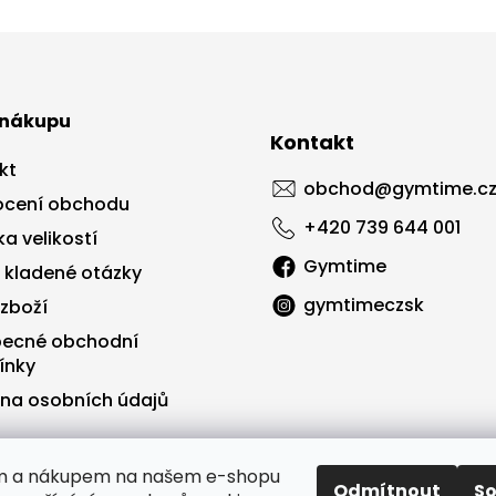
 nákupu
Kontakt
kt
obchod
@
gymtime.c
cení obchodu
+420 739 644 001
a velikostí
Gymtime
 kladené otázky
gymtimeczsk
 zboží
ecné obchodní
ínky
na osobních údajů
ím a nákupem na našem e-shopu
Odmítnout
S