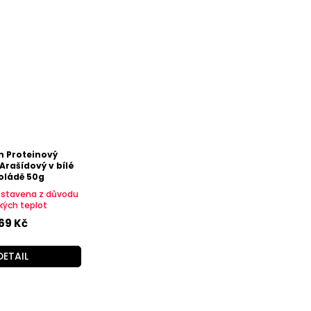
n Proteinový
Arašídový v bílé
oládě 50g
astavena z důvodu
kých teplot
69 Kč
DETAIL