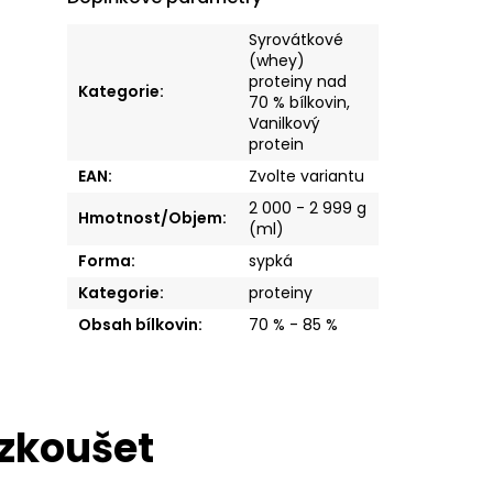
Syrovátkové
(whey)
proteiny nad
Kategorie
:
70 % bílkovin
,
Vanilkový
protein
EAN
:
Zvolte variantu
2 000 - 2 999 g
Hmotnost/Objem
:
(ml)
Forma
:
sypká
Kategorie
:
proteiny
Obsah bílkovin
:
70 % - 85 %