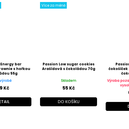
Více za méně
 Energy bar
Passion Low sugar cookies
Passio
rownie s hořkou
Arašídová s čokoládou 70g
čokošíček 
ádou 55g
čok
výrobě
Skladem
Výroba poz
vyso
9 Kč
55 Kč
ETAIL
DO KOŠÍKU