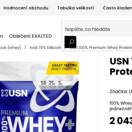
Hodnocení obchodu
Tabulka velikostí
Často kladen
on
Oblečení EXALTED
Oblečení GYMTIME
Sportovní
ové (whey)
/
nad 70% bílkovin
/
USN 100% Premium Whey Protein
ALTED
Oblečení GYMTIME
Sportovní výživa
Zdravá v
USN
Prot
Značka:
U
100% Whey 
jedinečnéh
2 04
Měrná