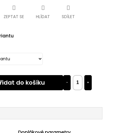
ZEPTAT SE
HLÍDAT
SDÍLET
riantu
řidat do košíku
−
+
Doplňkové parametry