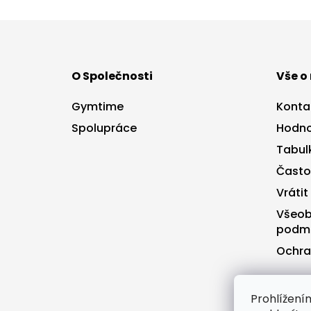
Z
á
p
a
O Společnosti
Vše o
t
í
Gymtime
Konta
Spolupráce
Hodno
Tabulk
Často
Vrátit
Všeob
podm
Ochra
Prohlížen