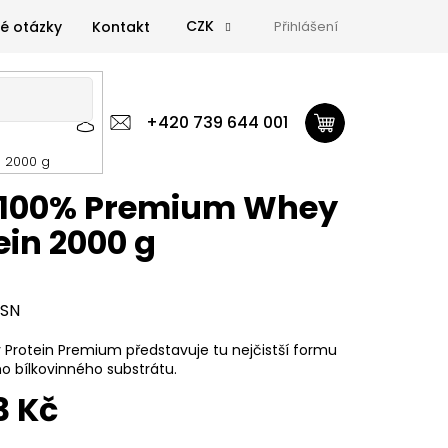
CZK
é otázky
Kontakt
Přihlášení
 výživa
Zdravá výživa
+420 739 644 001
Doplňky
GymTime Magazín
 2000 g
ýživa
Doplňky
GymTime Magazín
Značky
Proviz
 100% Premium Whey
ein 2000 g
SN
Protein Premium představuje tu nejčistší formu
o bílkovinného substrátu.
3 Kč