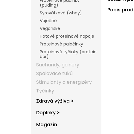
Proteinové pudinky
(puding)
Popis prod
Syrovátkové (whey)
Vaječné
Veganské
Hotové proteinové nápoje
Proteinové palačinky
Proteinové tyčinky (protein
bar)
Sacharidy, gainery
Spalovače tuků
Stimulanty a energizéry
Tyčinky
Zdravá výživa
Doplňky
Magazín