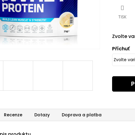
cena:
TISK
Zvolte va
Příchuť
P
Recenze
Dotazy
Doprava a platba
opis produktu