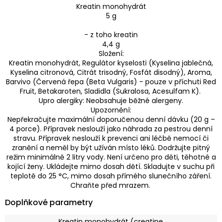
Kreatin monohydrát
5 g
- z toho kreatin
4,4 g
Složení:
Kreatin monohydrát, Regulátor kyselosti (Kyselina jablečná,
Kyselina citronová, Citrát trisodný, Fosfát disodný), Aroma,
Barvivo (Červená řepa (Beta Vulgaris) - pouze v příchuti Red
Fruit, Betakaroten, Sladidla (Sukralosa, Acesulfam K).
Upro alergiky: Neobsahuje běžné alergeny.
Upozornění:
Nepřekračujte maximální doporučenou denní dávku (20 g –
4 porce). Přípravek neslouží jako náhrada za pestrou denní
stravu. Přípravek neslouží k prevenci ani léčbě nemocí či
zranění a neměl by být užíván místo léků. Dodržujte pitný
režim minimálně 2 litry vody. Není určeno pro děti, těhotné a
kojící ženy. Ukládejte mimo dosah dětí. Skladujte v suchu při
teplotě do 25 °C, mimo dosah přímého slunečního záření.
Chraňte před mrazem.
Doplňkové parametry
Kreatin monohydrát (creatine