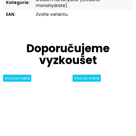
Kategorie
:
monohydrate)
EAN
:
Zvolte variantu
Více za méně
Více za méně