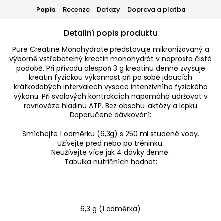
Popis
Recenze
Dotazy
Doprava a platba
Detailní popis produktu
Pure Creatine Monohydrate představuje mikronizovaný a
výborně vstřebatelný kreatin monohydrát v naprosto čisté
podobě. Při přívodu alespoň 3 g kreatinu denně zvyšuje
kreatin fyzickou výkonnost při po sobě jdoucích
krátkodobých intervalech vysoce intenzivního fyzického
výkonu. Při svalových kontrakcích napomáhá udržovat v
rovnováze hladinu ATP. Bez obsahu laktózy a lepku
Doporučené dávkování:
Smíchejte 1 odměrku (6,3g) s 250 ml studené vody.
Užívejte před nebo po tréninku.
Neužívejte více jak 4 dávky denně.
Tabulka nutričních hodnot:
6,3 g (1 odměrka)