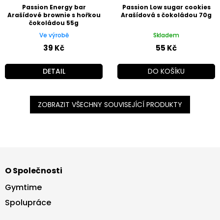
Passion Energy bar
Passion Low sugar cookies
Arašídové brownie s hořkou
Arašídová s čokoládou 70g
čokoládou 55g
Ve výrobě
Skladem
39 Kč
55 Kč
DETAIL
DO KOŠÍKU
ZOBRAZIT VŠECHNY SOUVISEJÍCÍ PRODUKTY
Z
á
O Společnosti
p
a
Gymtime
t
Spolupráce
í