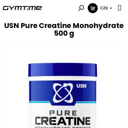
Přejít
na
CZK
NÁKUPNÍ
obsah
KOŠÍK
USN Pure Creatine Monohydrate
500 g