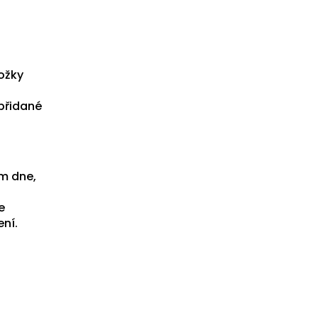
ožky
 přidané
em dne,
e
ení.