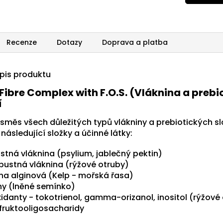
Recenze
Dotazy
Doprava a platba
opis produktu
 Fibre Complex with F.O.S. (Vláknina a prebi
í
směs všech důležitých typů vlákniny a prebiotických sl
následující složky a účinné látky:
stná vláknina (psylium, jablečný pektin)
pustná vláknina (rýžové otruby)
ina alginová (Kelp - mořská řasa)
ny (lněné semínko)
xidanty - tokotrienol, gamma-orizanol, inositol (rýžové
 fruktooligosacharidy