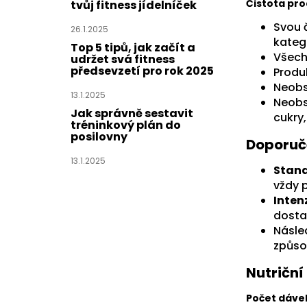
Čistota pr
tvůj fitness jídelníček
Svou 
26.1.2025
kateg
Top 5 tipů, jak začít a
Všech
udržet svá fitness
předsevzetí pro rok 2025
Produ
Neobs
13.1.2025
Neobs
Jak správně sestavit
cukry
tréninkový plán do
posilovny
Doporuč
13.1.2025
Stand
vždy p
Inten
dostat
Násle
způs
Nutriční
Počet dávek