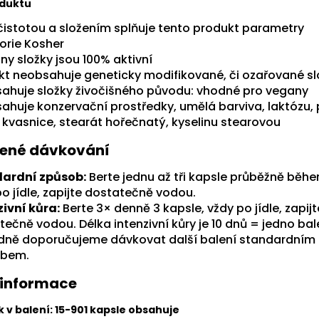
oduktu
čistotou a složením splňuje tento produkt parametry
orie Kosher
ny složky jsou 100% aktivní
kt neobsahuje geneticky modifikované, či ozařované sl
ahuje složky živočišného původu: vhodné pro vegany
ahuje konzervační prostředky, umělá barviva, laktózu,
, kvasnice, stearát hořečnatý, kyselinu stearovou
ené dávkování
ardní způsob:
Berte jednu až tři kapsle průběžně běh
o jídle, zapijte dostatečně vodou.
zivní kůra:
Berte 3× denně 3 kapsle, vždy po jídle, zapijt
ečně vodou. Délka intenzivní kůry je 10 dnů = jedno bal
dně doporučujeme dávkovat další balení standardním
obem.
 informace
 v balení: 15-90
1 kapsle obsahuje