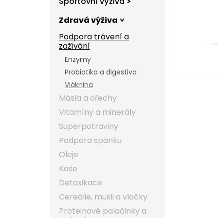
Sportovní výživa
l
Zdravá výživa
Podpora trávení a
zažívání
Enzymy
Probiotika a digestiva
Vláknina
Másla a ořechy
Vitamíny a minerály
Superpotraviny
Podpora spánku
Oleje
Kaše
Detoxikace
Cereálie, müsli a vločky
Proteinové palačinky a