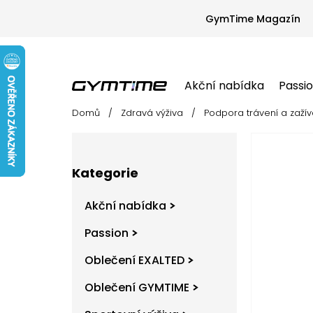
Přejít
na
GymTime Magazín
obsah
Akční nabídka
Passi
Domů
/
Zdravá výživa
/
Podpora trávení a zažív
Akční nabídka
Passion
Oblečení EX
P
o
s
Přeskočit
t
Kategorie
kategorie
r
a
Akční nabídka
n
n
Passion
í
Oblečení EXALTED
p
a
Oblečení GYMTIME
n
e