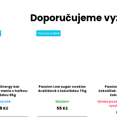
Více za méně
 Energy bar
Passion Low sugar cookies
Passio
rownie s hořkou
Arašídová s čokoládou 70g
čokošíček 
ádou 55g
čok
výrobě
Skladem
Výroba poz
vyso
9 Kč
55 Kč