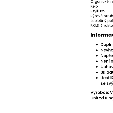
Organické l
Kelp
Psyllium
Rýžové otru
Jablečný pek
F.O.S. (frukt
Informa
Dopln
Nevhod
Nepře
Není 
Uchov
Sklad
Jestl
se sv
Výrobce: V
United Ki