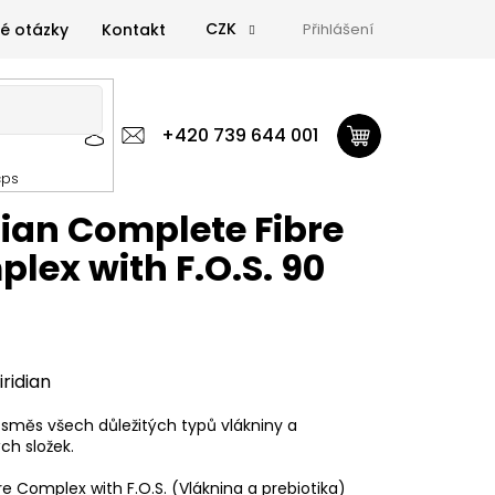
CZK
é otázky
Kontakt
Přihlášení
 výživa
Zdravá výživa
+420 739 644 001
Doplňky
GymTime Magazín
cps
ýživa
Doplňky
GymTime Magazín
Značky
Proviz
dian Complete Fibre
lex with F.O.S. 90
iridian
směs všech důležitých typů vlákniny a
ch složek.
bre Complex with F.O.S. (Vláknina a prebiotika)