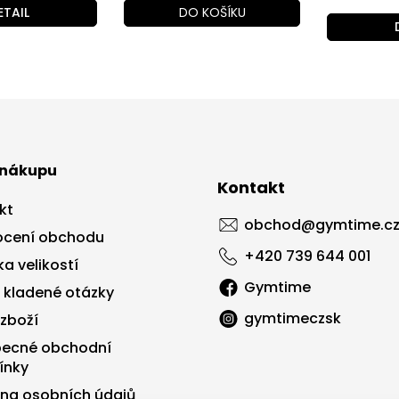
ETAIL
DO KOŠÍKU
 nákupu
Kontakt
kt
obchod
@
gymtime.c
cení obchodu
+420 739 644 001
a velikostí
Gymtime
 kladené otázky
gymtimeczsk
 zboží
ecné obchodní
ínky
na osobních údajů