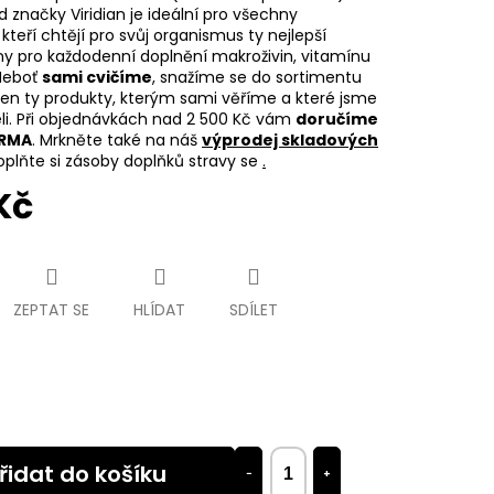
d značky Viridian je ideální pro všechny
kteří chtějí pro svůj organismus ty nejlepší
iny pro každodenní doplnění makroživin, vitamínu
Neboť
sami cvičíme
, snažíme se do sortimentu
jen ty produkty, kterým sami věříme a které jsme
eli. Při objednávkách nad 2 500 Kč vám
doručíme
ARMA
. Mrkněte také na náš
výprodej skladových
plňte si zásoby doplňků stravy se
.
Kč
ZEPTAT SE
HLÍDAT
SDÍLET
řidat do košíku
−
+