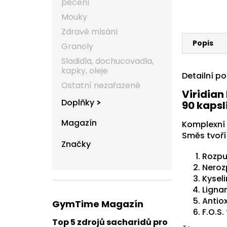
pečení
Mouky
Zdravé mlsání
Popis
Granoly
Sladidla, dochucovadla,
kapky, oleje
Detailní p
Ostatní nezařazené
Viridian
Doplňky
90 kapsl
Magazín
Komplexní 
Směs tvoří 
Značky
Rozpu
Neroz
Kysel
Ligna
Antio
GymTime Magazín
F.O.S.
Top 5 zdrojů sacharidů pro