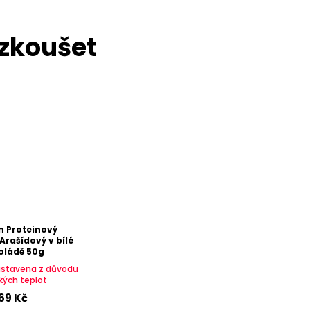
n Proteinový
Arašídový v bílé
oládě 50g
astavena z důvodu
kých teplot
69 Kč