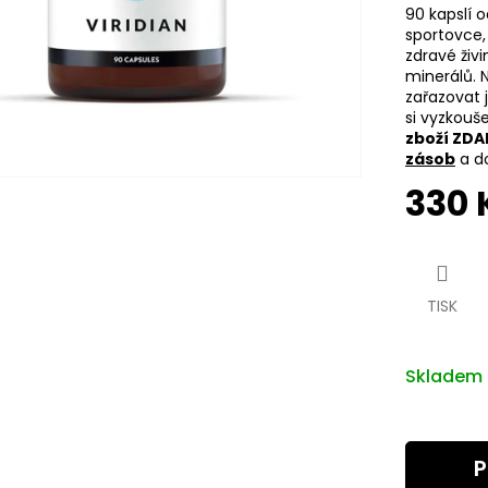
90 kapslí o
sportovce, 
zdravé živ
minerálů. 
zařazovat 
si vyzkouš
zboží ZD
zásob
a do
330 
Měrná
cena:
TISK
Skladem
P