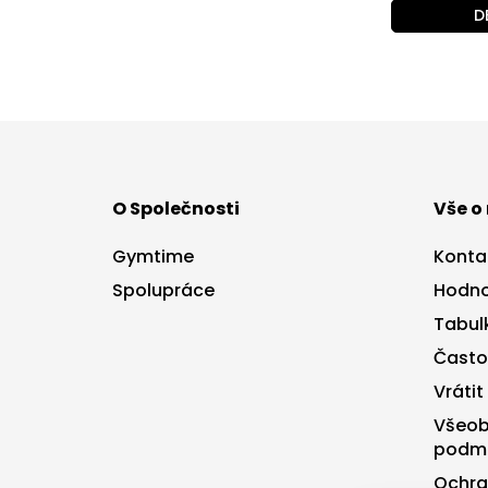
D
Z
á
p
a
O Společnosti
Vše o
t
í
Gymtime
Konta
Spolupráce
Hodno
Tabulk
Často
Vrátit
Všeob
podm
Ochra