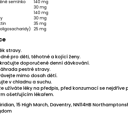
něné semínko
140 mg
30 mg
140 mg
by
30 mg
tin
35 mg
ooligosacharidy)
25 mg
ce
ěk stravy.
né pro děti, těhotné a kojící ženy.
kračujte doporučené denní dávkování.
náhrada pestré stravy.
ávejte mimo dosah dětí.
ujte v chladnu a suchu.
iže užíváte léky na předpis, před konzumací se nejdříve
ým ošetřujícím lékařem.
iridian, 15 High March, Daventry, NN114HB Northamptonsh
ngdom