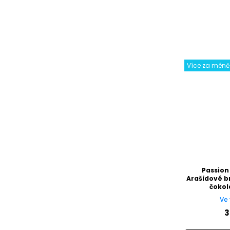
Více za méně
Passion
Arašídové b
čokol
Ve 
3