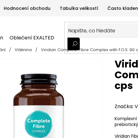
Hodnocení obchodu
Tabulka velikostí
Často kladen
on
Oblečení EXALTED
Oblečení GYMTIME
Sportovní
ání
/
Vláknina
/
Viridian Complete Fibre Complex with F.O.S. 90 
ALTED
Oblečení GYMTIME
Sportovní výživa
Zdravá v
Viri
Comp
cps
Značka:
V
Komplexní 
prebiotický
Viridian Fi