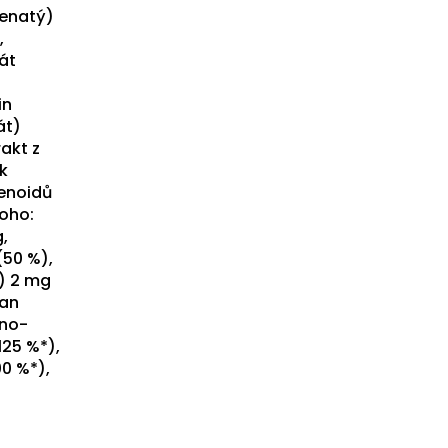
penatý)
,
át
in
át)
akt z
k
tenoidů
toho:
,
(50 %),
ý) 2 mg
tan
eno-
125 %*),
0 %*),