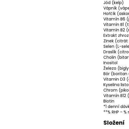
Jód (kelp)
Vápník (vápe
Hořčík (asko
Vitamín B6 (
Vitamín B1 (
Vitamín B2 (r
Extrakt zhr
Zinek (citrá
Selen (L-se
Draslík (cit
Cholin (bitar
Inositol
Železo (bigl
Bór (boritan
Vitamin D3 (
Kyselina list
Chrom (piko
Vitamín B12
Biotin
*1 denní dáv
**% RHP - % 
Složení