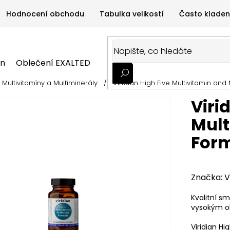
Hodnocení obchodu
Tabulka velikostí
Často kladen
on
Oblečení EXALTED
Oblečení GYMTIME
Sportovní
Multivitamíny a Multiminerály
/
Viridian High Five Multivitamin an
ALTED
Oblečení GYMTIME
Sportovní výživa
Zdravá v
Viri
Mult
Form
Značka:
V
Kvalitní sm
vysokým ob
Viridian Hi