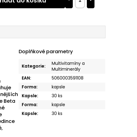
řidat do košíku
−
+
Doplňkové parametry
Multivitamíny a
Kategorie
:
Multiminerály
EAN
:
5060003591108
m
Forma
:
kapsle
ahuje
nnějších
Kapsle
:
30 ks
e Beta
Forma
:
kapsle
né
Kapsle
:
30 ks
e
edince
é,