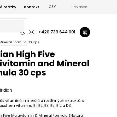
CZK
é otázky
Kontakt
Přihlášení
 výživa
Zdravá výživa
+420 739 644 001
Doplňky
GymTime Magazín
d Mineral Formula 30 cps
ýživa
Doplňky
GymTime Magazín
Značky
Proviz
dian High Five
ivitamin and Mineral
ula 30 cps
iridian
ěs vitamínů, minerálů a rostlinných extraktů, s
sahem vitamínu B1, B2, B3, B5, B12 a D3.
gh Five Multivitamin & Mineral Formula (Natural