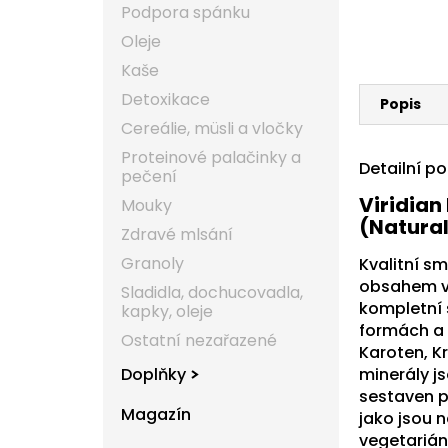
Podpora spánku
Oleje
Kaše
Detoxikace
Popis
Cereálie, müsli a vločky
Proteinové palačinky a
Detailní p
pečení
Viridian
Mouky
(Natural
Zdravé mlsání
Granoly
Kvalitní s
obsahem vit
Sladidla, dochucovadla,
kompletní 
kapky, oleje
formách a 
Ostatní nezařazené
Karoten, K
Doplňky
minerály js
sestaven p
Magazín
jako jsou n
vegetariáni