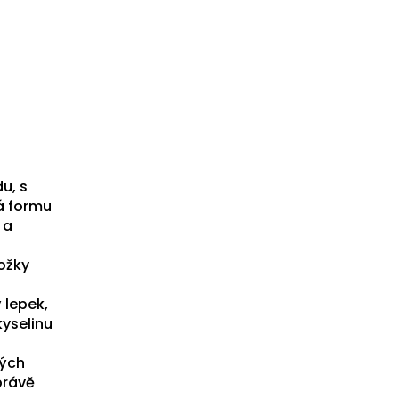
u, s
á formu
 a
ožky
 lepek,
kyselinu
lých
právě