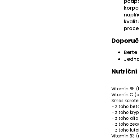
podpo
korpor
naplň
kvali
proce
Doporuč
Berte 
Jedno
Nutriční
Vitamín B5 
Vitamín C (
Směs karoten
- z toho bet
- z toho kry
- z toho alf
- z toho zea
- z toho lute
Vitamín B3 (