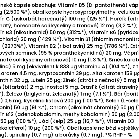
anská kapsle obsahuje: Vitamín B5 (D-pantothenát vá
g (2.500 %*), obal kapsle hydroxypropylmethyl celulóza
ín C (askorbát hořečnatý) 100 mg (125 %*), Hořčík (citr
atý, hořečnaté soli kyseliny citronové) 12 mg (3,2 %*);
ín B3 (nikotinamid) 50 mg (312%*), Vitamín B6 (pyridox
chlorid) 20 mg (1429 %*), Vitamín B1 (thiamin mononitr
(2273%*), Vitamín B2 (riboflavin) 25 mg (1786 %*), Extr
ových semínek (95 % proanthokyanidinů) 20 mg, Vápní
naté soli kyseliny citronové) 10 mg (1,3 %*), Směs karo
lina) 5 mg (ekvivalent k 833 µg vitamínu A) (104 %*), z 
aroten 4,5 mg, Kryptoxanthin 39 µg, Alfa Karoten 158 µg
thin 32 µg, Lutein 25 µg; Zinek (citrát zinečnatý) 5 mg 
 (bitartrát) 2 mg, Inositol 5 mg, Draslík (citrát draseln
*), Železo (biglycinát železnatý) 1 mg (7,1 %*), Bór (bori
 0,5 mg, Kyselina listová 200 µg (100 %*), Selen (L-sel
onin) 50 µg (91 %*), Chrom (pikolinát chromitý) 50 µg (
ín B12 (adenokobalamin, methylkobalamin) 50 µg (2.00
 50 µg (100 %*), Jód (Kelp) 25 µg (16,7 %*), Vitamin D3
kalciferol) 10 µg (200 %*). Obal kapsle na bázi vojtěšky
g), spiruliny (0,7 mg) a borůvky (0,7 mg). *% RHP - %