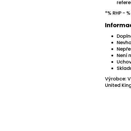
refer
*% RHP - %
Informa
Dopln
Nevhod
Nepře
Není 
Uchov
Sklad
Výrobce: V
United Ki