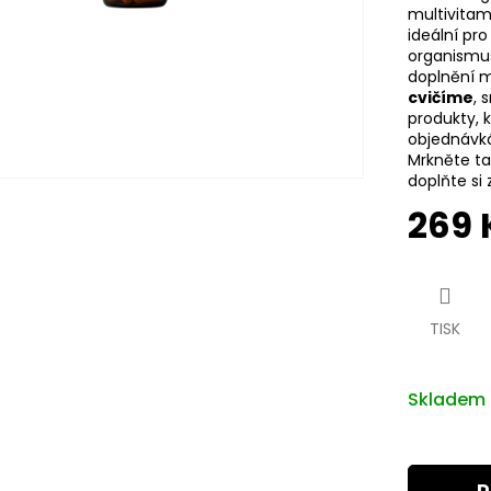
multivitamí
ideální pro
organismus
doplnění m
cvičíme
, 
produkty, k
objednávk
Mrkněte t
doplňte si
269 
Měrná
cena:
TISK
Skladem