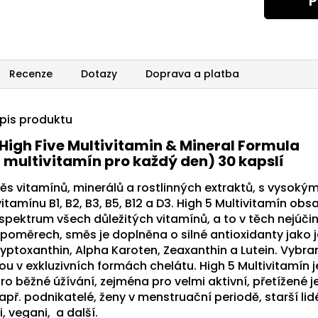
P
Recenze
Dotazy
Doprava a platba
opis produktu
 High Five Multivitamin & Mineral Formula
 multivitamín pro každý den) 30 kapslí
měs vitamínů, minerálů a rostlinných extraktů, s vysoký
amínu B1, B2, B3, B5, B12 a D3. High 5 Multivitamín obs
spektrum všech důležitých vitamínů, a to v těch nejúči
poměrech, směs je doplněna o silné antioxidanty jako j
ryptoxanthin, Alpha Karoten, Zeaxanthin a Lutein. Vybra
ou v exkluzivních formách chelátu. High 5 Multivitamín j
ro běžné úžívání, zejména pro velmi aktivní, přetížené j
apř. podnikatelé, ženy v menstruační periodě, starší lid
, vegani, a další.