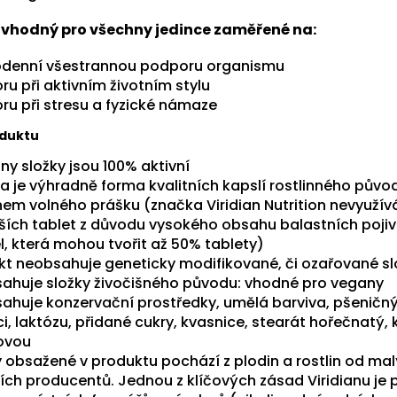
e vhodný pro všechny jedince zaměřené na:
denní všestrannou podporu organismu
ru při aktivním životním stylu
ru při stresu a fyzické námaze
oduktu
ny složky jsou 100% aktivní
a je výhradně forma kvalitních kapslí rostlinného původ
em volného prášku (značka Viridian Nutrition nevyužív
jších tablet z důvodu vysokého obsahu balastních pojiv
l, která mohou tvořit až 50% tablety)
kt neobsahuje geneticky modifikované, či ozařované sl
ahuje složky živočišného původu: vhodné pro vegany
ahuje konzervační prostředky, umělá barviva, pšeničný
i, laktózu, přidané cukry, kvasnice, stearát hořečnatý, 
ovou
y obsažené v produktu pochází z plodin a rostlin od ma
ních producentů. Jednou z klíčových zásad Viridianu je 