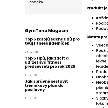
Značky
Produkt j
Každo
Podpo
Podpo
GymTime Magazín
Čistota pr
Top 5 zdrojů sacharidů pro
tvůj fitness jídelníček
Všech
Použit
26.1.2025
obsah
Top 5 tipů, jak začít a
levně
udržet svá fitness
předsevzetí pro rok 2025
lepide
Produ
13.1.2025
Neobs
Jak správně sestavit
Neobs
tréninkový plán do
pšenic
posilovny
stear
Složk
13.1.2025
lokál