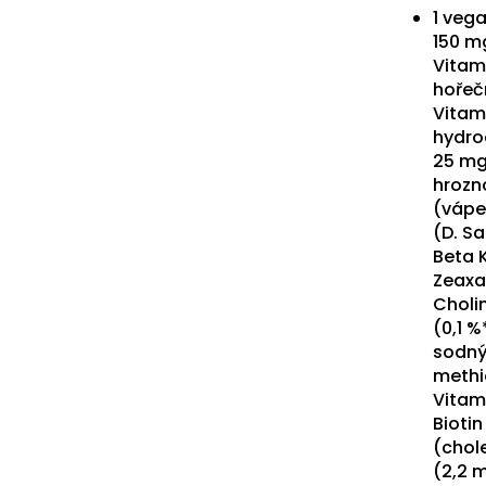
1 veg
150 m
Vitam
hořečn
Vitam
hydro
25 mg 
hrozn
(vápe
(D. Sa
Beta K
Zeaxan
Cholin
(0,1 %
sodný)
methi
Vitam
Biotin
(chole
(2,2 m