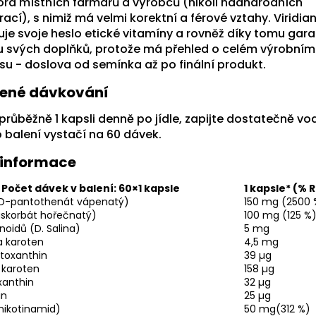
ra místních farmářů a výrobců (nikoli nadnárodních
ací), s nimiž má velmi korektní a férové vztahy. Viridia
uje svoje heslo etické vitamíny a rovněž díky tomu gara
tu svých doplňků, protože má přehled o celém výrobním
su - doslova od semínka až po finální produkt.
ené dávkování
průběžně 1 kapsli denně po jídle, zapijte dostatečně vo
 balení vystačí na 60 dávek.
 informace
Počet dávek v balení: 60×1 kapsle
1 kapsle* (% 
(D-pantothenát vápenatý)
150 mg (2500 
askorbát hořečnatý)
100 mg (125 %
oidů (D. Salina)
5 mg
a karoten
4,5 mg
ptoxanthin
39 µg
a karoten
158 µg
xanthin
32 µg
in
25 µg
nikotinamid)
50 mg(312 %)