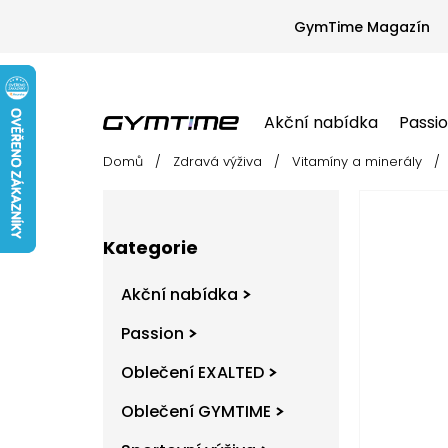
Přejít
na
GymTime Magazín
obsah
Akční nabídka
Passi
Domů
/
Zdravá výživa
/
Vitamíny a minerály
/
Akční nabídka
Passion
Oblečení EX
P
o
s
Přeskočit
t
Kategorie
kategorie
r
a
Akční nabídka
n
n
Passion
í
Oblečení EXALTED
p
a
Oblečení GYMTIME
n
e