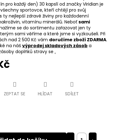
n pro každý den) 30 kapslí od značky Viridian je
 všechny sportovce, kteří chtějí pro svůj
 ty nejlepší zdravé živiny pro každodenní
akroživin, vitamínu minerálů. Neboť
sami
snažíme se do sortimentu zařazovat jen ty
terým sami věříme a které jsme si vyzkoušeli. Při
ách nad 2 500 Kč vám
doručíme zboží ZDARMA
.
aké na náš
výprodej skladových zásob
a
 zásoby doplňků stravy se
.
Kč
ZEPTAT SE
HLÍDAT
SDÍLET