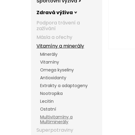
Sportovní výživa
l
Zdravá výživa
Podpora trávení a
zažívání
Másla a ořechy
Vitamíny a minerály
Minerály
Vitamíny
Omega kyseliny
Antioxidanty
Extrakty a adaptogeny
Nootropika
Lecitin
Ostatní
Multivitamíny a
Multiminerály
Superpotraviny