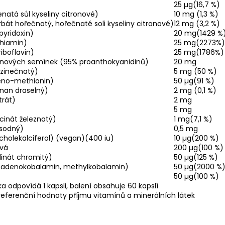
25 µg(16,7 %)
natá sůl kyseliny citronové)
10 mg (1,3 %)
rbát hořečnatý, hořečnaté soli kyseliny citronové)
12 mg (3,2 %)
pyridoxin)
20 mg(1429 %
thiamin)
25 mg(2273%)
iboflavin)
25 mg(1786%)
oznových semínek (95% proanthokyanidinů)
20 mg
t zinečnatý)
5 mg (50 %)
leno-methionin)
50 µg(91 %)
ronan draselný)
2 mg (0,1 %)
trát)
2 mg
5 mg
ycinát železnatý)
1 mg(7,1 %)
 sodný)
0,5 mg
cholekalciferol) (vegan)(400 iu)
10 µg(200 %)
ová
200 µg(100 %)
linát chromitý)
50 µg(125 %)
 (adenokobalamin, methylkobalamin)
50 µg(2000 %
50 µg(100 %)
ka odpovídá 1 kapsli, balení obsahuje 60 kapslí
referenční hodnoty příjmu vitamínů a minerálních látek