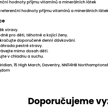
enční hodnoty příjmu vitamínů a minerálních látek
 referenční hodnoty příjmu vitamínů a minerálních láte
ce
ěk stravy.
né pro děti, těhotné a kojící ženy.
kračujte doporučené denní dávkování.
náhrada pestré stravy.
ávejte mimo dosah dětí.
ujte v chladnu a suchu.
iridian, 15 High March, Daventry, NN114HB Northamptonsh
ngdom