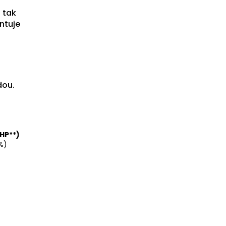
n tak
ntuje
dou.
RHP**)
%)
)