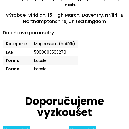
nich.
Výrobce: Viridian, 15 High March, Daventry, NN114HB
Northamptonshire, United Kingdom
Doplňkové parametry
Kategorie
:
Magnesium (hořčík)
EAN
:
5060003593270
Forma
:
kapsle
Forma
:
kapsle