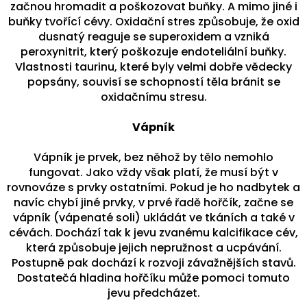
začnou hromadit a poškozovat buňky. A mimo jiné i
buňky tvořící cévy. Oxidační stres způsobuje, že oxid
dusnatý reaguje se superoxidem a vzniká
peroxynitrit, který poškozuje endoteliální buňky.
Vlastnosti taurinu, které byly velmi dobře vědecky
popsány, souvisí se schopností těla bránit se
oxidačnímu stresu.
Vápník
Vápník je prvek, bez něhož by tělo nemohlo
fungovat. Jako vždy však platí, že musí být v
rovnováze s prvky ostatními. Pokud je ho nadbytek a
navíc chybí jiné prvky, v prvé řadě hořčík, začne se
vápník (vápenaté soli) ukládát ve tkáních a také v
cévách. Dochází tak k jevu zvanému kalcifikace cév,
která způsobuje jejich nepružnost a ucpávání.
Postupně pak dochází k rozvoji závažnějších stavů.
Dostatečá hladina hořčíku může pomoci tomuto
jevu předcházet.