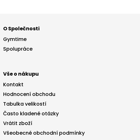
Z
á
O Společnosti
p
a
Gymtime
t
Spolupráce
í
Vše o nákupu
Kontakt
Hodnocení obchodu
Tabulka velikostí
Často kladené otázky
Vrátit zboží
Všeobecné obchodní podmínky