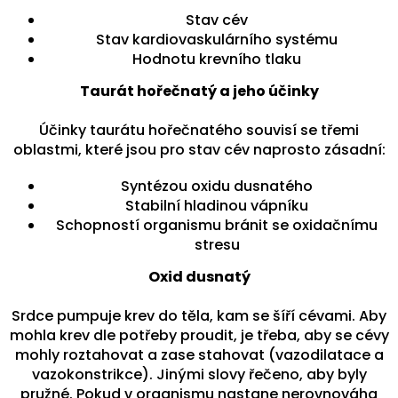
Stav cév
Stav kardiovaskulárního systému
Hodnotu krevního tlaku
Taurát hořečnatý a jeho účinky
Účinky taurátu hořečnatého souvisí se třemi
oblastmi, které jsou pro stav cév naprosto zásadní:
Syntézou oxidu dusnatého
Stabilní hladinou vápníku
Schopností organismu bránit se oxidačnímu
stresu
Oxid dusnatý
Srdce pumpuje krev do těla, kam se šíří cévami. Aby
mohla krev dle potřeby proudit, je třeba, aby se cévy
mohly roztahovat a zase stahovat (vazodilatace a
vazokonstrikce). Jinými slovy řečeno, aby byly
pružné. Pokud v organismu nastane nerovnováha