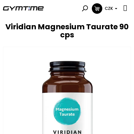
Přejít
na
CZK
NÁKUPNÍ
obsah
KOŠÍK
Viridian Magnesium Taurate 90
cps