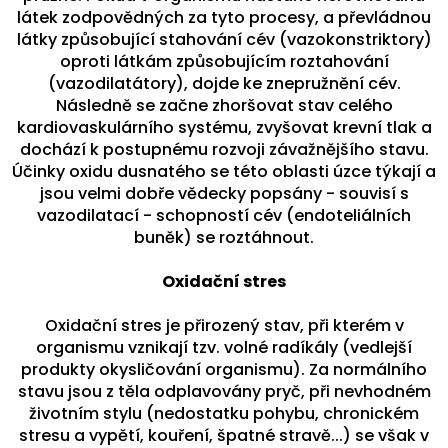
látek zodpovědných za tyto procesy, a převládnou
látky způsobující stahování cév (vazokonstriktory)
oproti látkám způsobujícím roztahování
(vazodilatátory), dojde ke znepružnění cév.
Následně se začne zhoršovat stav celého
kardiovaskulárního systému, zvyšovat krevní tlak a
dochází k postupnému rozvoji závažnějšího stavu.
Účinky oxidu dusnatého se této oblasti úzce týkají a
jsou velmi dobře vědecky popsány - souvisí s
vazodilatací - schopností cév (endoteliálních
buněk) se roztáhnout.
Oxidační stres
Oxidační stres je přirozený stav, při kterém v
organismu vznikají tzv. volné radíkály (vedlejší
produkty okysličování organismu). Za normálního
stavu jsou z těla odplavovány pryč, při nevhodném
životním stylu (nedostatku pohybu, chronickém
stresu a vypětí, kouření, špatné stravě...) se však v