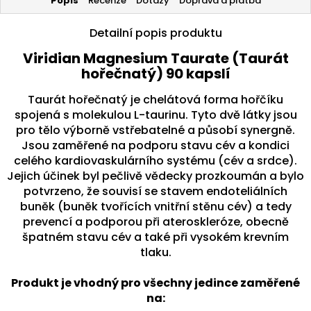
Popis
Recenze
Dotazy
Doprava a platba
Detailní popis produktu
Viridian Magnesium Taurate (Taurát
hořečnatý) 90 kapslí
Taurát hořečnatý je chelátová forma hořčíku
spojená s molekulou L-taurinu. Tyto dvě látky jsou
pro tělo výborně vstřebatelné a působí synergně.
Jsou zaměřené na podporu stavu cév a kondici
celého kardiovaskulárního systému (cév a srdce).
Jejich účinek byl pečlivě vědecky prozkoumán a bylo
potvrzeno, že souvisí se stavem endoteliálních
buněk (buněk tvořících vnitřní stěnu cév) a tedy
prevencí a podporou při ateroskleróze, obecně
špatném stavu cév a také při vysokém krevním
tlaku.
Produkt je vhodný pro všechny jedince zaměřené
na: