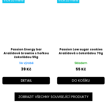
Více za méně
Více za méně
Passion Energy bar
Passion Low sugar cookies
Arašídové brownie s hořkou
Arašídová s čokoládou 70g
čokoládou 55g
Ve výrobě
Skladem
39 Kč
55 Kč
DETAIL
DO KOŠÍKU
ZOBRAZIT VŠECHNY SOUVISEJÍCÍ PRODUKTY