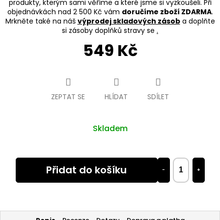
produkty, kterým sami věříme a které jsme si vyzkoušeli. Při
objednávkách nad 2 500 Kč vám
doručíme zboží ZDARMA
.
Mrkněte také na náš
výprodej skladových zásob
a doplňte
si zásoby doplňků stravy se
.
549 Kč
Měrná
cena:
ZEPTAT SE
HLÍDAT
SDÍLET
Skladem
Přidat do košíku
−
+