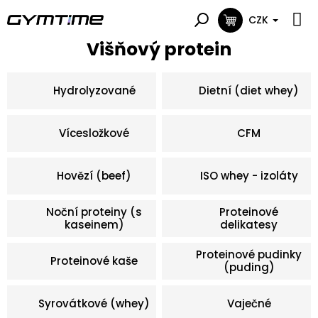
Přejít
na
CZK
NÁKUPNÍ
obsah
KOŠÍK
Višňový protein
Hydrolyzované
Dietní (diet whey)
Vícesložkové
CFM
Hovězí (beef)
ISO whey - izoláty
Noční proteiny (s
Proteinové
kaseinem)
delikatesy
Proteinové pudinky
Proteinové kaše
(puding)
Syrovátkové (whey)
Vaječné