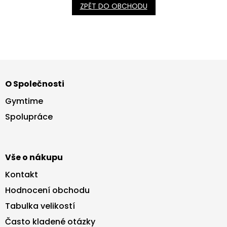
ZPĚT DO OBCHODU
Z
á
O Společnosti
p
a
Gymtime
t
Spolupráce
í
Vše o nákupu
Kontakt
Hodnocení obchodu
Tabulka velikostí
Často kladené otázky