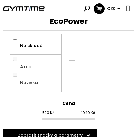
Přejít
na
CZK
NÁKUPNÍ
obsah
KOŠÍK
EcoPower
Na skladě
Akce
Novinka
Cena
530
Kč
1040
Kč
Zobrazit značky a parametry