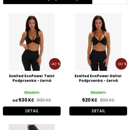
V
ý
p
i
s
p
r
o
d
–40 %
–30 %
u
k
Exalted EcoPower Twist
Exalted EcoPower Halter
t
Podprsenka - černá
Podprsenka - černá
ů
Skladem
Skladem
530 Kč
890 Kč
620 Kč
890 Kč
od
DETAIL
DETAIL