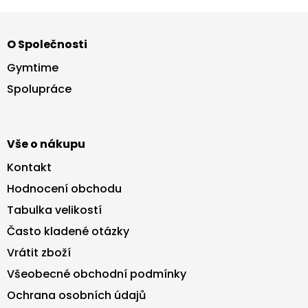
d
Z
a
á
c
O Společnosti
p
í
p
a
Gymtime
r
t
v
Spolupráce
í
k
y
v
ý
Vše o nákupu
p
i
Kontakt
s
Hodnocení obchodu
u
Tabulka velikostí
Často kladené otázky
Vrátit zboží
Všeobecné obchodní podmínky
Ochrana osobních údajů