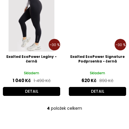
–30 %
–30 %
Exalted EcoPower Legíny -
Exalted EcoPower Signature
černá
Podprsenka - černá
Skladem
Skladem
1 040 Kč
1 490 Kč
620 Kč
890 Kč
DETAIL
DETAIL
4
položek celkem
O
v
l
á