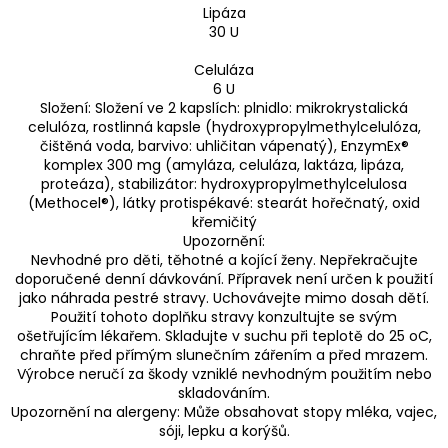
Lipáza
30 U
Celuláza
6 U
Složení: Složení ve 2 kapslích: plnidlo: mikrokrystalická
celulóza, rostlinná kapsle (hydroxypropylmethylcelulóza,
čištěná voda, barvivo: uhličitan vápenatý), EnzymEx®
komplex 300 mg (amyláza, celuláza, laktáza, lipáza,
proteáza), stabilizátor: hydroxypropylmethylcelulosa
(Methocel®), látky protispékavé: stearát hořečnatý, oxid
křemičitý
Upozornění:
Nevhodné pro děti, těhotné a kojící ženy. Nepřekračujte
doporučené denní dávkování. Přípravek není určen k použití
jako náhrada pestré stravy. Uchovávejte mimo dosah dětí.
Použití tohoto doplňku stravy konzultujte se svým
ošetřujícím lékařem. Skladujte v suchu při teplotě do 25 oC,
chraňte před přímým slunečním zářením a před mrazem.
Výrobce neručí za škody vzniklé nevhodným použitím nebo
skladováním.
Upozornění na alergeny: Může obsahovat stopy mléka, vajec,
sóji, lepku a korýšů.