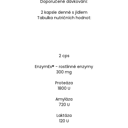
Doporučené dávkování:
2 kapsle denně s jídlem
Tabulka nutričních hodnot:
2 cps
EnzymEx® - rostlinné enzymy
300 mg
Proteáza
1800 U
Amyláza
720 U
Laktáza
120 U