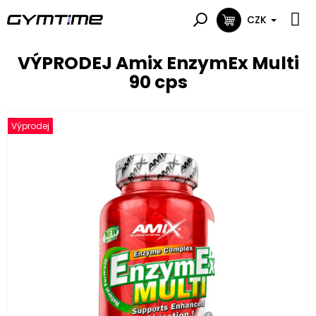
Přejít
na
CZK
NÁKUPNÍ
obsah
KOŠÍK
VÝPRODEJ Amix EnzymEx Multi
90 cps
Výprodej