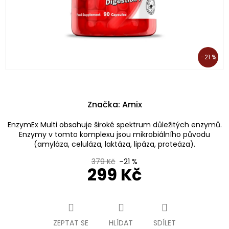
–21 %
Značka:
Amix
EnzymEx Multi obsahuje široké spektrum důležitých enzymů.
Enzymy v tomto komplexu jsou mikrobiálního původu
(amyláza, celuláza, laktáza, lipáza, proteáza).
379 Kč
–21 %
299 Kč
Měrná
cena:
ZEPTAT SE
HLÍDAT
SDÍLET