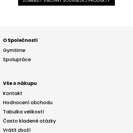
ZOBRAZIT VŠECHNY SOUVISEJÍCÍ PRODUKTY
Z
á
O Společnosti
p
a
Gymtime
t
Spolupráce
í
Vše o nákupu
Kontakt
Hodnocení obchodu
Tabulka velikostí
Často kladené otázky
Vrátit zboží