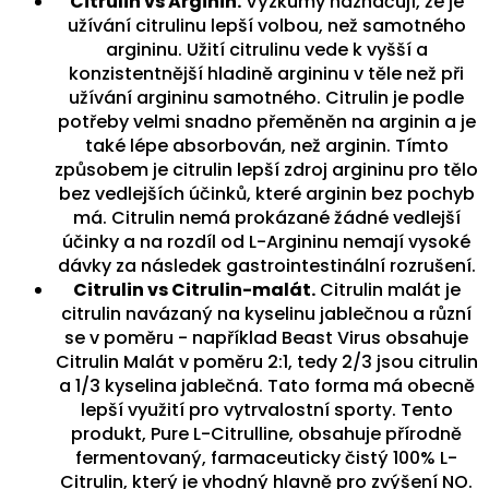
Citrulin vs Arginin.
Výzkumy naznačují, že je
užívání citrulinu lepší volbou, než samotného
argininu. Užití citrulinu vede k vyšší a
konzistentnější hladině argininu v těle než při
užívání argininu samotného. Citrulin je podle
potřeby velmi snadno přeměněn na arginin a je
také lépe absorbován, než arginin. Tímto
způsobem je citrulin lepší zdroj argininu pro tělo
bez vedlejších účinků, které arginin bez pochyb
má. Citrulin nemá prokázané žádné vedlejší
účinky a na rozdíl od L-Argininu nemají vysoké
dávky za následek gastrointestinální rozrušení.
Citrulin vs Citrulin-malát.
Citrulin malát je
citrulin navázaný na kyselinu jablečnou a různí
se v poměru - například Beast Virus obsahuje
Citrulin Malát v poměru 2:1, tedy 2/3 jsou citrulin
a 1/3 kyselina jablečná. Tato forma má obecně
lepší využití pro vytrvalostní sporty. Tento
produkt, Pure L-Citrulline, obsahuje přírodně
fermentovaný, farmaceuticky čistý 100% L-
Citrulin, který je vhodný hlavně pro zvýšení NO.