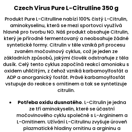
Czech Virus Pure L-Citrulline 350 g
Produkt Pure L-Citrulline nabízí 100% čistý L-Citrulin,
aminokyselinu, která se mezi sportovci využívá
hlavně pro tvorbu NO. Náš produkt obsahuje Citrulin,
který je přírodně fermentovaný a neobsahuje žádné
syntetické formy. Citrulin v těle vzniká při procesu
zvaném močovinový cyklus, což je jeden ze
základních způsobů, jakými člověk odstraňuje z těla
dusík. Celý tento cyklus započíná reakcí amoniaku s
oxidem uhličitým, z čehož vzniká karbamoylfosfát a
ADP a anorganický fosfát. Právě karbamoylfosfát
vstupuje do reakce s ornitinem a tak se syntetizuje
citrulin.
Potřeba oxidu dusnatého
. L-Citrulin je jedna
ze tří aminokyselin, které se účastní
močovinového cyklu společně s L-Argininem a
L-Ornitinem. Užívání L-Citrulinu zvyšuje úroveň
plazmatické hladiny ornitinu a argininu a