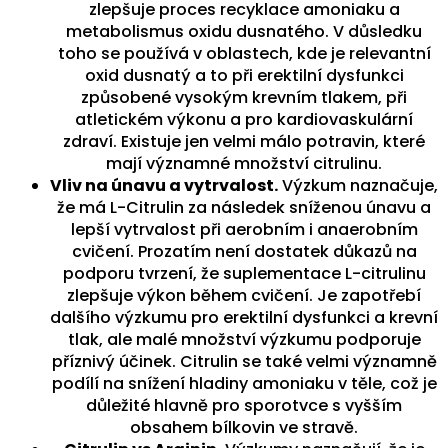
zlepšuje proces recyklace amoniaku a
metabolismus oxidu dusnatého. V důsledku
toho se používá v oblastech, kde je relevantní
oxid dusnatý a to při erektilní dysfunkci
způsobené vysokým krevním tlakem, při
atletickém výkonu a pro kardiovaskulární
zdraví. Existuje jen velmi málo potravin, které
mají významné množství citrulinu.
Vliv na únavu a vytrvalost.
Výzkum naznačuje,
že má L-Citrulin za následek sníženou únavu a
lepší vytrvalost při aerobním i anaerobním
cvičení. Prozatím není dostatek důkazů na
podporu tvrzení, že suplementace L-citrulinu
zlepšuje výkon během cvičení. Je zapotřebí
dalšího výzkumu pro erektilní dysfunkci a krevní
tlak, ale malé množství výzkumu podporuje
příznivý účinek. Citrulin se také velmi významně
podílí na snížení hladiny amoniaku v těle, což je
důležité hlavně pro sporotvce s vyšším
obsahem bílkovin ve stravě.