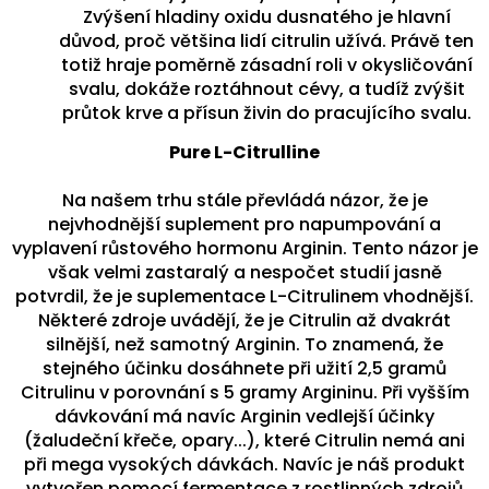
Zvýšení hladiny oxidu dusnatého je hlavní
důvod, proč většina lidí citrulin užívá. Právě ten
totiž hraje poměrně zásadní roli v okysličování
svalu, dokáže roztáhnout cévy, a tudíž zvýšit
průtok krve a přísun živin do pracujícího svalu.
Pure L-Citrulline
Na našem trhu stále převládá názor, že je
nejvhodnější suplement pro napumpování a
vyplavení růstového hormonu Arginin. Tento názor je
však velmi zastaralý a nespočet studií jasně
potvrdil, že je suplementace L-Citrulinem vhodnější.
Některé zdroje uvádějí, že je Citrulin až dvakrát
silnější, než samotný Arginin. To znamená, že
stejného účinku dosáhnete při užití 2,5 gramů
Citrulinu v porovnání s 5 gramy Argininu. Při vyšším
dávkování má navíc Arginin vedlejší účinky
(žaludeční křeče, opary...), které Citrulin nemá ani
při mega vysokých dávkách. Navíc je náš produkt
vytvořen pomocí fermentace z rostlinných zdrojů