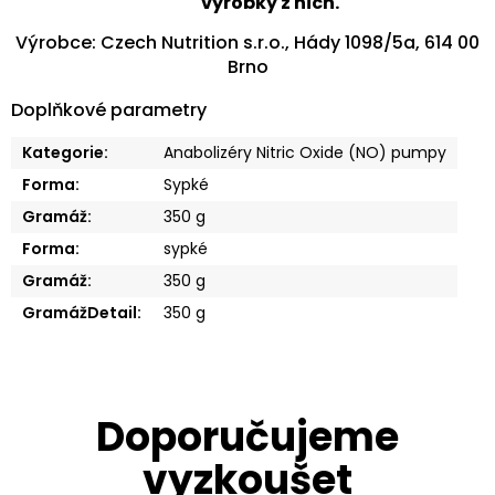
výrobky z nich.
Výrobce: Czech Nutrition s.r.o., Hády 1098/5a, 614 00
Brno
Doplňkové parametry
Kategorie
:
Anabolizéry Nitric Oxide (NO) pumpy
Forma
:
Sypké
Gramáž
:
350 g
Forma
:
sypké
Gramáž
:
350 g
GramážDetail
:
350 g