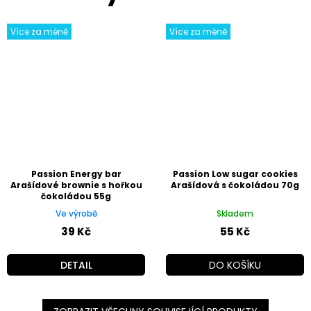
Více za méně
Více za méně
Passion Energy bar
Passion Low sugar cookies
Arašídové brownie s hořkou
Arašídová s čokoládou 70g
čokoládou 55g
Ve výrobě
Skladem
39 Kč
55 Kč
DETAIL
DO KOŠÍKU