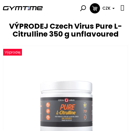
Přejít
na
CZK
NÁKUPNÍ
obsah
KOŠÍK
VÝPRODEJ Czech Virus Pure L-
Citrulline 350 g unflavoured
Výprodej