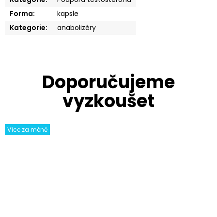
Forma
:
kapsle
Kategorie
:
anabolizéry
Více za méně