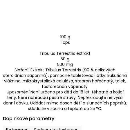
100 g
1 cps
Tribulus Terrestris extrakt
50 g
500 mg
Složení: Extrakt Tribulus Terrestris (90 % celkových
steroidních saponinů), pomocné tabletovací látky: kukuřičná
vláknina, mikrokrystalická celulóza, stearan hořečnatý, talek,
fosforečnan vápenatý.
Upozornění:Není určeno pro děti do 18 let, těhotné a kojící
ženy. Není náhradou pestré stravy. Nepřekračujte nejvyšší
denní dávku. Ukládat mimo dosah dětí a slunečních paprsků,
skladujte v suchu a teplotě do 25 °C.
Doplňkové parametry
Kategorie
:
Podpora testosteronu