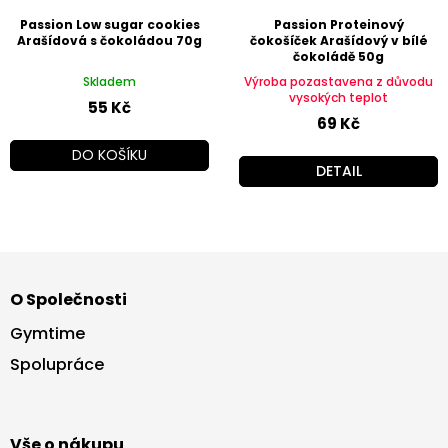
Passion Low sugar cookies
Passion Proteinový
Arašídová s čokoládou 70g
čokošíček Arašídový v bílé
čokoládě 50g
Skladem
Výroba pozastavena z důvodu
vysokých teplot
55 Kč
69 Kč
DO KOŠÍKU
DETAIL
Z
á
O Společnosti
p
a
Gymtime
t
Spolupráce
í
Vše o nákupu