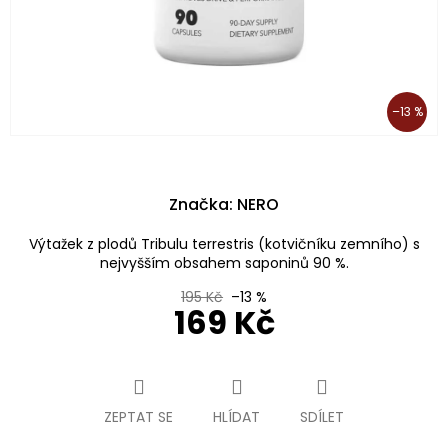
–13 %
Značka:
NERO
Výtažek z plodů Tribulu terrestris (kotvičníku zemního) s
nejvyšším obsahem saponinů 90 %.
195 Kč
–13 %
169 Kč
Měrná
cena:
ZEPTAT SE
HLÍDAT
SDÍLET