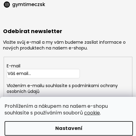
gymtimeczsk
Odebírat newsletter
Vložte svůj e-mail a my vám budeme zasílat informace o
nových produktech na našem e-shopu.
E-mail
Vložením e-mailu souhlasíte s
podmínkami ochrany
osobních údajů
PŘIHLÁSIT
Prohlížením a nákupem na našem e-shopu
SE
souhlasíte s používáním souborů
cookie
.
Nastavení
Copyright 2026
GYMTIME
. Všechna práva vyhrazena.