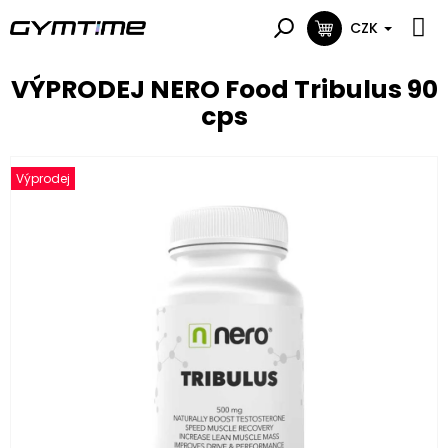
Přejít
na
CZK
NÁKUPNÍ
obsah
KOŠÍK
VÝPRODEJ NERO Food Tribulus 90
cps
Výprodej