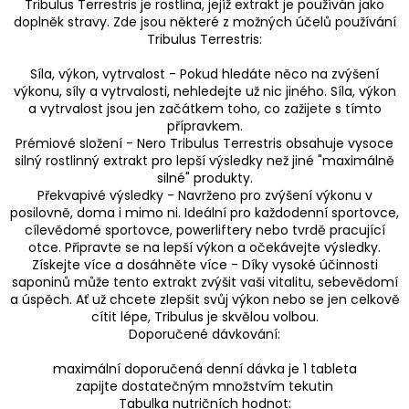
Tribulus Terrestris je rostlina, jejíž extrakt je používán jako
doplněk stravy. Zde jsou některé z možných účelů používání
Tribulus Terrestris:
Síla, výkon, vytrvalost - Pokud hledáte něco na zvýšení
výkonu, síly a vytrvalosti, nehledejte už nic jiného. Síla, výkon
a vytrvalost jsou jen začátkem toho, co zažijete s tímto
přípravkem.
Prémiové složení - Nero Tribulus Terrestris obsahuje vysoce
silný rostlinný extrakt pro lepší výsledky než jiné "maximálně
silné" produkty.
Překvapivé výsledky - Navrženo pro zvýšení výkonu v
posilovně, doma i mimo ni. Ideální pro každodenní sportovce,
cílevědomé sportovce, powerliftery nebo tvrdě pracující
otce. Připravte se na lepší výkon a očekávejte výsledky.
Získejte více a dosáhněte více - Díky vysoké účinnosti
saponinů může tento extrakt zvýšit vaši vitalitu, sebevědomí
a úspěch. Ať už chcete zlepšit svůj výkon nebo se jen celkově
cítit lépe, Tribulus je skvělou volbou.
Doporučené dávkování:
maximální doporučená denní dávka je 1 tableta
zapijte dostatečným množstvím tekutin
Tabulka nutričních hodnot: