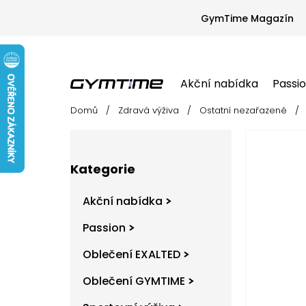
Přejít
na
GymTime Magazín
obsah
Akční nabídka
Passi
Domů
/
Zdravá výživa
/
Ostatní nezařazené
/
Akční nabídka
Passion
Oblečení EX
P
o
s
Přeskočit
t
Kategorie
kategorie
r
a
Akční nabídka
n
n
Passion
í
Oblečení EXALTED
p
a
Oblečení GYMTIME
n
e