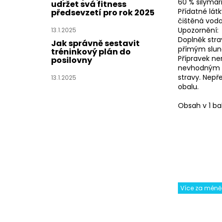
60 % silymar
udržet svá fitness
Přídatné látk
předsevzetí pro rok 2025
čištěná voda)
Upozornění:
13.1.2025
Doplněk stra
Jak správně sestavit
přímým slun
tréninkový plán do
Přípravek ne
posilovny
nevhodným p
stravy. Nep
13.1.2025
obalu.
Obsah v 1 ba
Více za méně