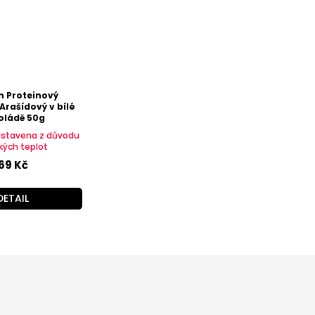
n Proteinový
Arašídový v bílé
oládě 50g
astavena z důvodu
kých teplot
69 Kč
DETAIL