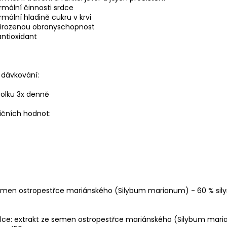
ormální činnosti srdce
rmální hladině cukru v krvi
řirozenou obranyschopnost
antioxidant
dávkování:
obolku 3x denně
ričních hodnot:
semen ostropestřce mariánského (Silybum marianum) - 60 % sil
olce: extrakt ze semen ostropestřce mariánského (Silybum mar