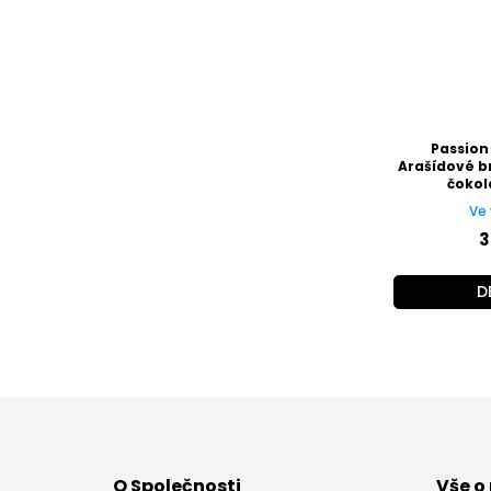
Passion
Arašídové b
čokol
Ve 
3
D
Z
á
p
a
O Společnosti
Vše o