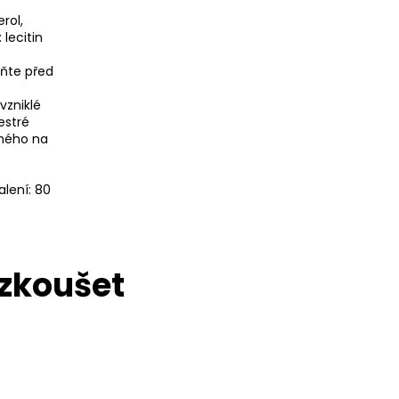
erol,
 lecitin
aňte před
vzniklé
estré
eného na
lení: 80