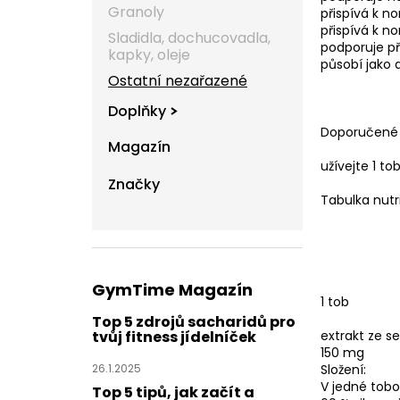
Granoly
přispívá k n
přispívá k no
Sladidla, dochucovadla,
podporuje p
kapky, oleje
působí jako 
Ostatní nezařazené
Doplňky
Doporučené 
Magazín
užívejte 1 t
Značky
Tabulka nut
GymTime Magazín
1 tob
Top 5 zdrojů sacharidů pro
extrakt ze 
tvůj fitness jídelníček
150 mg
Složení:
26.1.2025
V jedné tob
Top 5 tipů, jak začít a