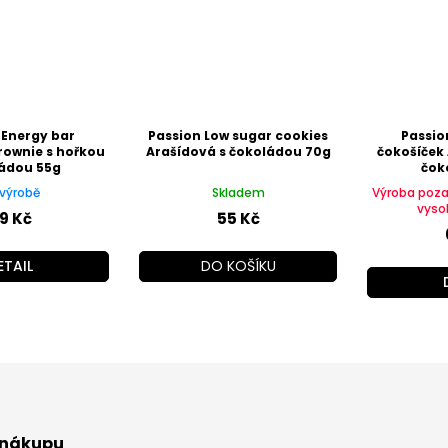
 Energy bar
Passion Low sugar cookies
Passio
rownie s hořkou
Arašídová s čokoládou 70g
čokošíček 
ádou 55g
čok
výrobě
Skladem
Výroba poz
vyso
9 Kč
55 Kč
ETAIL
DO KOŠÍKU
 nákupu