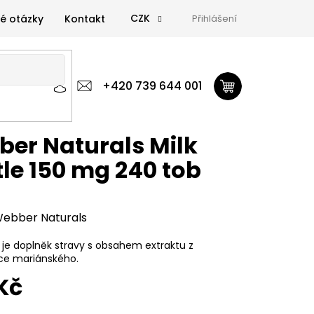
CZK
é otázky
Kontakt
Přihlášení
 výživa
Zdravá výživa
+420 739 644 001
Doplňky
GymTime Magazín
ýživa
Doplňky
GymTime Magazín
Značky
Proviz
er Naturals Milk
tle 150 mg 240 tob
ebber Naturals
e je doplněk stravy s obsahem extraktu z
ce mariánského.
Kč