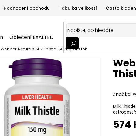
Hodnocení obchodu
Tabulka velikostí
Často kladen
on
Oblečení EXALTED
Oblečení GYMTIME
Sportovní
Webber Naturals Milk Thistle 150 mg 240 tob
ALTED
Oblečení GYMTIME
Sportovní výživa
Zdravá v
Webb
This
Značka:
W
Milk Thistl
ostropestř
574 
Měrná