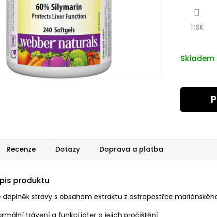
cena:
TISK
Skladem
P
Recenze
Dotazy
Doprava a platba
opis produktu
 je doplněk stravy s obsahem extraktu z ostropestřce mariánského
mální trávení a funkci jater a jejich pročištění