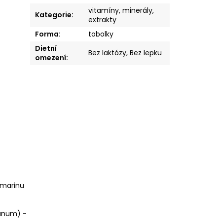
vitamíny, minerály,
Kategorie
:
extrakty
Forma
:
tobolky
Dietní
Bez laktózy, Bez lepku
omezení
:
ymarinu
ianum) -