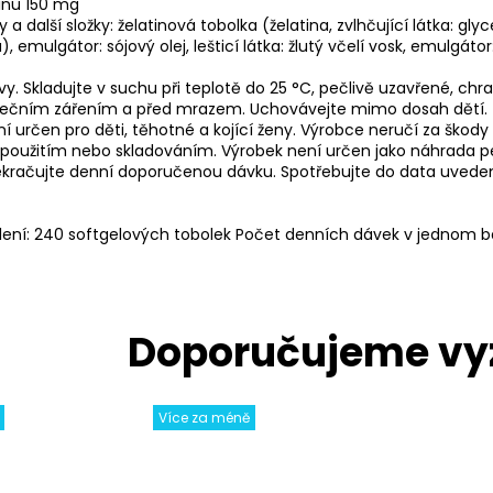
inu 150 mg
y a další složky: želatinová tobolka (želatina, zvlhčující látka: glyc
, emulgátor: sójový olej, lešticí látka: žlutý včelí vosk, emulgátor:
vy. Skladujte v suchu při teplotě do 25 °C, pečlivě uzavřené, chr
ečním zářením a před mrazem. Uchovávejte mimo dosah dětí.
ní určen pro děti, těhotné a kojící ženy. Výrobce neručí za škody 
oužitím nebo skladováním. Výrobek není určen jako náhrada p
řekračujte denní doporučenou dávku. Spotřebujte do data uved
lení: 240 softgelových tobolek Počet denních dávek v jednom ba
Více za méně