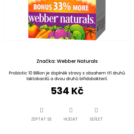
Značka:
Webber Naturals
Probiotic 10 Billion je doplněk stravy s obsahem tří druhů
laktobacilů a dvou druhů bifidobakterií.
534 Kč
Měrná
cena:
ZEPTAT SE
HLÍDAT
SDÍLET