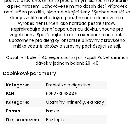
pečlivě uzavřené, chraňte před přímým slunečním zářením
a před mrazem. Uchovávejte mimo dosah dětí. Přípravek
není určen pro děti, těhotné a kojící ženy. Výrobce neručí za
škody vzniklé nevhodným použitím nebo skladováním.
Výrobek není určen jako náhrada pestré stravy.
Nepřekračujte denní doporučenou dávku. Vhodné pro
vegetariány. Spotřebujte do data uvedeného na obalu.
Upozorněné pro alergiky: obsahuje bílkoviny z kravského
mléka včetně laktózy a suroviny pocházející ze sóji.
Obsah v 1 balení: 40 vegetariánských kapslí Počet denních
dávek v jednom balení: 20-40
Doplňkové parametry
Kategorie
:
Probiotika a digestiva
EAN
:
625273038446
Kategorie
:
vitamíny, minerály, extrakty
Forma
:
kapsle
Dietní omezení
:
Bez lepku