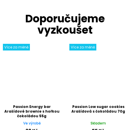
Více za méně
Více za méně
Passion Energy bar
Passion Low sugar cookies
Arašídové brownie s hořkou
Arašídová s čokoládou 70g
čokoládou 55g
Ve výrobě
Skladem