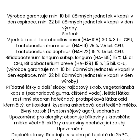
Výrobce garantuje min. 10 bil. účinných jednotek v kapsli v
den expirace, min. 22 bil. účinných jednotek v kapsli v den
výroby.
Složení:
V jedné kapsli: Lactobacillus casei (HA-108) 30 % 3 bil. CFU,
Lactobacillus rhamnosus (HA-111) 25 % 2,5 bil. CFU,
Lactobacillus acidophilus (HA-122) 15 % 1,5 bil. CFU,
Bifidobacterium longum subsp. longum (HA-135) 15 % 1,5 bil.
CFU, Bifidobacterium breve (HA-129) 15 % 1,5 bil. CFU,
(výrobce garantuje min. 10 bil. účinných jednotek v kapsli v
den expirace, min. 22 bil. účinných jednotek v kapsli v den
výroby)
Přídatné látky a další složky: rajčatový škrob, vegetariánská
kapsle (sacharidová guma, čištěná voda), lešticí látka:
rostlinný stearan hořečnatý, protispékavá látka: oxid
křemičitý, antioxidant: kyselina askorbová, odstředěné mléko,
živný roztok (trypton sójový agar), sacharóza
Upozorněné pro alergiky: obsahuje bílkoviny z kravského
mléka včetně laktózy a suroviny pocházející ze sóji.
Upozornění:
Doplněk stravy. Skladujte v suchu při teplotě do 25 °C,