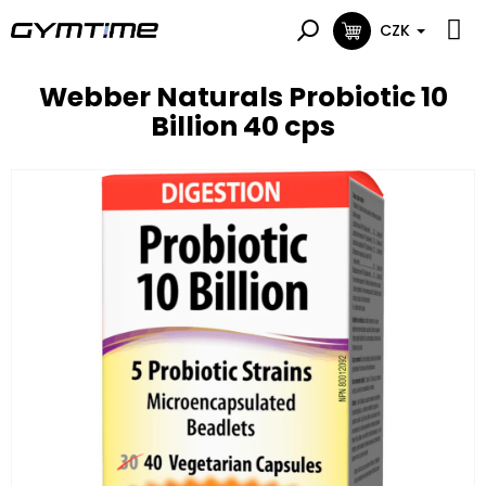
Přejít
na
CZK
NÁKUPNÍ
obsah
KOŠÍK
Webber Naturals Probiotic 10
Billion 40 cps