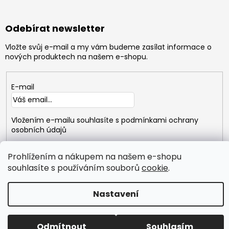
Odebírat newsletter
Vložte svůj e-mail a my vám budeme zasílat informace o
nových produktech na našem e-shopu.
E-mail
Vložením e-mailu souhlasíte s
podmínkami ochrany
osobních údajů
PŘIHLÁSIT
Prohlížením a nákupem na našem e-shopu
SE
souhlasíte s používáním souborů
cookie
.
Copyright 2026
GYMTIME
. Všechna práva vyhrazena.
Nastavení
Vytvořil Shoptet
Odmítnout
Souhlasím