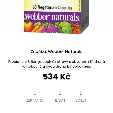
Značka:
Webber Naturals
Probiotic 5 Billion je doplněk stravy s obsahem tří druhů
laktobacilů a dvou druhů bifidobakterií.
534 Kč
Měrná
cena:
ZEPTAT SE
HLÍDAT
SDÍLET