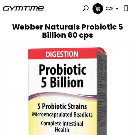
Přejít
na
CZK
NÁKUPNÍ
obsah
KOŠÍK
Webber Naturals Probiotic 5
Billion 60 cps