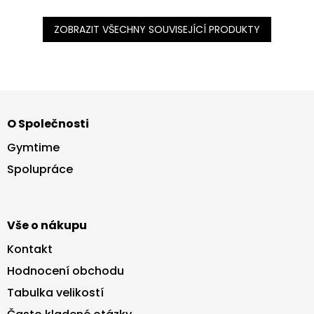
ZOBRAZIT VŠECHNY SOUVISEJÍCÍ PRODUKTY
Z
á
O Společnosti
p
a
Gymtime
t
Spolupráce
í
Vše o nákupu
Kontakt
Hodnocení obchodu
Tabulka velikostí