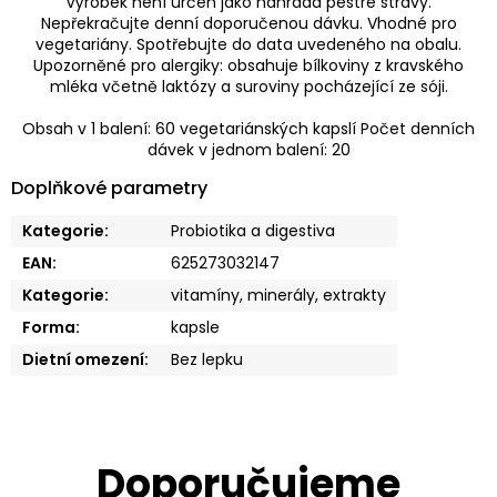
Výrobek není určen jako náhrada pestré stravy.
Nepřekračujte denní doporučenou dávku. Vhodné pro
vegetariány. Spotřebujte do data uvedeného na obalu.
Upozorněné pro alergiky: obsahuje bílkoviny z kravského
mléka včetně laktózy a suroviny pocházející ze sóji.
Obsah v 1 balení: 60 vegetariánských kapslí Počet denních
dávek v jednom balení: 20
Doplňkové parametry
Kategorie
:
Probiotika a digestiva
EAN
:
625273032147
Kategorie
:
vitamíny, minerály, extrakty
Forma
:
kapsle
Dietní omezení
:
Bez lepku