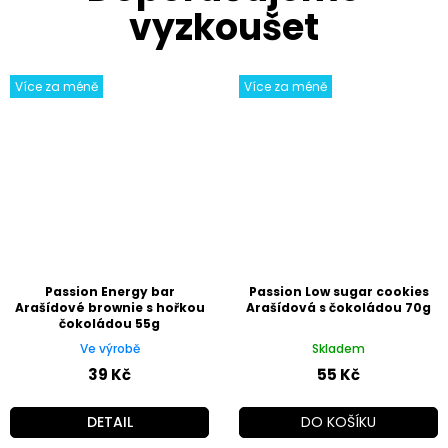
Více za méně
Více za méně
Passion Energy bar
Passion Low sugar cookies
Arašídové brownie s hořkou
Arašídová s čokoládou 70g
čokoládou 55g
Ve výrobě
Skladem
39 Kč
55 Kč
DETAIL
DO KOŠÍKU