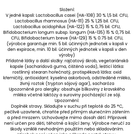
Složení:
V jedné kapsli: Lactobacillus casei (HA-108) 30 % 1,5 bil. CFU,
Lactobacillus rhamnosus (HA-111) 25 % 1,25 bil. CFU,
Lactobacillus acidophilus (HA-122) 15 % 0,75 bil. CFU,
Bifidobacterium longum subsp. longum (HA-135) 15 % 0,75 bil.
CFU, Bifidobacterium breve (HA-129) 15 % 0.75 bil. CFU,
(výrobce garantuje min. 5 bil. účinných jednotek v kapsli v
den expirace, min. 10 bil. účinných jednotek v kapsli v den
výroby)
Přídatné látky a další složky: rajčatový škrob, vegetariánská
kapsle (sacharidová guma, čištěná voda), lešticí látka:
rostlinný stearan hořečnatý, protispékavá látka: oxid
křemičitý, antioxidant: kyselina askorbová, odstředěné mléko,
živný roztok (trypton sójový agar), sacharóza
Upozorněné pro alergiky: obsahuje bílkoviny z kravského
mléka včetně laktózy a suroviny pocházející ze sóji.
Upozornění:
Doplněk stravy. Skladujte v suchu při teplotě do 25 °C,
pečlivě uzavřené, chraňte před přímým slunečním zářením
a před mrazem. Uchovávejte mimo dosah dětí. Přípravek
není určen pro děti, těhotné a kojící ženy. Výrobce neručí za
škody vzniklé nevhodným použitím nebo skladováním.