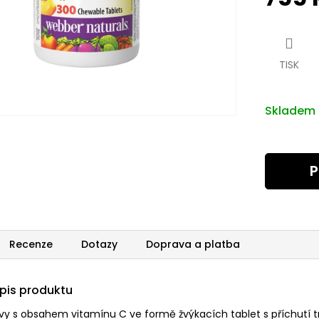
Měrná
cena:
TISK
Skladem
P
Recenze
Dotazy
Doprava a platba
opis produktu
vy s obsahem vitamínu C ve formě žvýkacích tablet s příchutí t