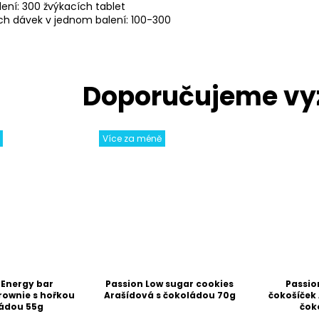
lení: 300 žvýkacích tablet
ch dávek v jednom balení: 100-300
Více za méně
 Energy bar
Passion Low sugar cookies
Passio
rownie s hořkou
Arašídová s čokoládou 70g
čokošíček 
ádou 55g
čok