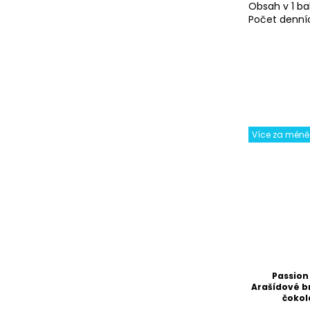
Obsah v 1 ba
Počet denní
Více za méně
Passion
Arašídové b
čokol