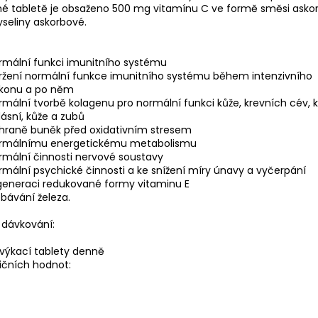
né tabletě je obsaženo 500 mg vitamínu C ve formě směsi asko
seliny askorbové.
ormální funkci imunitního systému
držení normální funkce imunitního systému během intenzivního
ýkonu a po něm
ormální tvorbě kolagenu pro normální funkci kůže, krevních cév, k
ásní, kůže a zubů
chraně buněk před oxidativním stresem
normálnímu energetickému metabolismu
ormální činnosti nervové soustavy
ormální psychické činnosti a ke snížení míry únavy a vyčerpání
egeneraci redukované formy vitaminu E
ebávání železa.
dávkování:
 žvýkací tablety denně
ičních hodnot: