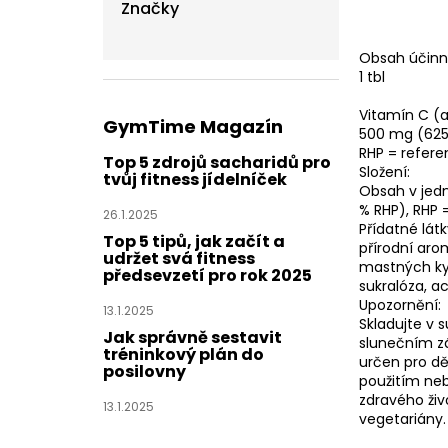
Značky
Obsah účinn
1 tbl
Vitamín C (a
GymTime Magazín
500 mg (625
RHP = refer
Top 5 zdrojů sacharidů pro
Složení:
tvůj fitness jídelníček
Obsah v jedn
% RHP), RHP 
26.1.2025
Přídatné látk
Top 5 tipů, jak začít a
přírodní arom
udržet svá fitness
mastných kys
předsevzetí pro rok 2025
sukralóza, a
Upozornění:
13.1.2025
Skladujte v 
Jak správně sestavit
slunečním z
tréninkový plán do
určen pro dě
posilovny
použitím neb
zdravého živ
13.1.2025
vegetariány.