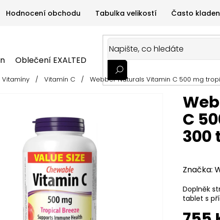
Hodnocení obchodu
Tabulka velikostí
Často kladen
on
Oblečení EXALTED
Oblečení GYMTIME
Sportovní
Vitamíny
/
Vitamín C
/
Webber Naturals Vitamin C 500 mg tropi
ALTED
Oblečení GYMTIME
Sportovní výživa
Zdravá v
Webb
C 50
300 
Značka:
W
Doplněk st
tablet s př
755 