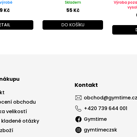
výrobě
Skladem
Výroba poz
vyso
9 Kč
55 Kč
ETAIL
DO KOŠÍKU
 nákupu
Kontakt
kt
obchod
@
gymtime.c
cení obchodu
+420 739 644 001
a velikostí
Gymtime
 kladené otázky
gymtimeczsk
 zboží