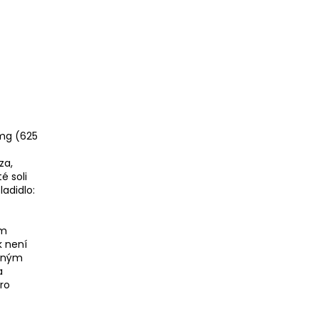
 mg (625
za,
é soli
adidlo:
ým
k není
odným
a
ro