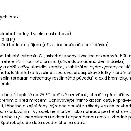
ých látek:
skorbát sodný, kyselina askorbová)
 % RHP)
enční hodnota příjmu (dříve doporučená denní dávka)
é tabletě: Vitamín C (askorbát sodný, kyselina askorbová) 500
= referenční hodnota příjmu (dříve doporučená denní dávka)
y a další složky: sladidlo: sorbitol, stabilizátor: hydroxypropylceluló
ata, lešticí látka: kyselina stearová, protispékavé látky: hořečnat
elin (stearan hořečnatý rostlinného původu) a oxid křemičitý, sl
cerola
suchu při teplotě do 25 °C, pečlivě uzavřené, chraňte před přím
ářením a před mrazem. Uchovávejte mimo dosah dětí. Příprave
ti, těhotné a kojící ženy. Výrobce neručí za škody vzniklé nevh
o skladováním. Výrobek není určen jako náhrada pestré stravy 
otního stylu. Nepřekračujte denní doporučenou dávku. Vhodné p
 Spotřebujte do data uvedeného na obalu.