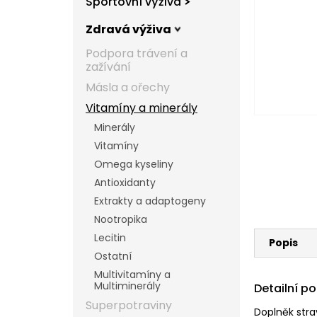
Sportovní výživa
l
Zdravá výživa
Podpora trávení a
zažívání
Másla a ořechy
Vitamíny a minerály
Minerály
Vitamíny
Omega kyseliny
Antioxidanty
Extrakty a adaptogeny
Nootropika
Lecitin
Popis
Ostatní
Multivitamíny a
Multiminerály
Detailní p
Superpotraviny
Doplněk stra