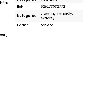
rbátu
EAN
:
625273032772
vitamíny, minerály,
Kategorie
:
extrakty
Forma
:
tablety
ostí,