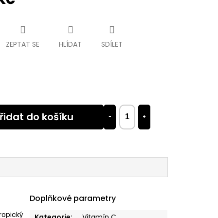
ZEPTAT SE
HLÍDAT
SDÍLET
řidat do košíku
−
+
Doplňkové parametry
ropický
Kategorie
:
Vitamín C