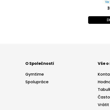
Ve 
3
D
Z
á
p
a
O Společnosti
Vše o
t
í
Gymtime
Konta
Spolupráce
Hodno
Tabulk
Často
Vrátit