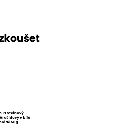
n Proteinový
Arašídový v bílé
oládě 50g