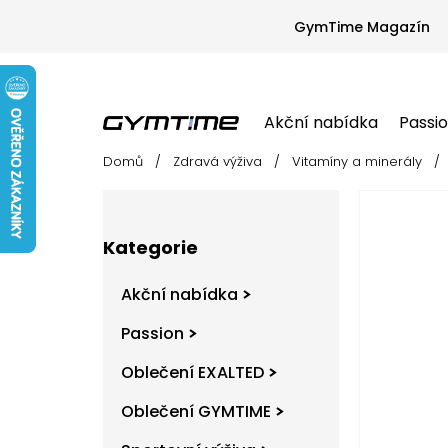
Přejít
na
GymTime Magazín
obsah
Akční nabídka
Passi
Domů
/
Zdravá výživa
/
Vitamíny a minerály
/
Akční nabídka
Passion
Oblečení EX
P
o
s
Přeskočit
t
Kategorie
kategorie
r
a
Akční nabídka
n
n
Passion
í
Oblečení EXALTED
p
a
Oblečení GYMTIME
n
e