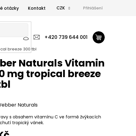
CZK
é otázky
Kontakt
Přihlášení
 výživa
Zdravá výživa
+420 739 644 001
Doplňky
GymTime Magazín
cal breeze 300 tbl
ýživa
Doplňky
GymTime Magazín
Značky
Proviz
er Naturals Vitamin
0 mg tropical breeze
tbl
ebber Naturals
ravy s obsahem vitamínu C ve formě žvýkacích
íchutí tropický vánek.
Kč