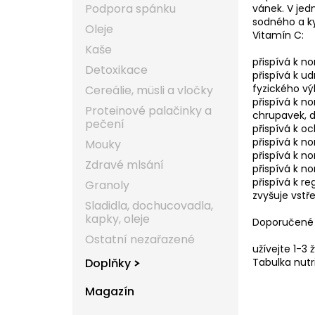
Podpora spánku
vánek. V jed
sodného a ky
Oleje
Vitamín C:
Kaše
přispívá k n
Detoxikace
přispívá k u
fyzického v
Cereálie, müsli a vločky
přispívá k n
Proteinové palačinky a
chrupavek, d
pečení
přispívá k o
přispívá k 
Mouky
přispívá k n
Zdravé mlsání
přispívá k n
přispívá k r
Granoly
zvyšuje vstř
Sladidla, dochucovadla,
kapky, oleje
Doporučené 
Ostatní nezařazené
užívejte 1-3
Tabulka nutr
Doplňky
Magazín