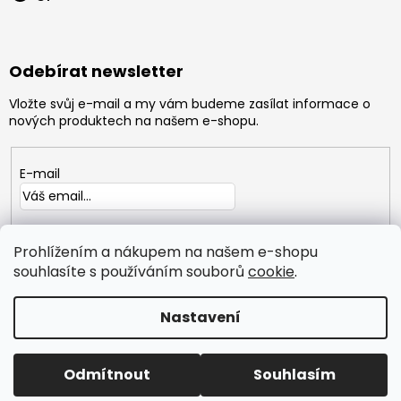
Odebírat newsletter
Vložte svůj e-mail a my vám budeme zasílat informace o
nových produktech na našem e-shopu.
E-mail
Vložením e-mailu souhlasíte s
podmínkami ochrany
osobních údajů
Prohlížením a nákupem na našem e-shopu
souhlasíte s používáním souborů
cookie
.
PŘIHLÁSIT
SE
Nastavení
Copyright 2026
GYMTIME
. Všechna práva vyhrazena.
Odmítnout
Souhlasím
Vytvořil Shoptet