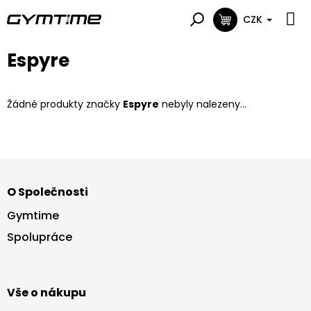
Přejít
na
CZK
NÁKUPNÍ
obsah
KOŠÍK
Espyre
Žádné produkty značky
Espyre
nebyly nalezeny...
Z
á
O Společnosti
p
a
Gymtime
t
Spolupráce
í
Vše o nákupu